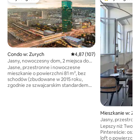
Wybór gości
Najpopularniejsze
Condo w: Zurych
Średnia ocena: 4,87 na 5, liczba 
4,87 (107)
Jasny, nowoczesny dom, 2 miejsca do
pracy, balkon i fortepian
Jasne, przestronne i nowoczesne
mieszkanie o powierzchni 81 m², bez
schodów (zbudowane w 2015 roku,
zgodnie ze szwajcarskim standardem
ekologicznym MINERGIE) (Pokój
o powierzchni 30 m² w hotelu
naprzeciwko może kosztować do
450 CHF za noc) Głośniki SONOS,
Mieszkanie w: Zur
inteligentne światła z możliwością
Jasny, przestronny
ściemniania, pianino cyfrowe i internet
pobliżu Letzi Stad
Lepszy niż Twoja t
światłowodowy! 🎶🎹💡 Luksusowy
Pintereście: oszał
parkiet drewniany i sprzęt Miele. W tym
loft o powierzchni
pralka i suszarka (rzadkość