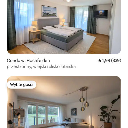
Condo w: Hochfelden
Średnia ocena: 
4,99 (339)
przestronny, wiejski i blisko lotniska
Wybór gości
Wybór gości