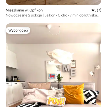
Mieszkanie w: Opfikon
Średnia oc
5 (7)
Nowoczesne 2 pokoje | Balkon · Cicho · 7 min do lotniska
ZRH
Wybór gości
Wybór gości