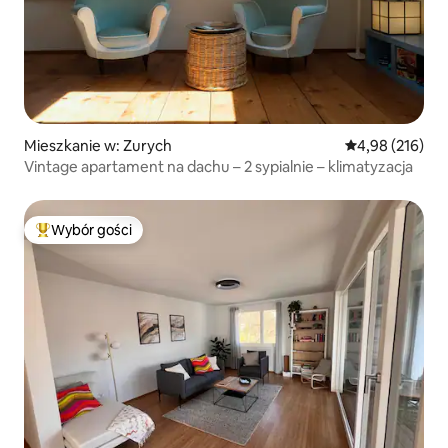
Mieszkanie w: Zurych
Średnia ocena: 
4,98 (216)
Vintage apartament na dachu – 2 sypialnie – klimatyzacja
Wybór gości
Najpopularniejsze z kategorii Wybór gości