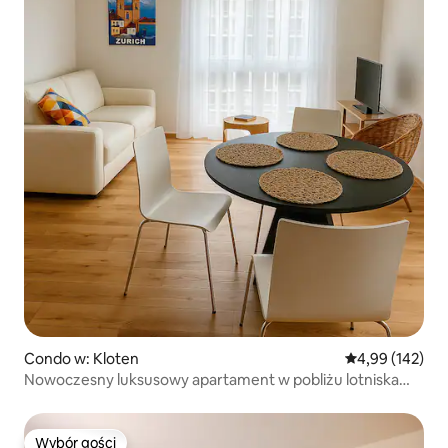
Condo w: Kloten
Średnia ocena: 
4,99 (142)
Nowoczesny luksusowy apartament w pobliżu lotniska
i Zurychu
Wybór gości