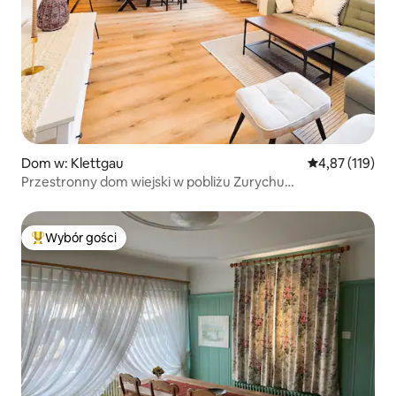
Dom w: Klettgau
Średnia ocena: 
4,87 (119)
Przestronny dom wiejski w pobliżu Zurychu
i Wodospadów Reńskich
Wybór gości
Najpopularniejsze z kategorii Wybór gości