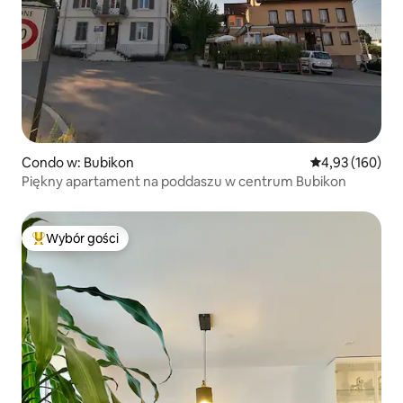
Condo w: Bubikon
Średnia ocena: 
4,93 (160)
Piękny apartament na poddaszu w centrum Bubikon
Wybór gości
Najpopularniejsze z kategorii Wybór gości