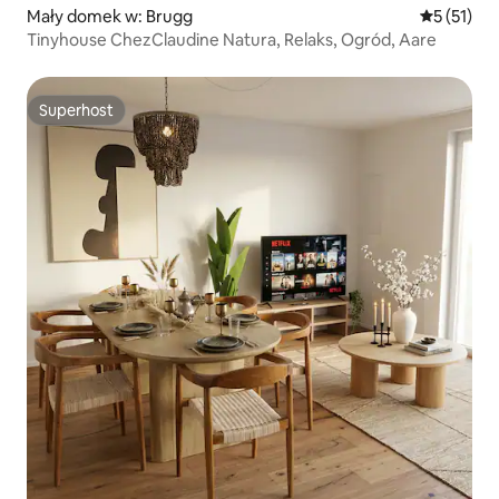
Mały domek w: Brugg
Średnia oce
5 (51)
Tinyhouse ChezClaudine Natura, Relaks, Ogród, Aare
Superhost
Superhost