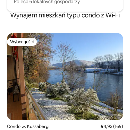
Poleca 6 lokalnych gospodarzy
Wynajem mieszkań typu condo z Wi-Fi
Wybór gości
Wybór gości
Condo w: Küssaberg
Średnia ocena: 
4,93 (169)