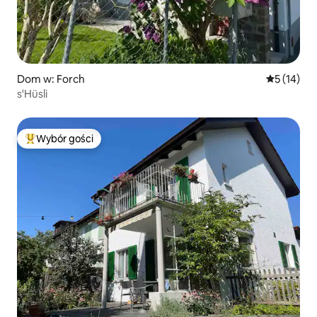
Dom w: Forch
Średnia oce
5 (14)
s'Hüsli
Wybór gości
Najpopularniejsze z kategorii Wybór gości