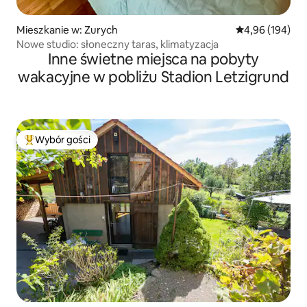
Mieszkanie w: Zurych
Średnia ocena: 
4,96 (194)
Nowe studio: słoneczny taras, klimatyzacja
Inne świetne miejsca na pobyty
wakacyjne w pobliżu Stadion Letzigrund
Wybór gości
Najpopularniejsze z kategorii Wybór gości