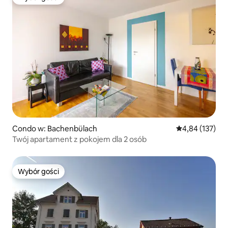
Wybór gości
Condo w: Bachenbülach
Średnia ocena: 
4,84 (137)
Twój apartament z pokojem dla 2 osób
Wybór gości
Wybór gości