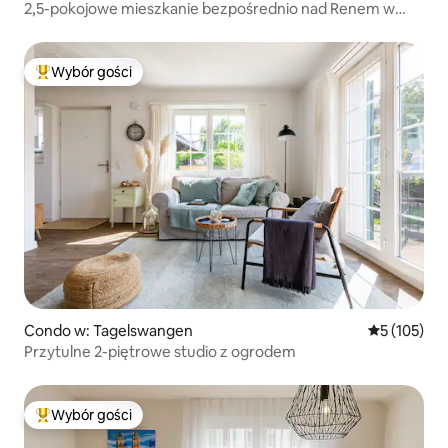
2,5-pokojowe mieszkanie bezpośrednio nad Renem w
Rheinheim
Wybór gości
Najpopularniejsze z kategorii Wybór gości
Condo w: Tagelswangen
Średnia ocen
5 (105)
Przytulne 2-piętrowe studio z ogrodem
Wybór gości
Najpopularniejsze z kategorii Wybór gości