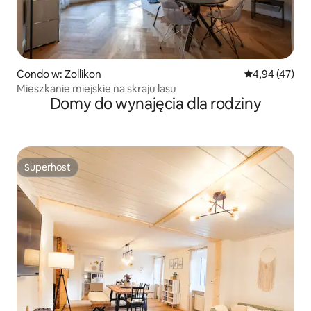
Condo w: Zollikon
Średnia ocena:
4,94 (47)
Mieszkanie miejskie na skraju lasu
Domy do wynajęcia dla rodziny
Superhost
Superhost