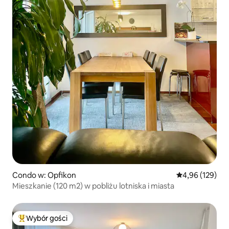
Condo w: Opfikon
Średnia ocena: 
4,96 (129)
Mieszkanie (120 m2) w pobliżu lotniska i miasta
Wybór gości
Najpopularniejsze z kategorii Wybór gości