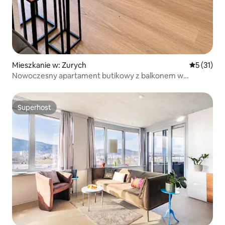
Mieszkanie w: Zurych
Średnia oce
5 (31)
Nowoczesny apartament butikowy z balkonem w
doskonałej lokalizacji
Superhost
Superhost