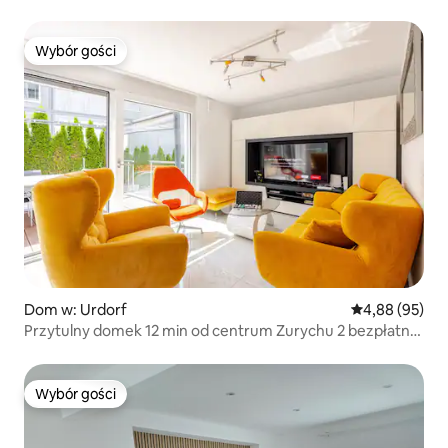
Wybór gości
Wybór gości
Dom w: Urdorf
Średnia ocena:
4,88 (95)
Przytulny domek 12 min od centrum Zurychu 2 bezpłatne
miejsca parkingowe
Wybór gości
Wybór gości