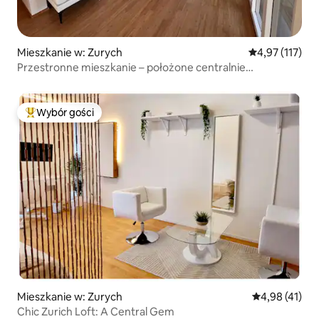
Mieszkanie w: Zurych
Średnia ocena: 
4,97 (117)
Przestronne mieszkanie – położone centralnie
i w spokojnej okolicy
Wybór gości
Najpopularniejsze z kategorii Wybór gości
Mieszkanie w: Zurych
Średnia ocena:
4,98 (41)
Chic Zurich Loft: A Central Gem