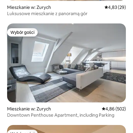
Mieszkanie w: Zurych
Średnia ocena:
4,83 (29)
Luksusowe mieszkanie z panoramą gór
Wybór gości
Wybór gości
Mieszkanie w: Zurych
Średnia ocena: 
4,86 (502)
Downtown Penthouse Apartment, including Parking