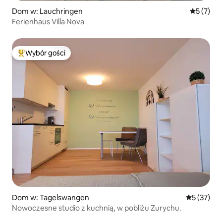
Dom w: Lauchringen
Średnia oc
5 (7)
Ferienhaus Villa Nova
Wybór gości
Najpopularniejsze z kategorii Wybór gości
Dom w: Tagelswangen
Średnia oce
5 (37)
Nowoczesne studio z kuchnią, w pobliżu Zurychu.