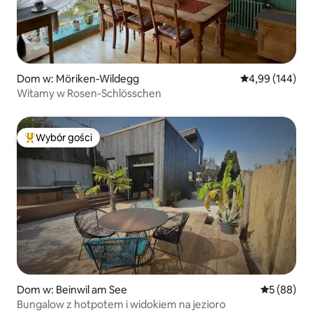
Dom w: Möriken-Wildegg
Średnia ocena: 
4,99 (144)
Witamy w Rosen-Schlösschen
Wybór gości
Najpopularniejsze z kategorii Wybór gości
Dom w: Beinwil am See
Średnia oce
5 (88)
Bungalow z hotpotem i widokiem na jezioro