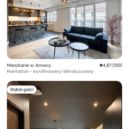
Mieszkanie w: Annecy
Średnia ocena: 
4,87 (100)
Manhattan – wyrafinowany i klimatyzowany
Wybór gości
Wybór gości