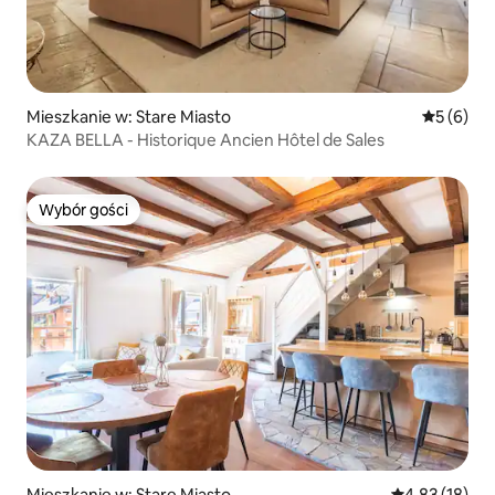
Mieszkanie w: Stare Miasto
Średnia oc
5 (6)
KAZA BELLA - Historique Ancien Hôtel de Sales
Wybór gości
Wybór gości
Mieszkanie w: Stare Miasto
Średnia ocena:
4,83 (18)