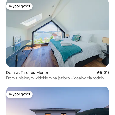
Wybór gości
Wybór gości
Dom w: Talloires-Montmin
Średnia oce
5 (31)
Dom z pięknym widokiem na jezioro – idealny dla rodzin
Wybór gości
Wybór gości