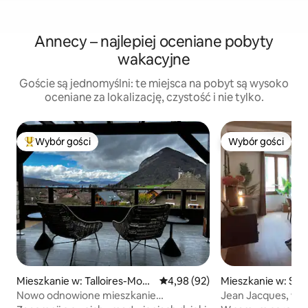
Annecy – najlepiej oceniane pobyty
wakacyjne
Goście są jednomyślni: te miejsca na pobyt są wysoko
oceniane za lokalizację, czystość i nie tylko.
Wybór gości
Wybór gości
Najpopularniejsze z kategorii Wybór gości
Wybór gości
Mieszkanie w: Talloires-Mont
Średnia ocena: 4,98 na 5, liczba
4,98 (92)
Mieszkanie w: Sta
min
Nowo odnowione mieszkanie
Jean Jacques, w s