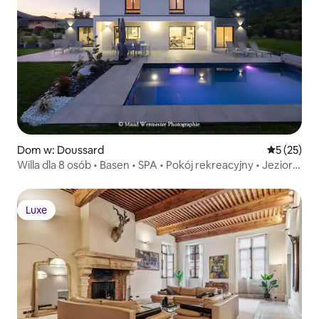
Dom w: Doussard
Średnia oce
5 (25)
Willa dla 8 osób • Basen • SPA • Pokój rekreacyjny • Jezioro
Annecy
Luxe
Luxe