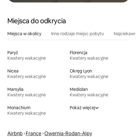
Miejsca do odkrycia
Miejsca w okolicy
Inne rodzaje miejsc pobytu
Najciekawsz
Paryż
Florencja
Kwatery wakacyjne
Kwatery wakacyjne
Nicea
Okręg Lyon
Kwatery wakacyjne
Kwatery wakacyjne
Marsylia
Mediolan
Kwatery wakacyjne
Kwatery wakacyjne
Monachium
Pokaż więcej
Kwatery wakacyjne
Airbnb
France
Owernia-Rodan-Alpy