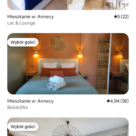
Mieszkanie w: Annecy
Średnia oce
5 (22)
Lac & Lounge
Wybór gości
Wybór gości
Mieszkanie w: Annecy
Średnia ocena:
4,94 (36)
Belvéd'Air
Wybór gości
Wybór gości