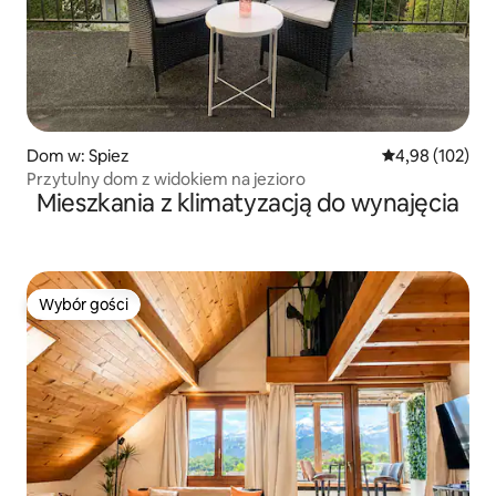
Dom w: Spiez
Średnia ocena: 
4,98 (102)
Przytulny dom z widokiem na jezioro
Mieszkania z klimatyzacją do wynajęcia
Wybór gości
Wybór gości