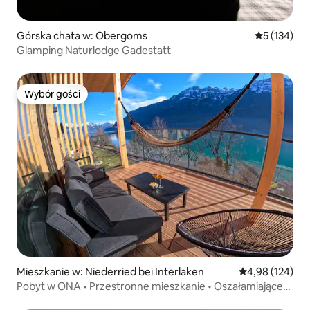
Górska chata w: Obergoms
Średnia ocen
5 (134)
Glamping Naturlodge Gadestatt
Wybór gości
Wybór gości
Mieszkanie w: Niederried bei Interlaken
Średnia ocena: 
4,98 (124)
Pobyt w ONA • Przestronne mieszkanie • Oszałamiające
widoki