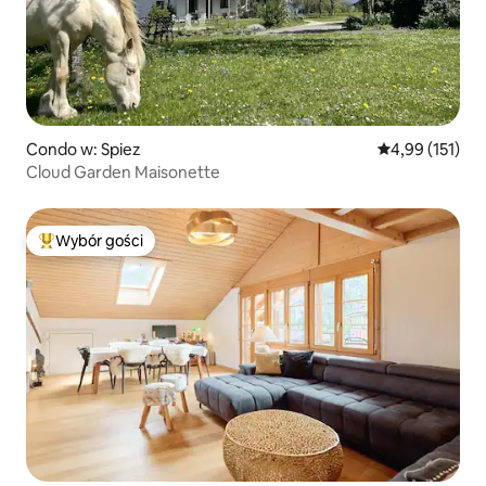
Condo w: Spiez
Średnia ocena: 
4,99 (151)
Cloud Garden Maisonette
Wybór gości
Najpopularniejsze z kategorii Wybór gości