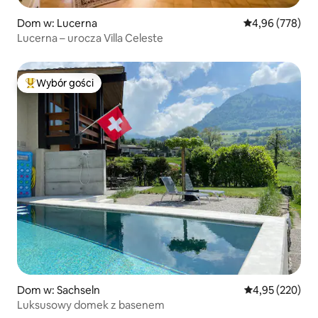
Dom w: Lucerna
Średnia ocena: 
4,96 (778)
Lucerna – urocza Villa Celeste
Wybór gości
Najpopularniejsze z kategorii Wybór gości
Dom w: Sachseln
Średnia ocena: 
4,95 (220)
Luksusowy domek z basenem