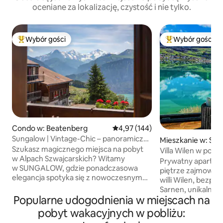
oceniane za lokalizację, czystość i nie tylko.
Wybór gości
Wybór gości
Najpopularniejsze z kategorii Wybór gości
Najpopularniejsze
Condo w: Beatenberg
Średnia ocena: 4,97 na 5, liczba 
4,97 (144)
Sungalow | Vintage-Chic – panoramiczny
Mieszkanie w: Sar
domek w Alpach
Szukasz magicznego miejsca na pobyt
Villa Wilen w pob
w Alpach Szwajcarskich? Witamy
oaza nad jeziorem
Prywatny apartam
w SUNGALOW, gdzie ponadczasowa
piętrze zajmowane
elegancja spotyka się z nowoczesnym
willi Wilen, bezpo
komfortem. W 2024 roku odnowiliśmy
Sarnen, unikalne w
nasz obiekt, który oferuje w pełni
Popularne udogodnienia w miejscach na
wschody słońca Pr
wyposażoną kuchnię dla smakoszy,
z kinem domowym
pobyt wakacyjnych w pobliżu:
stylowe wnętrza i panoramiczny balkon
salonem, dużą kuch