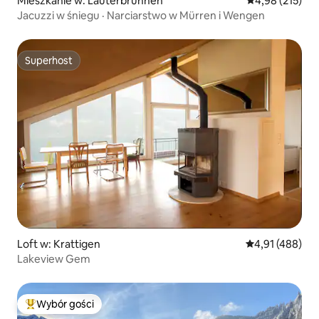
Mieszkanie w: Lauterbrunnen
Średnia ocena: 
4,98 (215)
Jacuzzi w śniegu · Narciarstwo w Mürren i Wengen
Superhost
Superhost
Loft w: Krattigen
Średnia ocena: 
4,91 (488)
Lakeview Gem
Wybór gości
Najpopularniejsze z kategorii Wybór gości