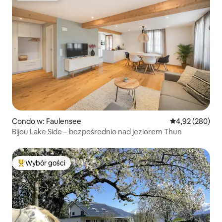
Condo w: Faulensee
Średnia ocena: 
4,92 (280)
Bijou Lake Side – bezpośrednio nad jeziorem Thun
Wybór gości
Najpopularniejsze z kategorii Wybór gości