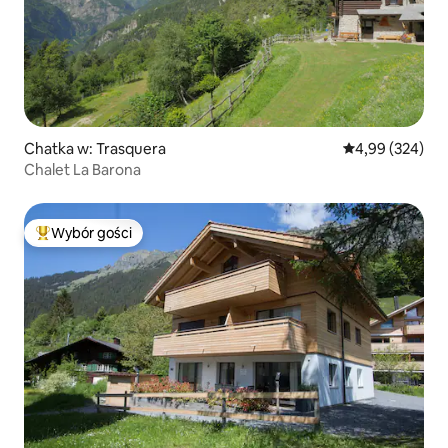
Chatka w: Trasquera
Średnia ocena: 
4,99 (324)
Chalet La Barona
Wybór gości
Najpopularniejsze z kategorii Wybór gości