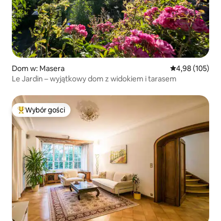
Dom w: Masera
Średnia ocena: 
4,98 (105)
Le Jardin – wyjątkowy dom z widokiem i tarasem
Wybór gości
Najpopularniejsze z kategorii Wybór gości