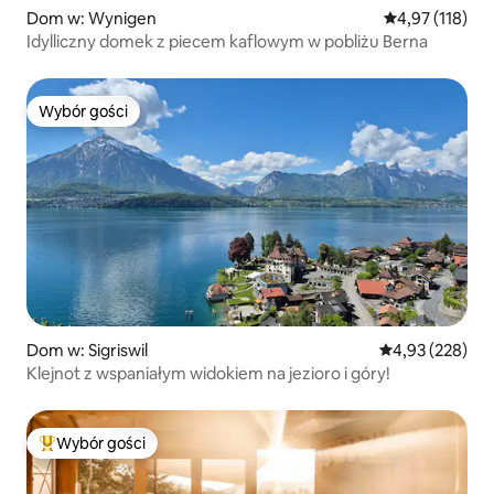
Dom w: Wynigen
Średnia ocena: 
4,97 (118)
Idylliczny domek z piecem kaflowym w pobliżu Berna
Wybór gości
Wybór gości
Dom w: Sigriswil
Średnia ocena: 
4,93 (228)
Klejnot z wspaniałym widokiem na jezioro i góry!
Wybór gości
Najpopularniejsze z kategorii Wybór gości