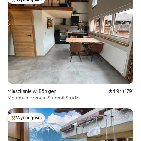
Najpopularniejsze z kategorii Wybór gości
Mieszkanie w: Bönigen
Średnia ocena: 
4,94 (179)
Mountain Homes -Summit Studio
Wybór gości
Najpopularniejsze z kategorii Wybór gości