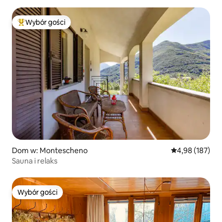
Wybór gości
Najpopularniejsze z kategorii Wybór gości
Dom w: Montescheno
Średnia ocena: 
4,98 (187)
Sauna i relaks
Wybór gości
Wybór gości