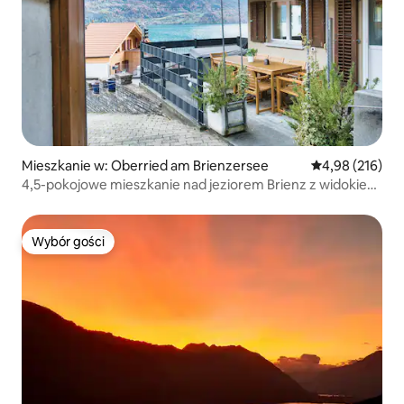
Mieszkanie w: Oberried am Brienzersee
Średnia ocena: 
4,98 (216)
4,5-pokojowe mieszkanie nad jeziorem Brienz z widokiem
na jezioro
Wybór gości
Wybór gości