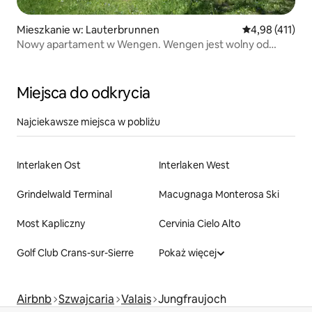
Mieszkanie w: Lauterbrunnen
Średnia ocena: 
4,98 (411)
Nowy apartament w Wengen. Wengen jest wolny od
samochodów!
Miejsca do odkrycia
Najciekawsze miejsca w pobliżu
Interlaken Ost
Interlaken West
Grindelwald Terminal
Macugnaga Monterosa Ski
Most Kapliczny
Cervinia Cielo Alto
Golf Club Crans-sur-Sierre
Pokaż więcej
Airbnb
Szwajcaria
Valais
Jungfraujoch