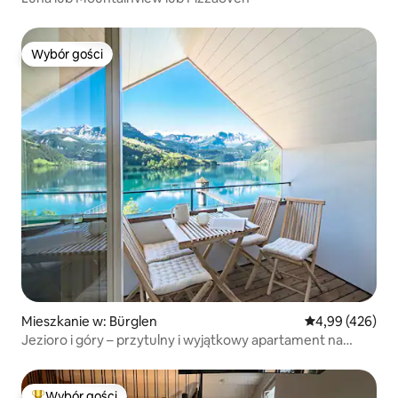
Wybór gości
Wybór gości
Mieszkanie w: Bürglen
Średnia ocena: 
4,99 (426)
Jezioro i góry – przytulny i wyjątkowy apartament na
poddaszu
Wybór gości