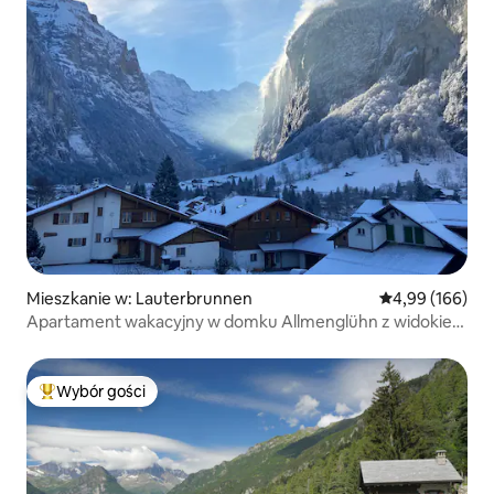
Mieszkanie w: Lauterbrunnen
Średnia ocena: 
4,99 (166)
Apartament wakacyjny w domku Allmenglühn z widokiem
na góry
Wybór gości
Najpopularniejsze z kategorii Wybór gości