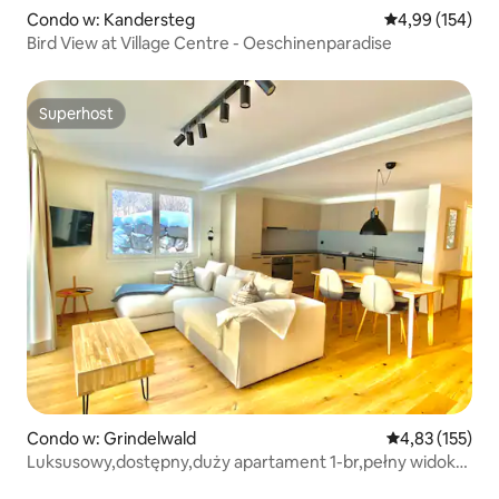
Condo w: Kandersteg
Średnia ocena: 
4,99 (154)
Bird View at Village Centre - Oeschinenparadise
Superhost
Superhost
Condo w: Grindelwald
Średnia ocena: 
4,83 (155)
Luksusowy,dostępny,duży apartament 1-br,pełny widok
na Eigera!