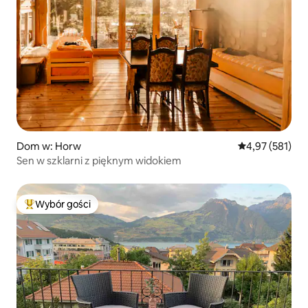
Dom w: Horw
Średnia ocena: 
4,97 (581)
Sen w szklarni z pięknym widokiem
Wybór gości
Najpopularniejsze z kategorii Wybór gości