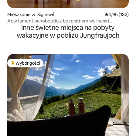
Mieszkanie w: Sigriswil
Średnia ocena: 
4,96 (182)
Apartament panoboutiq z bezpłatnym wellness i
Inne świetne miejsca na pobyty
widokiem
wakacyjne w pobliżu Jungfraujoch
Wybór gości
Najpopularniejsze z kategorii Wybór gości