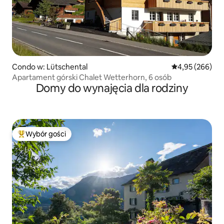
Condo w: Lütschental
Średnia ocena: 
4,95 (266)
Apartament górski Chalet Wetterhorn, 6 osób
Domy do wynajęcia dla rodziny
Wybór gości
Najpopularniejsze z kategorii Wybór gości