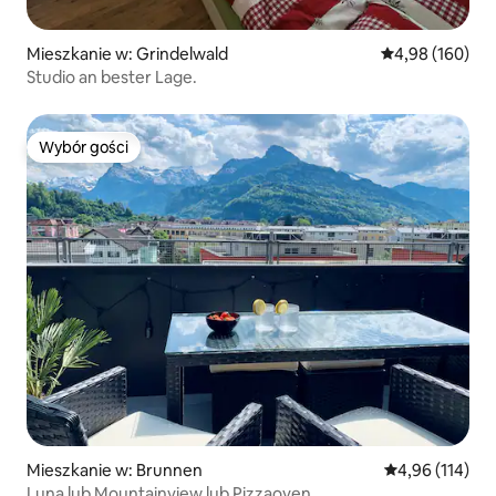
Mieszkanie w: Grindelwald
Średnia ocena: 
4,98 (160)
Studio an bester Lage.
Wybór gości
Wybór gości
Mieszkanie w: Brunnen
Średnia ocena: 
4,96 (114)
Luna lub Mountainview lub Pizzaoven