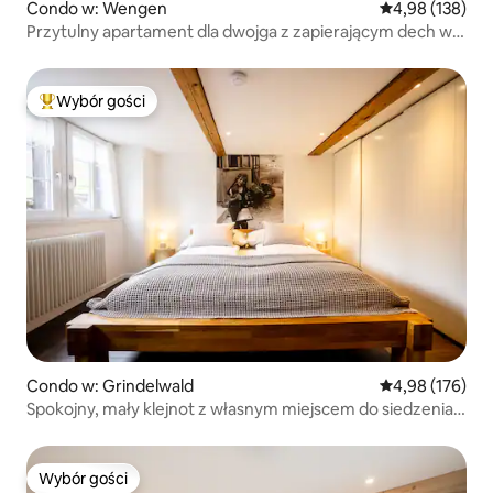
Condo w: Wengen
Średnia ocena: 
4,98 (138)
Przytulny apartament dla dwojga z zapierającym dech w
piersiach widokiem
Wybór gości
Najpopularniejsze z kategorii Wybór gości
Condo w: Grindelwald
Średnia ocena: 
4,98 (176)
Spokojny, mały klejnot z własnym miejscem do siedzenia
na zewnątrz
Wybór gości
Wybór gości