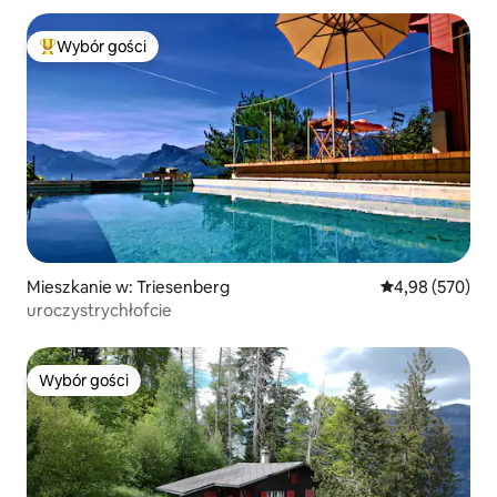
Wybór gości
Najpopularniejsze z kategorii Wybór gości
Mieszkanie w: Triesenberg
Średnia ocena: 
4,98 (570)
uroczystrychłofcie
Wybór gości
Wybór gości