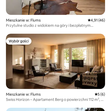
Mieszkanie w: Flums
Średnia ocena:
4,91 (46)
Przytulne studio z widokiem na góry i bezpłatnym
parkingiem
Wybór gości
Wybór gości
Mieszkanie w: Flums
Średnia oc
5 (6)
Swiss Horizon – Apartament Berg o powierzchni 112 m², 2
łazienki