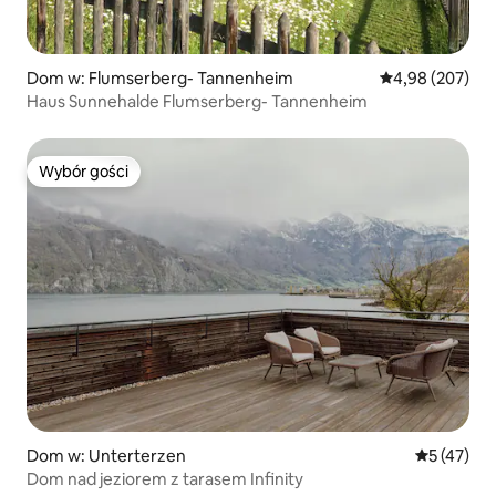
Dom w: Flumserberg- Tannenheim
Średnia ocena: 
4,98 (207)
Haus Sunnehalde Flumserberg- Tannenheim
Wybór gości
Wybór gości
Dom w: Unterterzen
Średnia oce
5 (47)
Dom nad jeziorem z tarasem Infinity