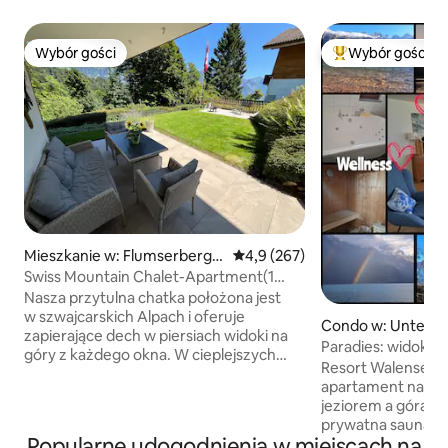
Wybór gości
Wybór gości
Wybór gości
Najpopularniejsze
Mieszkanie w: Flumserberg -
Średnia ocena: 4,9 na 5, liczba 
4,9 (267)
Bergheim
Swiss Mountain Chalet-Apartment(1
sypialnia+sofa)
Nasza przytulna chatka położona jest
w szwajcarskich Alpach i oferuje
Condo w: Unterte
zapierające dech w piersiach widoki na
Paradies: widoki, g
góry z każdego okna. W cieplejszych
nad jeziorem Wal
Resort Walensee P
miesiącach możesz zrelaksować się
apartament na pa
w kameralnym, słonecznym ogrodzie
jeziorem a górami dl
i na tarasie – to idealne miejsce na
prywatna sauna i 
odpoczynek lub grillowanie. Niezależnie
Popularne udogodnienia w miejscach na
hydromasażem **** Region oferuje w