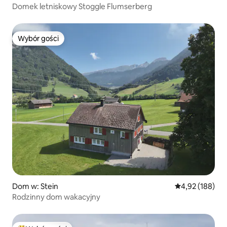
Domek letniskowy Stoggle Flumserberg
Wybór gości
Wybór gości
Dom w: Stein
Średnia ocena: 
4,92 (188)
Rodzinny dom wakacyjny