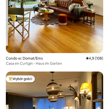
Condo w: Domat/Ems
Średnia ocena:
4,9 (108)
Casa en Curtgin - Haus im Garten
Wybór gości
Najpopularniejsze z kategorii Wybór gości