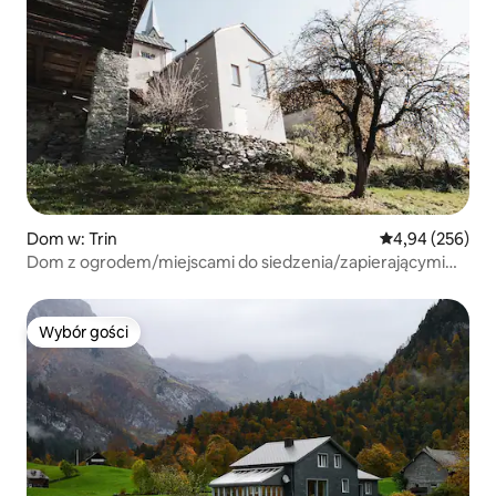
Dom w: Trin
Średnia ocena: 
4,94 (256)
Dom z ogrodem/miejscami do siedzenia/zapierającymi
dech w piersiach widokami
Wybór gości
Wybór gości