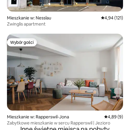
Mieszkanie w: Nesslau
Średnia ocena: 
4,94 (121)
Zwinglis apartment
Wybór gości
Wybór gości
Mieszkanie w: Rapperswil-Jona
Średnia ocena
4,89 (9)
Zabytkowe mieszkanie w sercu Rapperswil | Jezioro
Inne świetne miejsca na pobyty