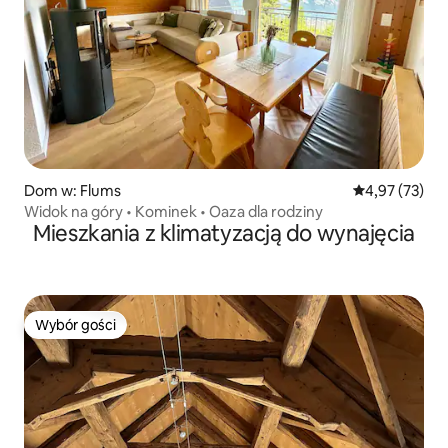
Dom w: Flums
Średnia ocena:
4,97 (73)
Widok na góry • Kominek • Oaza dla rodziny
Mieszkania z klimatyzacją do wynajęcia
Wybór gości
Wybór gości