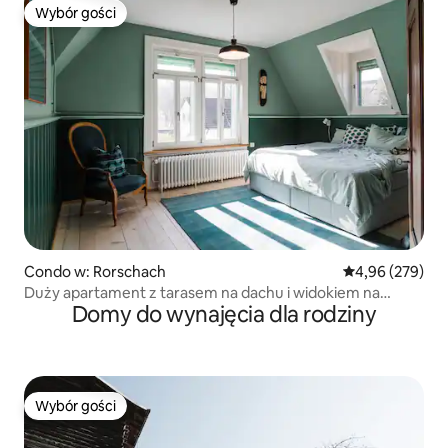
Wybór gości
Wybór gości
Condo w: Rorschach
Średnia ocena: 
4,96 (279)
Duży apartament z tarasem na dachu i widokiem na
Domy do wynajęcia dla rodziny
jezioro
Wybór gości
Wybór gości