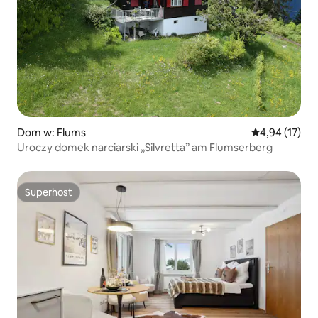
Dom w: Flums
Średnia ocena:
4,94 (17)
Uroczy domek narciarski „Silvretta” am Flumserberg
Superhost
Superhost