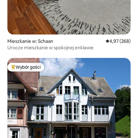
Mieszkanie w: Schaan
Średnia ocena: 
4,97 (268)
Urocze mieszkanie w spokojnej enklawie
Wybór gości
Najpopularniejsze z kategorii Wybór gości