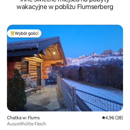
wakacyjne w pobliżu Flumserberg
Wybór gości
Najpopularniejsze z kategorii Wybór gości
Chatka w: Flums
Średnia ocena:
4,96 (28)
Auszeithütte Fäsch