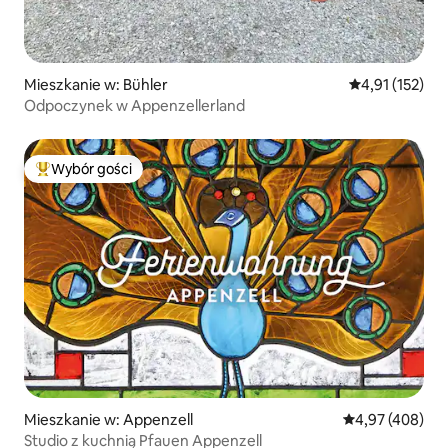
Mieszkanie w: Bühler
Średnia ocena: 
4,91 (152)
Odpoczynek w Appenzellerland
Wybór gości
Najpopularniejsze z kategorii Wybór gości
Mieszkanie w: Appenzell
Średnia ocena: 
4,97 (408)
Studio z kuchnią Pfauen Appenzell