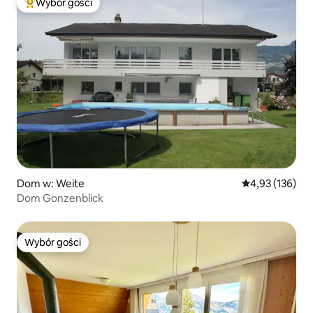
Wybór gości
Najpopularniejsze z kategorii Wybór gości
Dom w: Weite
Średnia ocena: 
4,93 (136)
Dom Gonzenblick
Wybór gości
Wybór gości