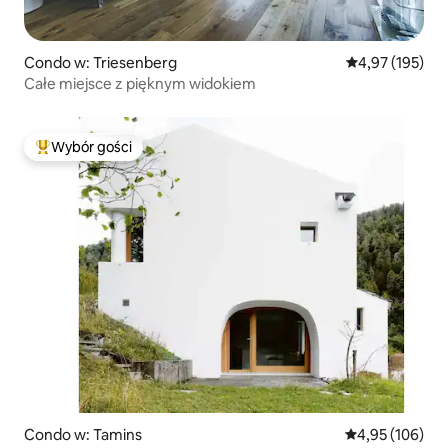
Condo w: Triesenberg
Średnia ocena: 
4,97 (195)
Całe miejsce z pięknym widokiem
Wybór gości
Najpopularniejsze z kategorii Wybór gości
Condo w: Tamins
Średnia ocena: 
4,95 (106)