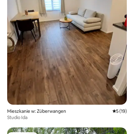
Mieszkanie w: Züberwangen
Średnia oce
5 (19)
Studio Ida