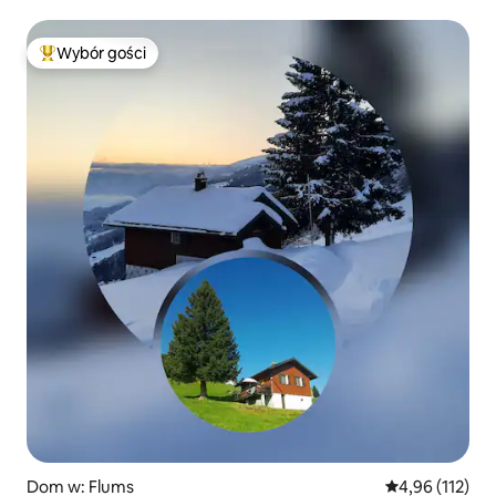
Wybór gości
Najpopularniejsze z kategorii Wybór gości
Dom w: Flums
Średnia ocena: 
4,96 (112)