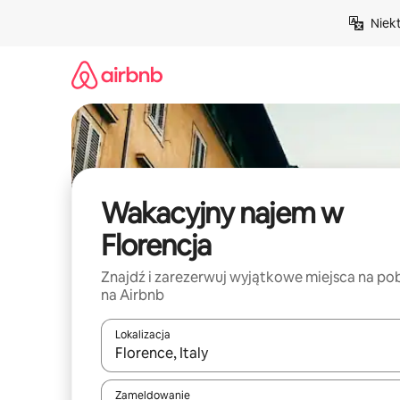
Przejdź
Niek
do
treści
Wakacyjny najem w
Florencja
Znajdź i zarezerwuj wyjątkowe miejsca na po
na Airbnb
Lokalizacja
Gdy wyniki będą dostępne, możesz poruszać się p
Zameldowanie