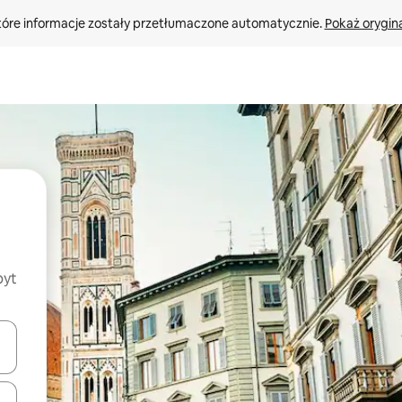
tóre informacje zostały przetłumaczone automatycznie. 
Pokaż orygina
byt
o nich za pomocą klawiszy strzałek w górę i w dół lub przeglądać j