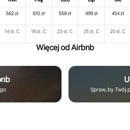
562 zł
610 zł
558 zł
499 zł
454 zł
14 st. C
18 st. C
23 st. C
25 st. C
25 st. C
Więcej od Airbnb
bnb
U
ego
Spraw, by Twój 