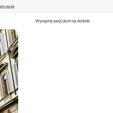
lny język
Wynajmij swój dom na Airbnb
e za pomocą gestów dotykowych lub przesuwania.