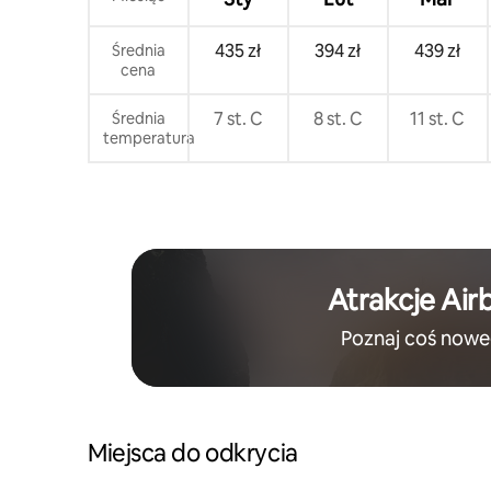
Dziękujemy SPACERY: centrum miasta
znajduje się zaledwie 15 minut spacerem.
435 zł
394 zł
439 zł
Średnia
AUTOBUSEM: kilka kroków od budynku
cena
znajdują się autobusy do centrum miasta
i dworca.
7 st. C
8 st. C
11 st. C
Średnia
temperatura
Atrakcje Air
Poznaj coś now
Miejsca do odkrycia