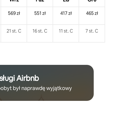
569 zł
551 zł
417 zł
465 zł
21 st. C
16 st. C
11 st. C
7 st. C
sługi Airbnb
pobyt był naprawdę wyjątkowy