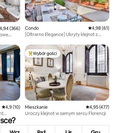
Condo
Średnia ocena: 4,98 na 
4,98 (61)
ednia ocena: 4,94 na 5, liczba recenzji: 366
4,94 (366)
[Oltrarno Elegance] Ukryty klejnot z
sowe
widokiem na Florencję
ę –
Wybór gości
Najpopularniejsze z kategorii Wybór gości
Średnia ocena: 4,9 na 5, liczba recenzji: 10
4,9 (10)
Mieszkanie
Średnia ocena: 4,95 na 5
4,95 (477)
nt
Uroczy klejnot w samym sercu Florencji
jsce?
Wrz
Paź
Lis
Gru