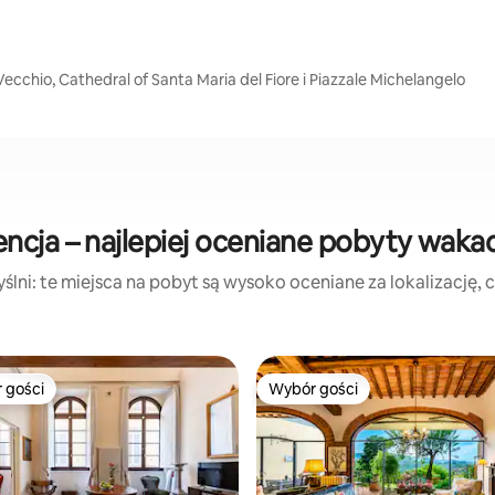
Vecchio, Cathedral of Santa Maria del Fiore i Piazzale Michelangelo
encja – najlepiej oceniane pobyty waka
lni: te miejsca na pobyt są wysoko oceniane za lokalizację, cz
 gości
Wybór gości
arniejsze z kategorii Wybór gości
Wybór gości