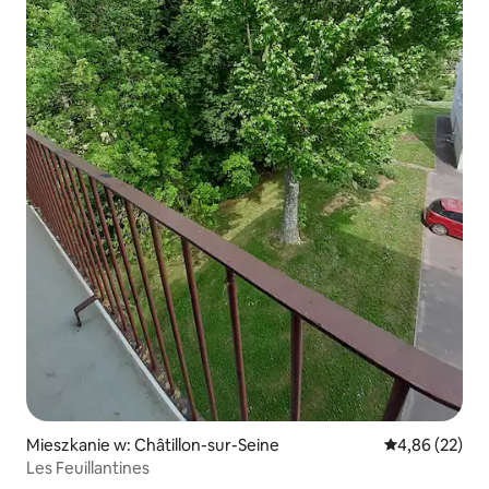
Mieszkanie w: Châtillon-sur-Seine
Średnia ocena:
4,86 (22)
Les Feuillantines