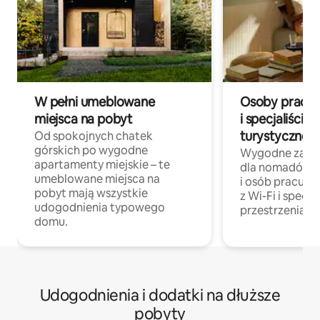
W pełni umeblowane
Osoby pracują
miejsca na pobyt
i specjaliści z
turystycznej
Od spokojnych chatek
górskich po wygodne
Wygodne zakw
apartamenty miejskie – te
dla nomadów 
umeblowane miejsca na
i osób pracując
pobyt mają wszystkie
z Wi-Fi i specja
udogodnienia typowego
przestrzenią do
domu.
Udogodnienia i dodatki na dłuższe
pobyty