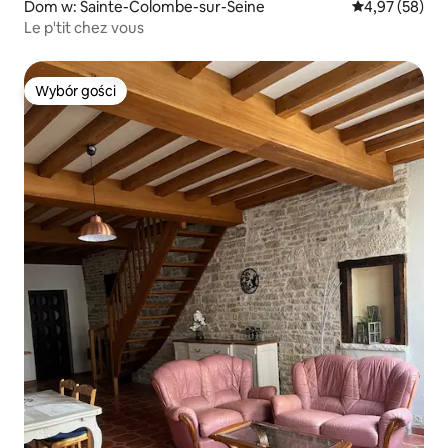
Dom w: Sainte-Colombe-sur-Seine
Średnia ocena:
4,97 (58)
Le p'tit chez vous
Wybór gości
Wybór gości