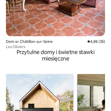
Dom w: Châtillon-sur-Seine
Średnia ocena:
4,86 (35)
Les Oliviers
Przytulne domy i świetne stawki
miesięczne