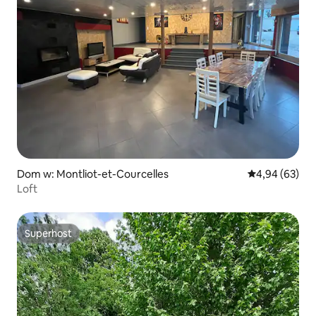
Dom w: Montliot-et-Courcelles
Średnia ocena:
4,94 (63)
Loft
Superhost
Superhost