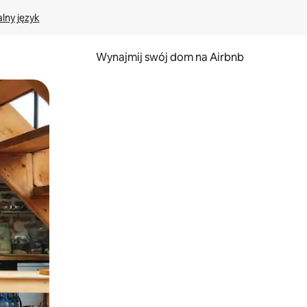
lny język
Wynajmij swój dom na Airbnb
e za pomocą gestów dotykowych lub przesuwania.