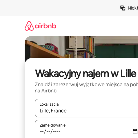
Przejdź
Niek
do
treści
Wakacyjny najem w Lille
Znajdź i zarezerwuj wyjątkowe miejsca na po
na Airbnb
Lokalizacja
Gdy wyniki będą dostępne, możesz poruszać się p
Zameldowanie