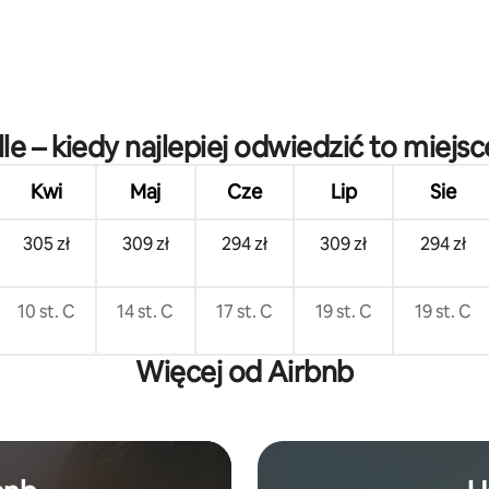
ille – kiedy najlepiej odwiedzić to miejsc
Kwi
Maj
Cze
Lip
Sie
305 zł
309 zł
294 zł
309 zł
294 zł
10 st. C
14 st. C
17 st. C
19 st. C
19 st. C
Więcej od Airbnb