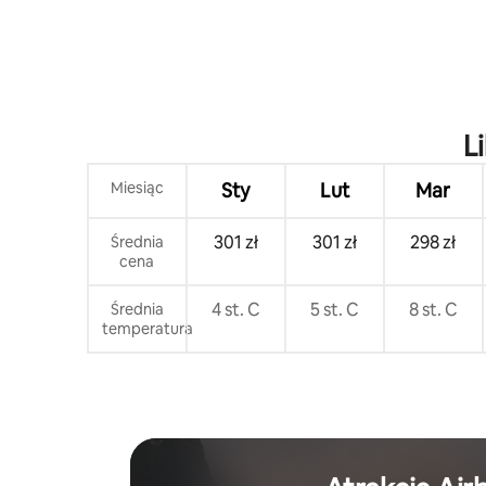
L
Miesiąc
Sty
Lut
Mar
301 zł
301 zł
298 zł
Średnia
cena
4 st. C
5 st. C
8 st. C
Średnia
temperatura