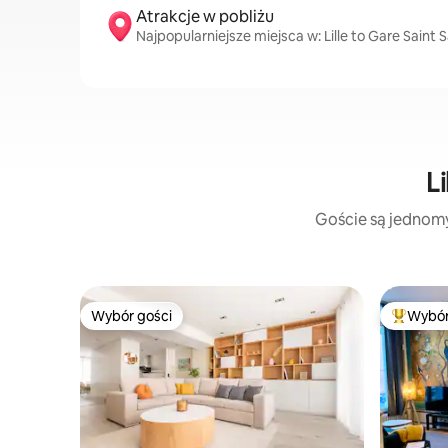
Atrakcje w pobliżu
Najpopularniejsze miejsca w: Lille to Gare Saint Sa
L
Goście są jednomyś
Wybór gości
Wybór
Wybór gości
Najpopul