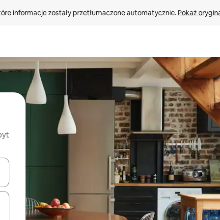
tóre informacje zostały przetłumaczone automatycznie. 
Pokaż orygina
byt
o nich za pomocą klawiszy strzałek w górę i w dół lub przeglądać j