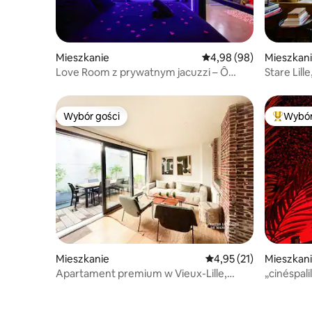
Mieszkanie
Średnia ocena: 4,98 na 5
4,98 (98)
Mieszkan
Love Room z prywatnym jacuzzi – Ô
Stare Lill
Diable Des Plaisirs
Wybór gości
Wybór
Wybór gości
Najpopul
Mieszkanie
Średnia ocena: 4,95 na 
4,95 (21)
Mieszkan
Apartament premium w Vieux-Lille,
„cinéspal
2 tarasy i parking!
centrum L