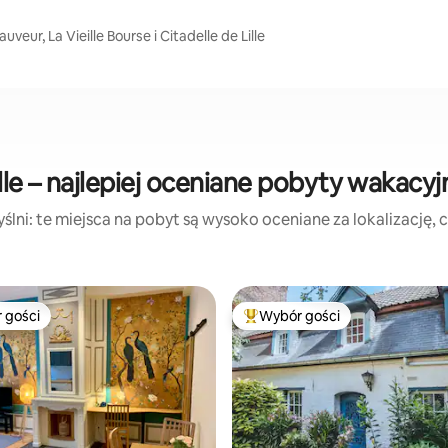
uveur, La Vieille Bourse i Citadelle de Lille
ille – najlepiej oceniane pobyty wakacyj
lni: te miejsca na pobyt są wysoko oceniane za lokalizację, cz
 gości
Wybór gości
arniejsze z kategorii Wybór gości
Najpopularniejsze z kategorii 