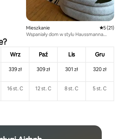
Mieszkanie
Średnia ocena: 5 na
5 (21)
Wspaniały dom w stylu Haussmanna
e?
o powierzchni 115 m² – urok i luksus
Wrz
Paź
Lis
Gru
339 zł
309 zł
301 zł
320 zł
16 st. C
12 st. C
8 st. C
5 st. C