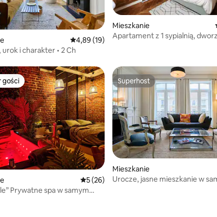
Mieszkanie
Apartament z 1 sypialnią, dwor
, liczba recenzji: 98
ie
Średnia ocena: 4,89 na 5, liczba recenzji: 19
4,89 (19)
kolejowy Lille Europe i tramwaj
e, urok i charakter • 2 Ch
 gości
Superhost
arniejsze z kategorii Wybór gości
Superhost
Mieszkanie
Urocze, jasne mieszkanie w s
5, liczba recenzji: 21
ie
Średnia ocena: 5 na 5, liczba recenzji: 26
5 (26)
sercu Lille
ille” Prywatne spa w samym
ille