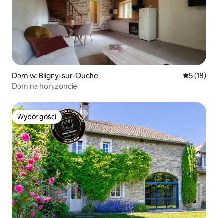
Dom w: Bligny-sur-Ouche
Średnia oce
5 (18)
Dom na horyzoncie
Wybór gości
Wybór gości