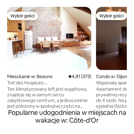
Wybór gości
Wybór gości
Wybór gości
Wybór gości
Mieszkanie w: Beaune
Średnia ocena: 4,91 na 5, liczba 
4,91 (373)
Condo w: Dijon
Toit des Hospices:
Wspaniały apart
hipercentrum/widok/klimatyzacja
tarasem w pobliż
Ten klimatyzowany loft jest wyjątkowy,
Apartament dwu
znajduje się w samym sercu
prywatnej rezyden
zabytkowego centrum, a jednocześnie
do 4 osób. Na pięt
jest położony w spokojnej części na
sypialnia (łóżko t
Popularne udogodnienia w miejscach na
końcu dziedzińca w bezpośrednim
projektor wideo z N
sąsiedztwie Hospicjum. Z loftu roztacza
przestronna łazie
wakacje w: Côte-d'Or
się niesamowity widok na Place Carnot, a
hydromasażem. Do 
nawet na dzwonnicę Hospicjum. Został
rozkładana sofa 