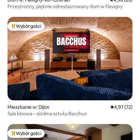
Przestronny, pięknie odrestaurowany dom w Flavigny
Wybór gości
Najpopularniejsze z kategorii Wybór gości
Mieszkanie w: Dijon
Średnia ocena:
4,97 (72)
Sala kinowa – siódma sztuka Bacchus
Wybór gości
Najpopularniejsze z kategorii Wybór gości