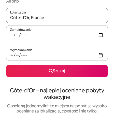
Airbnb
Lokalizacja
Gdy wyniki będą dostępne, możesz poruszać się po nich za pom
Zameldowanie
Wymeldowanie
Szukaj
Côte-d'Or – najlepiej oceniane pobyty
wakacyjne
Goście są jednomyślni: te miejsca na pobyt są wysoko
oceniane za lokalizację, czystość i nie tylko.