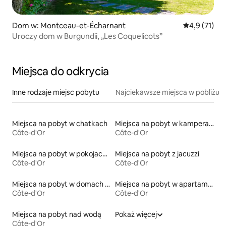
Dom w: Montceau-et-Écharnant
Średnia ocena
4,9 (71)
Uroczy dom w Burgundii, „Les Coquelicots”
Miejsca do odkrycia
Inne rodzaje miejsc pobytu
Najciekawsze miejsca w pobliżu
Miejsca na pobyt w chatkach
Miejsca na pobyt w kamperach
Côte-d'Or
Côte-d'Or
Miejsca na pobyt w pokojach prywatnych z łazienką
Miejsca na pobyt z jacuzzi
Côte-d'Or
Côte-d'Or
Miejsca na pobyt w domach wakacyjnych
Miejsca na pobyt w apartamentach z obsługą
Côte-d'Or
Côte-d'Or
Miejsca na pobyt nad wodą
Pokaż więcej
Côte-d'Or