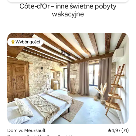
Côte-d'Or – inne świetne pobyty
wakacyjne
Wybór gości
Najpopularniejsze z kategorii Wybór gości
Dom w: Meursault
Średnia ocena:
4,97 (71)