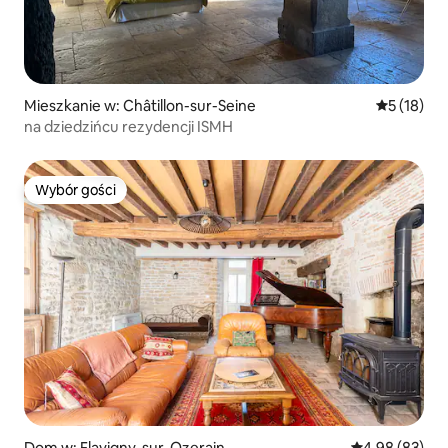
Mieszkanie w: Châtillon-sur-Seine
Średnia oce
5 (18)
na dziedzińcu rezydencji ISMH
Wybór gości
Wybór gości
Dom w: Flavigny-sur-Ozerain
Średnia ocena:
4,98 (83)