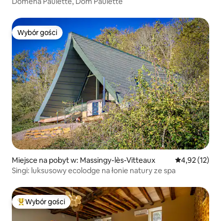
Domena Paulette, Dom Paulette
Wybór gości
Wybór gości
Miejsce na pobyt w: Massingy-lès-Vitteaux
Średnia ocena:
4,92 (12)
Singi: luksusowy ecolodge na łonie natury ze spa
Wybór gości
Najpopularniejsze z kategorii Wybór gości