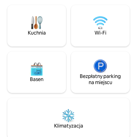
on całkowicie odnowiony i urządzony
zapewniającym op
przy użyciu wysokiej jakości materiałów.
Taras z grillem poz
Imponujący sufit katedry o wysokości 6
posiłkiem na świe
m, bardzo jasny. Bezpłatny parking w
dobrej pogodzie. 
pobliżu, restauracje i sklepy na placu. W
udogodnień (resta
pełni wyposażony apartament, przyjazd
supermarkety, skl
Kuchnia
Wi-Fi
24/24
piekarnia).
Bezpłatny parking
Basen
na miejscu
Klimatyzacja