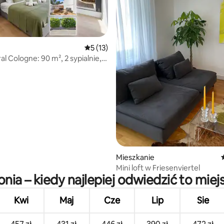
Średnia ocena: 5 na 5, liczba recenzji: 13
5 (13)
l Cologne: 90 m², 2 sypialnie,
5, liczba recenzji: 92
arking
Mieszkanie
Mini loft w Friesenviertel
onia – kiedy najlepiej odwiedzić to miej
Kwi
Maj
Cze
Lip
Sie