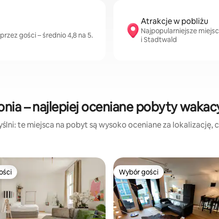
Atrakcje w pobliżu
Najpopularniejsze miejs
rzez gości – średnio 4,8 na 5.
i Stadtwald
onia – najlepiej oceniane pobyty wakac
lni: te miejsca na pobyt są wysoko oceniane za lokalizację, cz
ości
Wybór gości
ości
Wybór gości