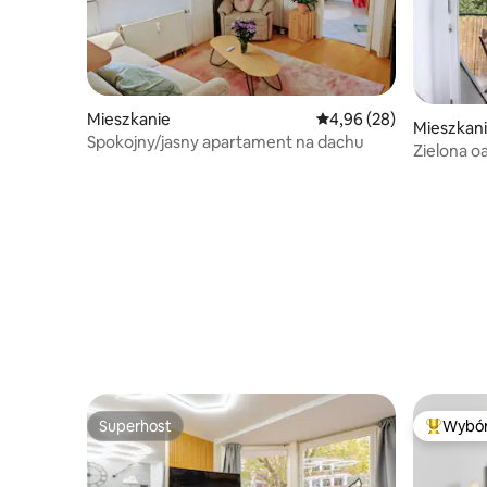
Mieszkanie
Średnia ocena: 4,96 na 
4,96 (28)
Mieszkan
Spokojny/jasny apartament na dachu
Zielona o
Superhost
Wybór
Superhost
Najpopul