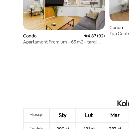
Condo
Top Centra
Condo
Średnia ocena: 4,87 na 
4,87 (92)
balkon, p
Apartament Premium – 65 m2 – targi,
katedra i Ren w odległości spaceru
Kol
Miesiąc
Sty
Lut
Mar
Średnia