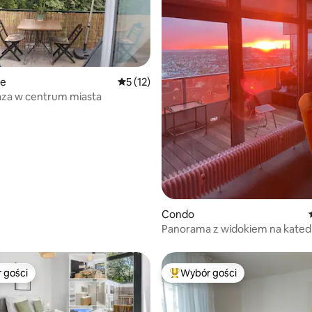
5, liczba recenzji: 28
ie
Średnia ocena: 5 na 5, liczba recenzji: 12
5 (12)
aza w centrum miasta
Condo
Panorama z widokiem na kated
 gości
Wybór gości
arniejsze z kategorii Wybór gości
Najpopularniejsze z kategorii 