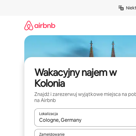
Przejdź
Niek
do
treści
Wakacyjny najem w
Kolonia
Znajdź i zarezerwuj wyjątkowe miejsca na po
na Airbnb
Lokalizacja
Gdy wyniki będą dostępne, możesz poruszać się p
Zameldowanie