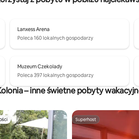
Lanxess Arena
Poleca 160 lokalnych gospodarzy
Muzeum Czekolady
Poleca 397 lokalnych gospodarzy
olonia – inne świetne pobyty wakacyj
ości
Superhost
ości
Superhost