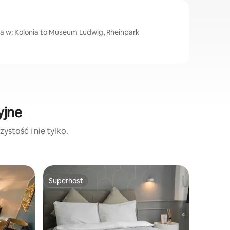
ca w: Kolonia to Museum Ludwig, Rheinpark
yjne
ystość i nie tylko.
Mieszkan
Superhost
Wybór
Superhost
Najpopu
Central 
do kated
Słoneczn
pokojem 
otwarty p
podłogow