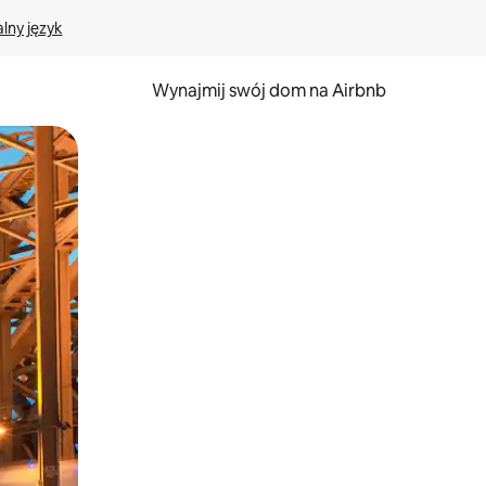
lny język
Wynajmij swój dom na Airbnb
e za pomocą gestów dotykowych lub przesuwania.