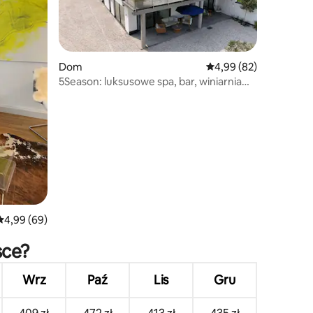
Dom
Średnia ocena: 4,99 na 
4,99 (82)
5Season: luksusowe spa, bar, winiarnia
i bilard
Średnia ocena: 4,99 na 5, liczba recenzji: 69
4,99 (69)
sce?
Wrz
Paź
Lis
Gru