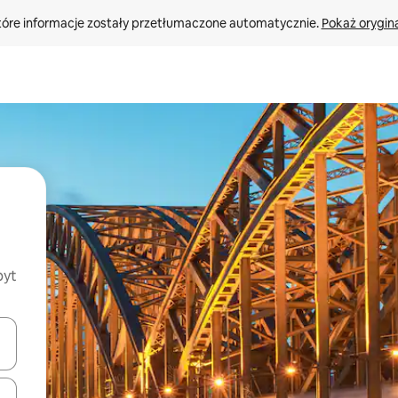
tóre informacje zostały przetłumaczone automatycznie. 
Pokaż orygina
byt
o nich za pomocą klawiszy strzałek w górę i w dół lub przeglądać j