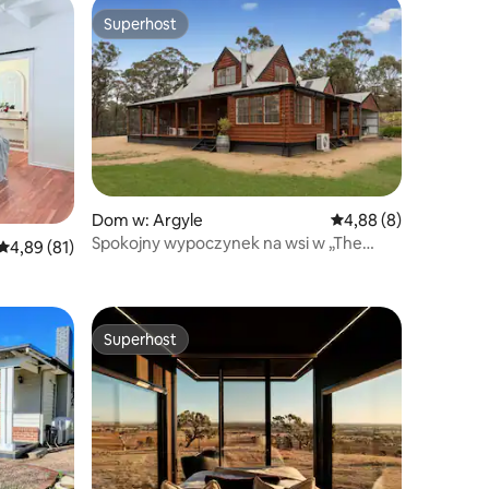
Superhost
Superhost
Dom w: Argyle
Średnia ocena: 4,88 na
4,88 (8)
Spokojny wypoczynek na wsi w „The
Średnia ocena: 4,89 na 5, liczba recenzji: 81
4,89 (81)
Farm”
Superhost
Superhost