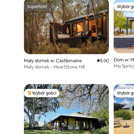
Superhost
Wybór g
Superhost
Wybór g
Dom w: M
Mały domek w: Castlemaine
Średnia ocena: 5 na
5 (4)
Mia Sprin
Mały domek – HeartStone Hill
winiarski
Wybór gości
Wybór g
Najpopularniejsze z kategorii Wybór gości
Wybór g