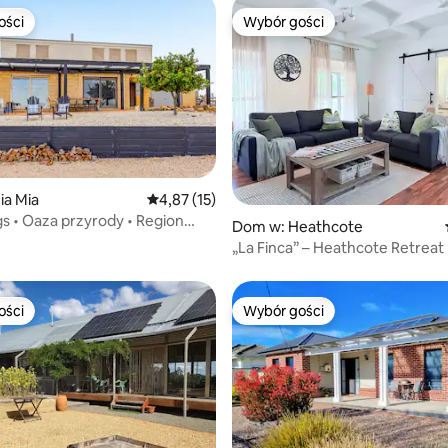
ości
Wybór gości
ości
Wybór gości
ia Mia
Średnia ocena: 4,87 na 5, liczba recenzji: 15
4,87 (15)
 5, liczba recenzji: 4
gs • Oaza przyrody • Region
Dom w: Heathcote
 Heathcote
„La Finca” – Heathcote Retreat
ości
Wybór gości
ości
Wybór gości