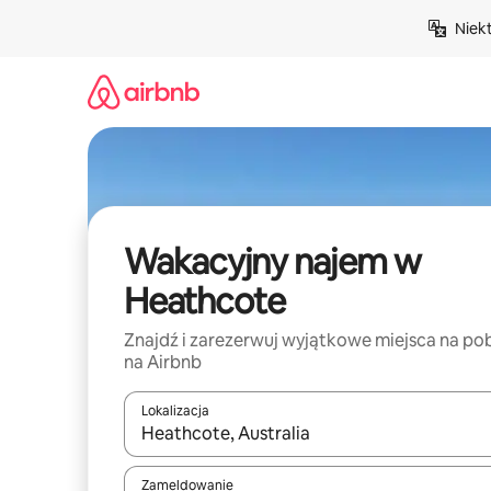
Przejdź
Niek
do
treści
Wakacyjny najem w
Heathcote
Znajdź i zarezerwuj wyjątkowe miejsca na po
na Airbnb
Lokalizacja
Gdy wyniki będą dostępne, możesz poruszać się p
Zameldowanie