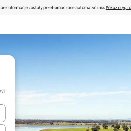
tóre informacje zostały przetłumaczone automatycznie. 
Pokaż orygina
byt
o nich za pomocą klawiszy strzałek w górę i w dół lub przeglądać j