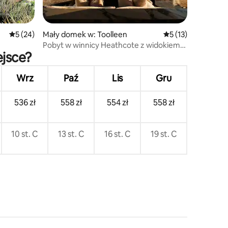
Średnia ocena: 5 na 5, liczba recenzji: 24
5 (24)
Mały domek w: Toolleen
Średnia ocena: 5 na
5 (13)
Pobyt w winnicy Heathcote z widokiem
ejsce?
na wzgórza
Wrz
Paź
Lis
Gru
536 zł
558 zł
554 zł
558 zł
10 st. C
13 st. C
16 st. C
19 st. C