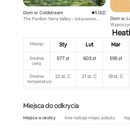
Dom w: Coldstream
Średnia ocena: 5 na 
5 (42)
Dom w: La
The Pavilion Yarra Valley – luksusowe
schronienie na wsi
Wypoczyn
wiejskim 
Heath
zwierzęta
Miesiąc
Sty
Lut
Mar
577 zł
603 zł
595 zł
Średnia
cena
22 st. C
21 st. C
18 st. C
Średnia
temperatura
Miejsca do odkrycia
Miejsca w okolicy
Inne rodzaje miejsc pobytu
Na