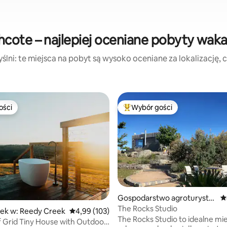
cote – najlepiej oceniane pobyty wak
lni: te miejsca na pobyt są wysoko oceniane za lokalizację, cz
ości
Wybór gości
ości
Najpopularniejsze z kategorii 
Gospodarstwo agroturysty
Ś
 liczba recenzji: 526
czne w: Pyalong
The Rocks Studio
ek w: Reedy Creek
Średnia ocena: 4,99 na 5, liczba recenzji: 103
4,99 (103)
The Rocks Studio to idealne mi
ff Grid Tiny House with Outdoor