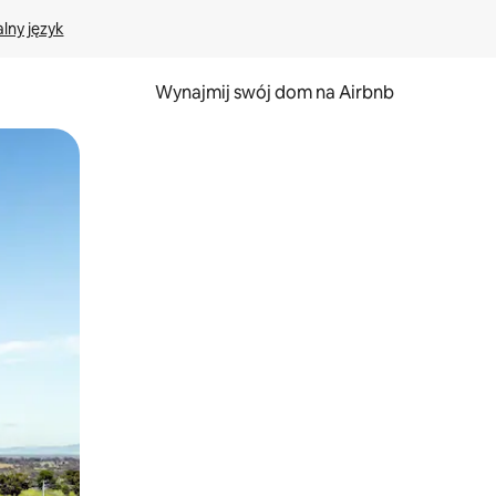
lny język
Wynajmij swój dom na Airbnb
e za pomocą gestów dotykowych lub przesuwania.