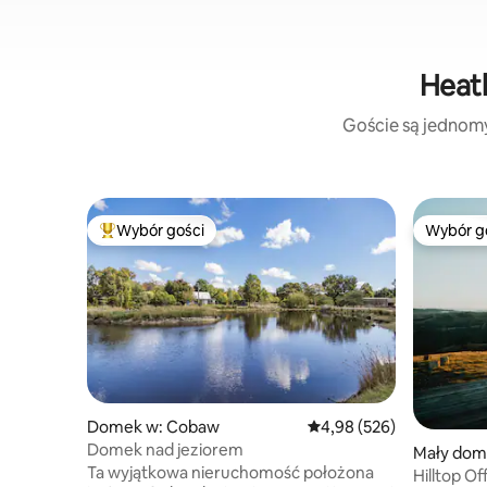
Heath
Goście są jednomyś
Wybór gości
Wybór g
Najpopularniejsze z kategorii Wybór gości
Wybór g
Domek w: Cobaw
Średnia ocena: 4,98 na 5,
4,98 (526)
Domek nad jeziorem
Mały dom
Ta wyjątkowa nieruchomość położona
Hilltop O