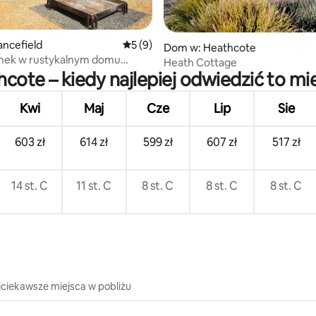
5, liczba recenzji: 42
ncefield
Średnia ocena: 5 na 5, liczba recenzji: 9
5 (9)
Dom w: Heathcote
ek w rustykalnym domu
Heath Cottage
bez dostępu do sieci –
cote – kiedy najlepiej odwiedzić to mi
 mile widziane
Kwi
Maj
Cze
Lip
Sie
603 zł
614 zł
599 zł
607 zł
517 zł
14 st. C
11 st. C
8 st. C
8 st. C
8 st. C
jciekawsze miejsca w pobliżu