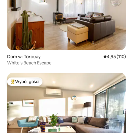
Dom w: Torquay
Średnia ocena: 
4,95 (110)
White's Beach Escape
Wybór gości
Najpopularniejsze z kategorii Wybór gości