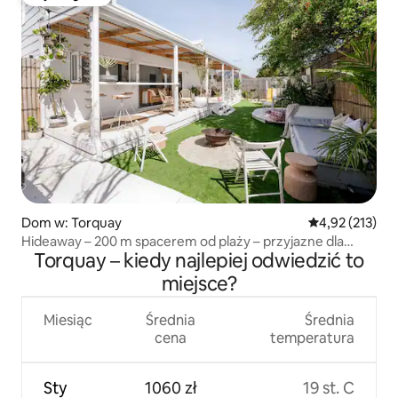
Wybór gości
Dom w: Torquay
Średnia ocena: 
4,92 (213)
Hideaway – 200 m spacerem od plaży – przyjazne dla
Torquay – kiedy najlepiej odwiedzić to
zwierząt
miejsce?
Miesiąc
Średnia
Średnia
cena
temperatura
Sty
1060 zł
19 st. C