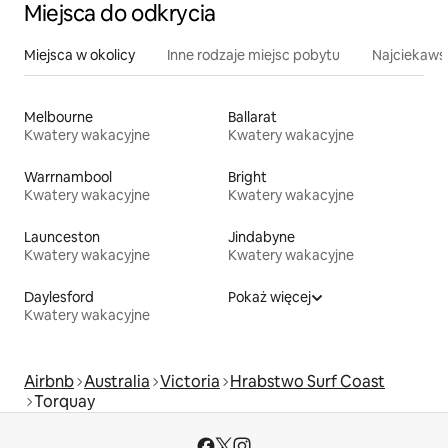
Miejsca do odkrycia
Miejsca w okolicy
Inne rodzaje miejsc pobytu
Najciekawsz
Melbourne
Ballarat
Kwatery wakacyjne
Kwatery wakacyjne
Warrnambool
Bright
Kwatery wakacyjne
Kwatery wakacyjne
Launceston
Jindabyne
Kwatery wakacyjne
Kwatery wakacyjne
Daylesford
Pokaż więcej
Kwatery wakacyjne
Airbnb
Australia
Victoria
Hrabstwo Surf Coast
Torquay