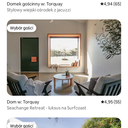
Domek gościnny w: Torquay
Średnia ocena:
4,94 (65)
Stylowy wiejski ośrodek z jacuzzi
Wybór gości
Wybór gości
Dom w: Torquay
Średnia ocena:
4,95 (55)
Seachange Retreat - luksus na Surfcoast
Wybór gości