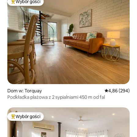
Wybór gości
Najpopularniejsze z kategorii Wybór gości
Dom w: Torquay
Średnia ocena: 4
4,86 (294)
Podkładka plażowa z 2 sypialniami 450 m od fal
Wybór gości
Najpopularniejsze z kategorii Wybór gości