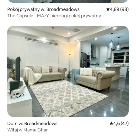
Pokój prywatny w: Broadmeadows
Średnia ocena:
4,89 (98)
The Capsule - MAŁY, niedrogi pokój prywatny
Dom w: Broadmeadows
Średnia ocena
4,6 (47)
Witaj w Mama Ghar