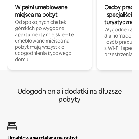
W pełni umeblowane
Osoby pracują
miejsca na pobyt
i specjaliści z
turystycznej
Od spokojnych chatek
górskich po wygodne
Wygodne zakw
apartamenty miejskie – te
dla nomadów 
umeblowane miejsca na
i osób pracując
pobyt mają wszystkie
z Wi-Fi i specja
udogodnienia typowego
przestrzenią do
domu.
Udogodnienia i dodatki na dłuższe
pobyty
Umeblowane miejsca na pobyt