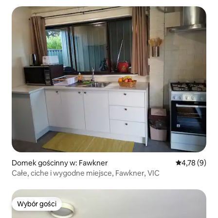
Domek gościnny w: Fawkner
Średnia ocena
4,78 (9)
Całe, ciche i wygodne miejsce, Fawkner, VIC
Wybór gości
Wybór gości