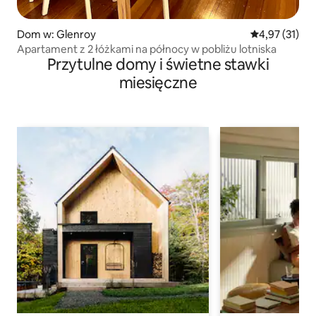
Dom w: Glenroy
Średnia ocena:
4,97 (31)
Apartament z 2 łóżkami na północy w pobliżu lotniska
Przytulne domy i świetne stawki
miesięczne