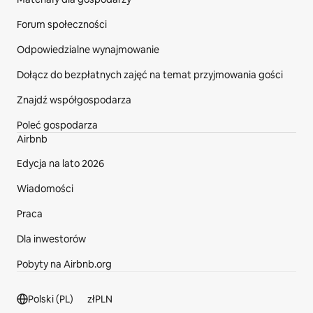
Forum społeczności
Odpowiedzialne wynajmowanie
Dołącz do bezpłatnych zajęć na temat przyjmowania gości
Znajdź współgospodarza
Poleć gospodarza
Airbnb
Edycja na lato 2026
Wiadomości
Praca
Dla inwestorów
Pobyty na Airbnb.org
Sekcja stopki
Polski (PL)
zł
PLN