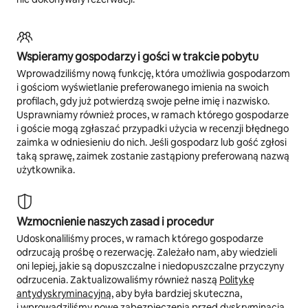
Wspieramy gospodarzy i gości w trakcie pobytu
Wprowadziliśmy nową funkcję, która umożliwia gospodarzom
i gościom wyświetlanie preferowanego imienia na swoich
profilach, gdy już potwierdzą swoje pełne imię i nazwisko.
Usprawniamy również proces, w ramach którego gospodarze
i goście mogą zgłaszać przypadki użycia w recenzji błędnego
zaimka w odniesieniu do nich. Jeśli gospodarz lub gość zgłosi
taką sprawę, zaimek zostanie zastąpiony preferowaną nazwą
użytkownika.
Wzmocnienie naszych zasad i procedur
Udoskonaliliśmy proces, w ramach którego gospodarze
odrzucają prośbę o rezerwację. Zależało nam, aby wiedzieli
oni lepiej, jakie są dopuszczalne i niedopuszczalne przyczyny
odrzucenia. Zaktualizowaliśmy również naszą
Politykę
antydyskryminacyjną
, aby była bardziej skuteczna,
i wprowadziliśmy nowe zabezpieczenia przed dyskryminacją