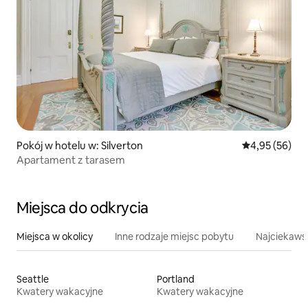
Pokój w hotelu w: Silverton
Średnia ocena:
4,95 (56)
Apartament z tarasem
Miejsca do odkrycia
Miejsca w okolicy
Inne rodzaje miejsc pobytu
Najciekawsz
Seattle
Portland
Kwatery wakacyjne
Kwatery wakacyjne