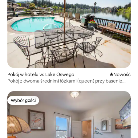
Pokój w hotelu w: Lake Oswego
Nowe miejsc
Nowość
Pokój z dwoma średnimi łóżkami (queen) przy basenie
w hotelu Lakeside
Wybór gości
Wybór gości