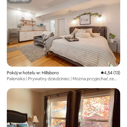
Superhost
Pokój w hotelu w: Hillsboro
Średnia ocena:
4,54 (13)
Palenisko | Prywatny dziedziniec | Można przyjechać ze
zwierzętami