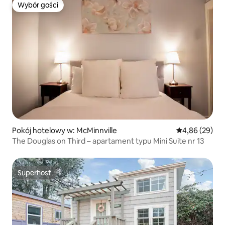
Wybór gości
Wybór gości
Pokój hotelowy w: McMinnville
Średnia ocena:
4,86 (29)
The Douglas on Third – apartament typu Mini Suite nr 13
Superhost
Superhost