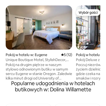
Wybór gości
Wybór gości
Pokój w hotelu w: Eugene
Średnia ocena: 5 na 5, liczba
5 (12)
Pokój w hotelu w: 
Unique Boutique Motel, StylishDecor,
Pokój Deluxe z łó
WiFi, Parking
pobliżu butików i g
Pokój na drugim piętrze w naszym
Poczuj niezrównan
stylowo odnowionym butiku w samym
życiem dzielnicy 
sercu Eugene w stanie Oregon. Zaledwie
gdzie czeka na Ci
kilka minut drogi od University of
smaków i rozrywki
Popularne udogodnienia w hotelach
Oregon, Downtown i 5th Street, każdy z
Queen szczyci się
naszych 11 unikalnie zaprojektowanych
estetyką łączącą s
butikowych w: Dolina Willamette
pokoi oferuje pluszowe materace,
z nowoczesnością
klimatyzację, ekskluzywne udogodnienia
urokiem. Zrelaksuj
łazienkowe, prysznice wyłożone
wypoczynkowym, 
płytkami, transmisję strumieniową HDTV
i tweedem, ideal