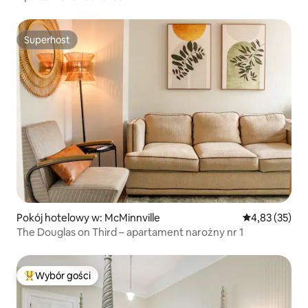
Superhost
Superhost
Pokój hotelowy w: McMinnville
Średnia ocena:
4,83 (35)
The Douglas on Third – apartament narożny nr 1
Wybór gości
Najpopularniejsze z kategorii Wybór gości