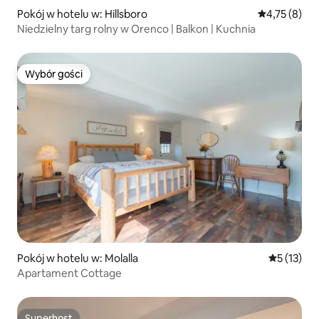
Pokój w hotelu w: Hillsboro
Średnia ocena
4,75 (8)
Niedzielny targ rolny w Orenco | Balkon | Kuchnia
Wybór gości
Wybór gości
Pokój w hotelu w: Molalla
Średnia oce
5 (13)
Apartament Cottage
Superhost