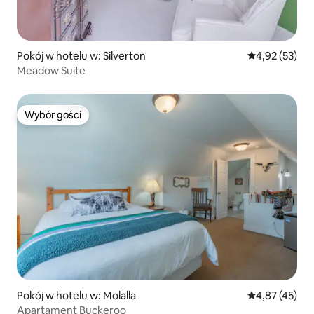
Pokój w hotelu w: Silverton
Średnia ocena:
4,92 (53)
Meadow Suite
Wybór gości
Wybór gości
Pokój w hotelu w: Molalla
Średnia ocena:
4,87 (45)
Apartament Buckeroo