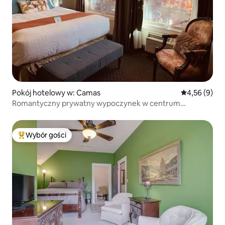
Pokój hotelowy w: Camas
Średnia ocena
4,56 (9)
Romantyczny prywatny wypoczynek w centrum
Portland/Vancouver
Wybór gości
Najpopularniejsze z kategorii Wybór gości