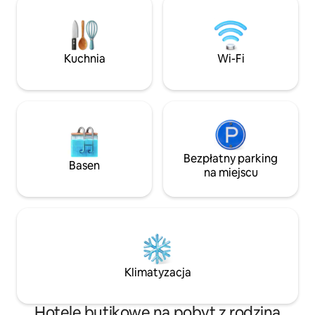
i bezpłatne szybkie Wi-Fi. Zanurz się w
mózgów lub spokoj
sztuce i wygodzie inspirowanej
elegancko urządzo
północno-zachodnim Pacyfiku. Ekspres
wygodnym łóżkie
do kawy, mini-lodówka i zamrażarka.
wyjątkowym chara
Kuchnia
Wi-Fi
Idealne dla podróżnych szukających
dzięki czemu jest i
uroku, wygody i atrakcji Eugene!
Bezpłatny parking
Basen
na miejscu
Klimatyzacja
Hotele butikowe na pobyt z rodziną