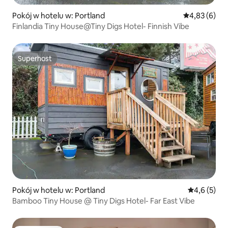
Pokój w hotelu w: Portland
Średnia ocena
4,83 (6)
Finlandia Tiny House@Tiny Digs Hotel- Finnish Vibe
Superhost
Superhost
Pokój w hotelu w: Portland
Średnia ocen
4,6 (5)
Bamboo Tiny House @ Tiny Digs Hotel- Far East Vibe