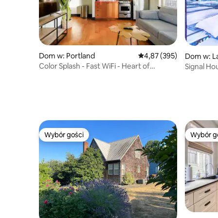
Dom w: Portland
Średnia ocena: 4,87 na 5
4,87 (395)
Dom w: L
Color Splash - Fast WiFi - Heart of
Signal Hou
Hawthorne
Wybór gości
Wybór g
Wybór gości
Wybór g