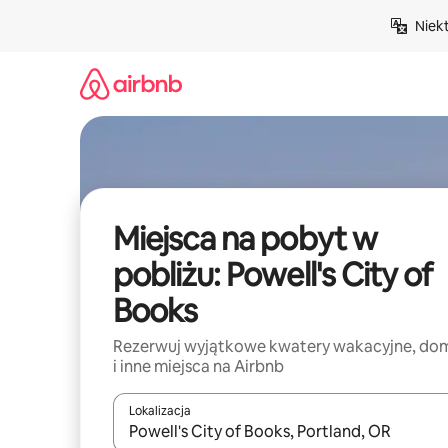
Przejdź
Niek
do
treści
Miejsca na pobyt w
pobliżu: Powell's City of
Books
Rezerwuj wyjątkowe kwatery wakacyjne, do
i inne miejsca na Airbnb
Lokalizacja
Gdy wyniki będą dostępne, możesz poruszać się p