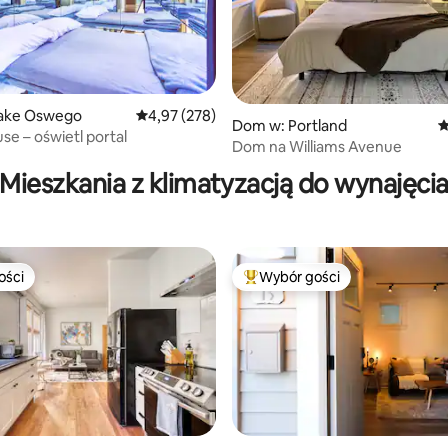
, liczba recenzji: 395
ake Oswego
Średnia ocena: 4,97 na 5, liczba recenzji: 278
4,97 (278)
Dom w: Portland
Ś
se – oświetl portal
Dom na Williams Avenue
Mieszkania z klimatyzacją do wynajęci
ości
Wybór gości
ości
Najpopularniejsze z kategorii 