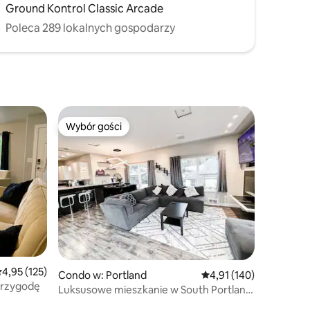
Ground Kontrol Classic Arcade
Poleca 289 lokalnych gospodarzy
Wybór gości
Wybór gości
Wybór gości
rednia ocena: 4,95 na 5, liczba recenzji: 125
4,95 (125)
Condo w: Portland
Średnia ocena: 4,91 na 5
4,91 (140)
przygodę
Luksusowe mieszkanie w South Portland
z widokiem na miasto i góry