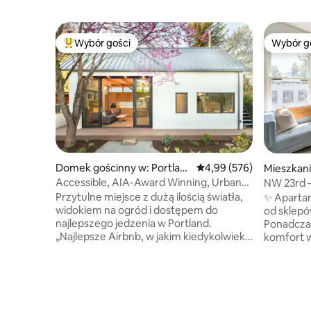
Wybór gości
Wybór g
Najpopularniejsze z kategorii Wybór gości
Wybór g
Domek gościnny w: Portlan
Średnia ocena: 4,99 na 5,
4,99 (576)
Mieszkani
d
Accessible, AIA-Award Winning, Urban
NW 23rd – 
Garden Oasis
Historycz
Przytulne miejsce z dużą ilością światła,
✨ Apartam
widokiem na ogród i dostępem do
od sklepów
najlepszego jedzenia w Portland.
Ponadcza
„Najlepsze Airbnb, w jakim kiedykolwiek
komfort w
byłem!” – komentarz częstego gościa. –
🛏️ Przyt
Nagroda American Institute of
pluszowa 
Architects dla projektanta Webstera
wyposażo
Wilsona – Ekskluzywne udogodnienia
piekarnik
i europejskie wyposażenie – Cicha,
Smart TV,