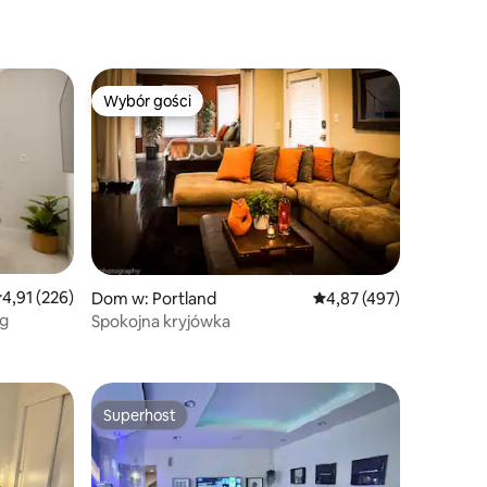
Wybór gości
Wybór gości
rednia ocena: 4,91 na 5, liczba recenzji: 226
4,91 (226)
Dom w: Portland
Średnia ocena: 4,87 na 5
4,87 (497)
ng
Spokojna kryjówka
Superhost
Superhost