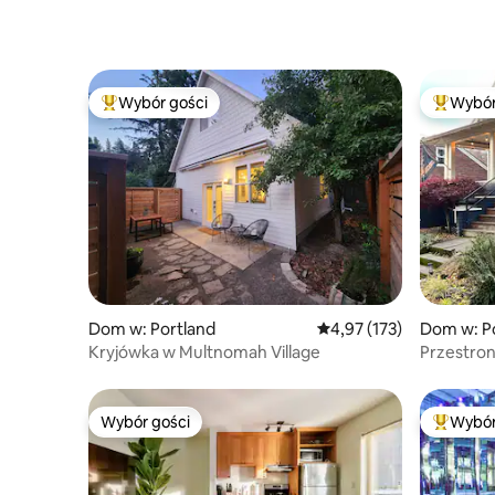
Wybór gości
Wybór
Najpopularniejsze z kategorii Wybór gości
Najpopul
Dom w: Portland
Średnia ocena: 4,97 na 5
4,97 (173)
Dom w: P
Kryjówka w Multnomah Village
Przestron
mieszkani
Wybór gości
Wybór
Wybór gości
Najpopul