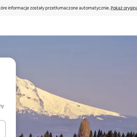
tóre informacje zostały przetłumaczone automatycznie. 
Pokaż orygina
my
o nich za pomocą klawiszy strzałek w górę i w dół lub przeglądać j