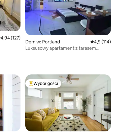
rednia ocena: 4,94 na 5, liczba recenzji: 127
4,94 (127)
Dom w: Portland
Średnia ocena: 4,9 na 
4,9 (114)
Luksusowy apartament z tarasem
a
i parkingiem w niższej cenie
Wybór gości
Wybór gości
Najpopularniejsze z kategorii Wybór gości