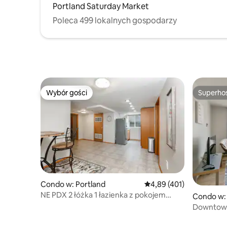
Portland Saturday Market
Poleca 499 lokalnych gospodarzy
Wybór gości
Superho
Wybór gości
Superho
Condo w: Portland
Średnia ocena: 4,89 na 5
4,89 (401)
NE PDX 2 łóżka 1 łazienka z pokojem
Condo w:
Nowo umeblowany apartamenty!
Downtown