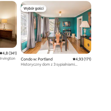
Wybór gości
Wybór gości
Średnia ocena: 4,8 na 5, liczba recenzji: 341
4,8 (341)
Irvington
Condo w: Portland
Średnia ocena: 4,93 na 5
4,93 (171)
Historyczny dom z 3 sypialniami
w Portland