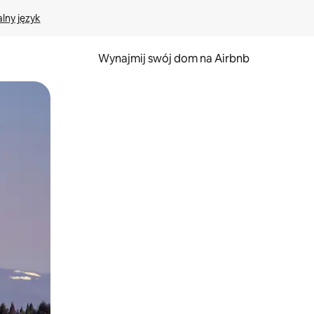
lny język
Wynajmij swój dom na Airbnb
e za pomocą gestów dotykowych lub przesuwania.