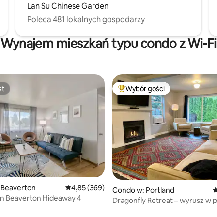
Lan Su Chinese Garden
Poleca 481 lokalnych gospodarzy
Wynajem mieszkań typu condo z Wi-Fi
st
Wybór gości
st
Najpopularniejsze z kategorii 
, liczba recenzji: 401
 Beaverton
Średnia ocena: 4,85 na 5, liczba recenzji: 369
4,85 (369)
Condo w: Portland
Ś
 Beaverton Hideaway 4
Dragonfly Retreat – wyrusz w 