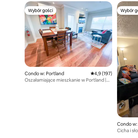
Wybór gości
Wybór g
Wybór gości
Wybór g
Condo w: Portland
Średnia ocena: 4,9 na 5
4,9 (197)
Oszałamiające mieszkanie w Portland |
Parking, rzeka i jadalnia
Condo w: 
Cicha i s