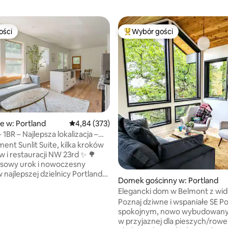
ości
Wybór gości
ości
Najpopularniejsze z kategorii 
 liczba recenzji: 576
e w: Portland
Średnia ocena: 4,84 na 5, liczba recenzji: 373
4,84 (373)
1BR – Najlepsza lokalizacja –
ne piękno
ent Sunlit Suite, kilka kroków
 i restauracji NW 23rd ✨ 🌳
sowy urok i nowoczesny
 najlepszej dzielnicy Portland
Domek gościnny w: Portland
ulne łóżko typu queen +
Elegancki dom w Belmont z wi
sofa dla dwóch osób 🍳 W pełni
drzewa i łóżkiem typu king!
Poznaj dziwne i wspaniałe SE P
na kuchnia z kuchenką,
spokojnym, nowo wybudowan
iem i kuchenką mikrofalową 🛋️
w przyjaznej dla pieszych/row
 szybkie Wi-Fi i wydzielone