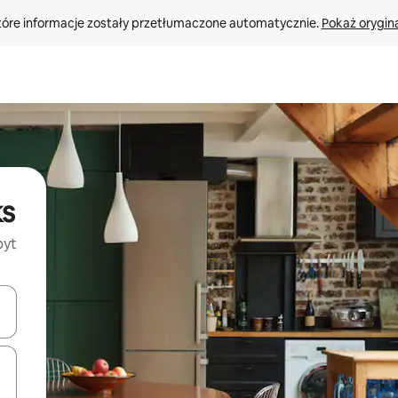
tóre informacje zostały przetłumaczone automatycznie. 
Pokaż orygina
ks
byt
o nich za pomocą klawiszy strzałek w górę i w dół lub przeglądać j