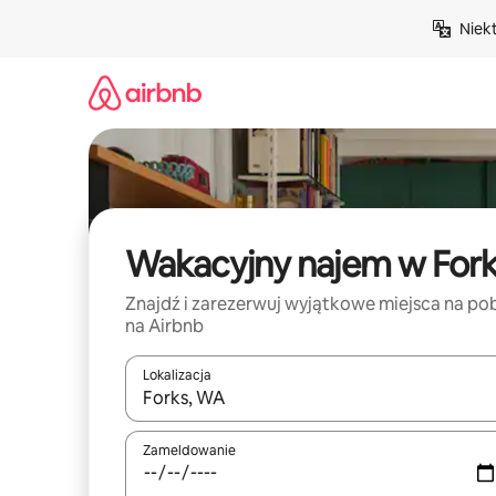
Przejdź
Niek
do
treści
Wakacyjny najem w For
Znajdź i zarezerwuj wyjątkowe miejsca na po
na Airbnb
Lokalizacja
Gdy wyniki będą dostępne, możesz poruszać się p
Zameldowanie