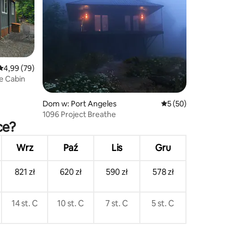
Średnia ocena: 4,99 na 5, liczba recenzji: 79
4,99 (79)
Quillayute Cabin
Dom w: Port Angeles
Średnia ocena: 5 na 
5 (50)
1096 Project Breathe
ce?
Wrz
Paź
Lis
Gru
821 zł
620 zł
590 zł
578 zł
14 st. C
10 st. C
7 st. C
5 st. C