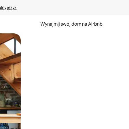
lny język
Wynajmij swój dom na Airbnb
e za pomocą gestów dotykowych lub przesuwania.