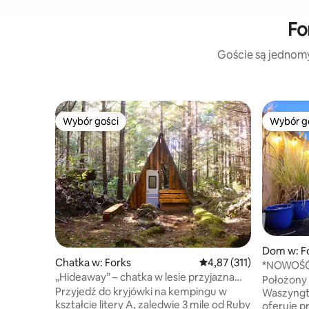
Fo
Goście są jednomyś
Wybór gości
Wybór g
Wybór gości
Wybór g
Dom w: F
Chatka w: Forks
Średnia ocena: 4,87 na 5
4,87 (311)
*NOWOŚĆ*
„Hideaway” – chatka w lesie przyjazna
Cottage~
Położony 
psom
Przyjedź do kryjówki na kempingu w
Waszyngto
kształcie litery A, zaledwie 3 mile od Ruby
oferuje p