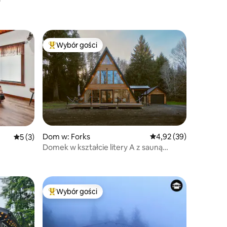
Wybór gości
Najpopularniejsze z kategorii Wybór gości
Dom w: Forks
Średnia ocena: 4,92 na 
4,92 (39)
Średnia ocena: 5 na 5, liczba recenzji: 3
5 (3)
Domek w kształcie litery A z sauną
i jacuzzi
Wybór gości
Wybór gości
Najpopularniejsze z kategorii Wybór gości