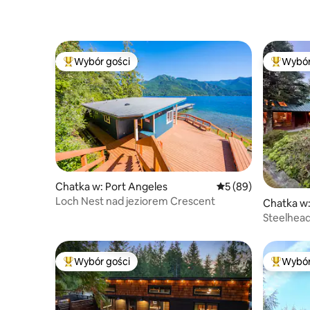
Wybór gości
Wybór
Najpopularniejsze z kategorii Wybór gości
Najpopul
Chatka w: Port Angeles
Średnia ocena: 5 na 
5 (89)
Loch Nest nad jeziorem Crescent
Chatka w:
Steelhead
wszystkie
Wybór gości
Wybór
Najpopularniejsze z kategorii Wybór gości
Najpopul