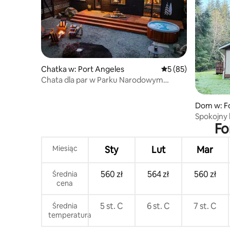
Chatka w: Port Angeles
Średnia ocena: 5 na 
5 (85)
Chata dla par w Parku Narodowym
Olympic Park – z jacuzzi i EV
Dom w: F
Spokojny 
Fo
Miesiąc
Sty
Lut
Mar
560 zł
564 zł
560 zł
Średnia
cena
5 st. C
6 st. C
7 st. C
Średnia
temperatura