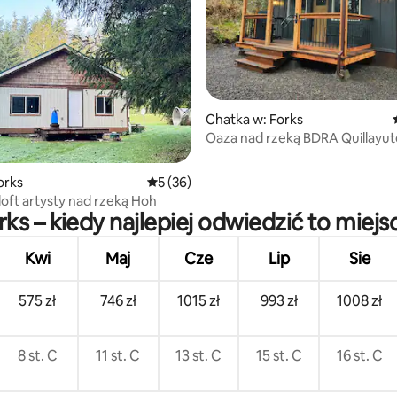
5, liczba recenzji: 85
Chatka w: Forks
Oaza nad rzeką BDRA 
orks
Średnia ocena: 5 na 5, liczba recenzji: 36
5 (36)
loft artysty nad rzeką Hoh
rks – kiedy najlepiej odwiedzić to miejs
Kwi
Maj
Cze
Lip
Sie
575 zł
746 zł
1015 zł
993 zł
1008 zł
8 st. C
11 st. C
13 st. C
15 st. C
16 st. C