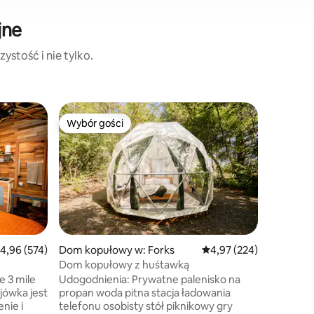
jne
ystość i nie tylko.
Mały dom
Wybór gości
Wybór g
Wybór gości
Wybór gości
Wybór g
s
Mała chat
Narodow
PRZYGOD
Morrow –
brzegiem 
tego, czy
pływać ł
nartach,
źródłach
wtulić si
rednia ocena: 4,96 na 5, liczba recenzji: 574
4,96 (574)
Dom kopułowy w: Forks
Średnia ocena: 4,97 na 5
4,97 (224)
jelenie, 
Dom kopułowy z huśtawką
spełni Tw
e 3 mile
Udogodnienia: Prywatne palenisko na
mglistą g
yjówka jest
propan woda pitna stacja ładowania
przy ogni
nie i
telefonu osobisty stół piknikowy gry
natury. ** Kliknij ♡ w prawym górnym