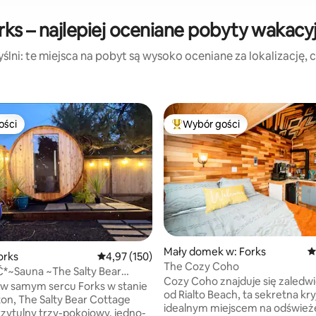
rks – najlepiej oceniane pobyty wakacy
lni: te miejsca na pobyt są wysoko oceniane za lokalizację, cz
ości
Wybór gości
ości
Najpopularniejsze z kategorii 
Mały domek w: Forks
Ś
orks
Średnia ocena: 4,97 na 5, liczba recenzji: 150
4,97 (150)
The Cozy Coho
, liczba recenzji: 311
~Sauna ~The Salty Bear
Cozy Coho znajduje się zaledwi
w samym sercu Forks w stanie
od Rialto Beach, ta sekretna kr
n, The Salty Bear Cottage
idealnym miejscem na odświeże
rzytulny trzy-pokojowy, jedno-