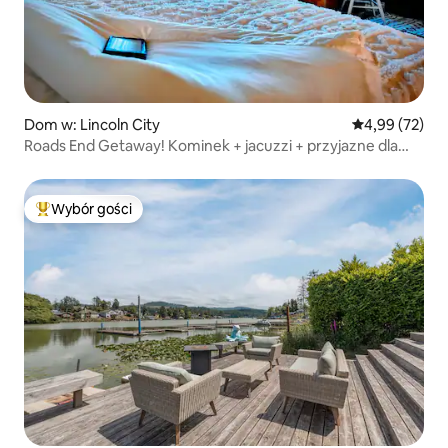
Dom w: Lincoln City
Średnia ocena:
4,99 (72)
Roads End Getaway! Kominek + jacuzzi + przyjazne dla
psów!
Wybór gości
Najpopularniejsze z kategorii Wybór gości