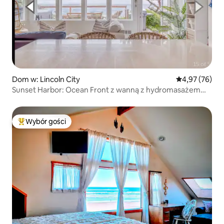
Dom w: Lincoln City
Średnia ocena:
4,97 (76)
Sunset Harbor: Ocean Front z wanną z hydromasażem
Przyjazny dla szczeniąt
Wybór gości
Najpopularniejsze z kategorii Wybór gości