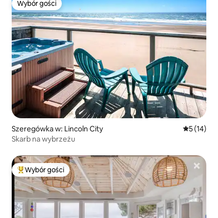
Wybór gości
Wybór gości
Szeregówka w: Lincoln City
Średnia oce
5 (14)
Skarb na wybrzeżu
Wybór gości
Najpopularniejsze z kategorii Wybór gości