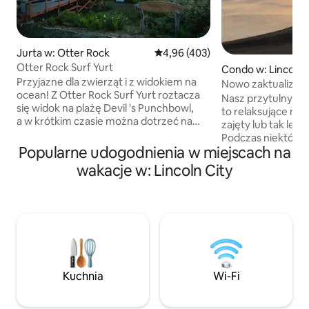
Jurta w: Otter Rock
Średnia ocena: 4,96 na 5, liczba 
4,96 (403)
Otter Rock Surf Yurt
Condo w: Lincoln 
Przyjazne dla zwierząt i z widokiem na
Nowo zaktualizowa
ocean! Z Otter Rock Surf Yurt roztacza
Nasz przytulny a
się widok na plażę Devil 's Punchbowl,
to relaksujące mie
a w krótkim czasie można dotrzeć na
zajęty lub tak leni
plażę Beverly, do restauracji Mo' s West
Podczas niektóryc
Chowder & Seafood, winnicy Flying
Popularne udogodnienia w miejscach na
siedzimy, relaksuj
Dutchman, sklepu surfingowego Pura
widoki. Innym raz
wakacje w: Lincoln City
Vida oraz kawiarni Cliffside Coffee &
długie spacery, r
Sweets. Jurta jest wyposażona w pełną
którzy łowią małże
kuchnię, łazienkę i prysznic, gazową
brzegu. Nasze ulu
kuchenkę, WiFi/TV, grill i prysznic na
koktajle i rozrywk
zewnątrz. BYOB – weź ze sobą własną
zaledwie 3 minuty
pościel, z dwoma futonami i
The Snug Harbor. 
ponadwymiarowymi podkładkami Paco
spodoba Ci się ten
(twarde), zalecamy zabranie
samo jak nam!!! ***Należy pamiętać, że
Kuchnia
Wi-Fi
dodatkowych koców do wyściełania i na
nasze mieszkanie z
chłodne noce na wybrzeżu.
piętrze i nie ma wi