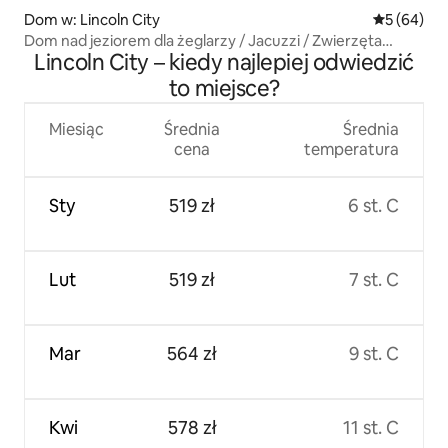
Dom w: Lincoln City
Średnia oce
5 (64)
Dom nad jeziorem dla żeglarzy / Jacuzzi / Zwierzęta
Lincoln City – kiedy najlepiej odwiedzić
akceptowane
to miejsce?
Miesiąc
Średnia
Średnia
cena
temperatura
Sty
519 zł
6 st. C
Lut
519 zł
7 st. C
Mar
564 zł
9 st. C
Kwi
578 zł
11 st. C