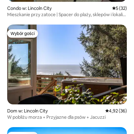
Condo w: Lincoln City
Średnia oce
5 (32)
Mieszkanie przy zatoce | Spacer do plaży, sklepów i lokali
gastronomicznych
Wybór gości
Wybór gości
Dom w: Lincoln City
Średnia ocena:
4,92 (36)
W pobliżu morza + Przyjazne dla psów + Jacuzzi