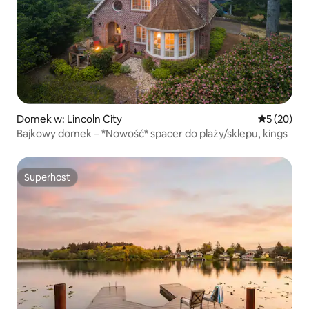
Domek w: Lincoln City
Średnia oce
5 (20)
Bajkowy domek – *Nowość* spacer do plaży/sklepu, kings
Superhost
Superhost