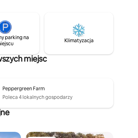
przyjaznych alpak. To idealna baza
Jest to
wypadowa do relaksu lub zwiedzania.
sz
Dzięki internetowi i klimatyzacji jest
śli masz
również idealny do pracy zdalnej. Odkryj
y, może to
winiarnie, wybierz się na wędrówkę po
malowniczej przyrodzie, zrelaksuj się
ny parking na
w komforcie i zaledwie kilka minut jazdy
Klimatyzacja
iejscu
od tętniących życiem atrakcji i miejsc
kulturalnych Bendigo
wszych miejsc
Peppergreen Farm
Poleca 4 lokalnych gospodarzy
jne