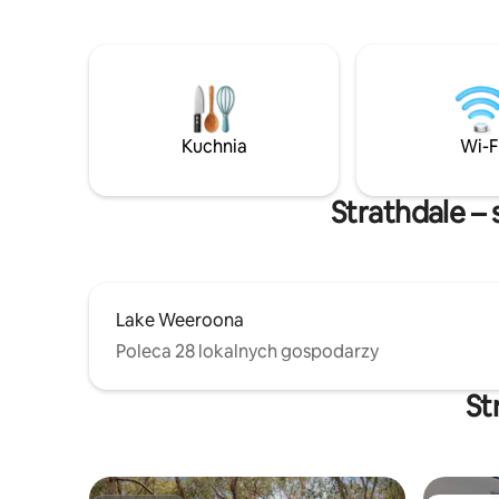
W okolicy 
stronie drogi, otwartej od 6 rano 7 dni w
spacerowe
tygodniu. Lub odwiedź hotel Tysons
Kenningto
Reef, który znajduje się tylko 2 drzwi
lokalnych
dalej, aby znaleźć przyjazny lokalny pub,
foodów i 
który ma niesamowite posiłki i miły,
specjalis
swobodny ogródek piwny.
Kuchnia
Wi-F
Strathdale –
Lake Weeroona
Poleca 28 lokalnych gospodarzy
St