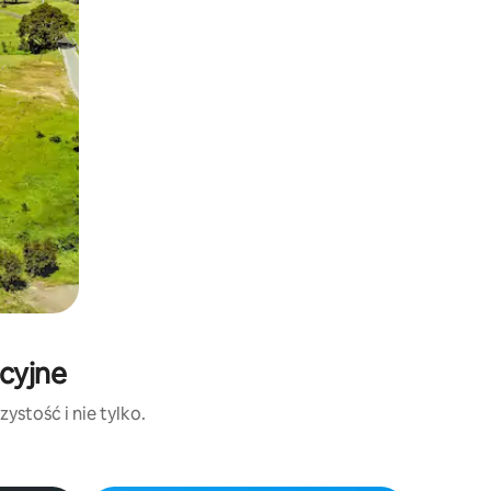
acyjne
ystość i nie tylko.