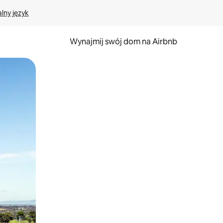
lny język
Wynajmij swój dom na Airbnb
e za pomocą gestów dotykowych lub przesuwania.