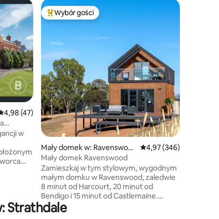
Mieszkan
Wybór gości
Superho
Wybór gości
Najpopularniejsze z kategorii Wybór gości
Superho
Luksusow
Signature
Przeżyj 
dzielnicy
zaprojek
sobie ur
komfortem
designer
pomieszcz
w lofcie,
meblami 
Średnia ocena: 4,98 na 5, liczba recenzji: 47
4,98 (47)
otoczeniu
Bendigo 
na
lokalnych
ancji w
Idealne d
Mały domek w: Ravenswoo
Średnia ocena: 4,97 na 5
4,97 (346)
podróżuj
położonym
d
Mały domek Ravenswood
pobyty.
dworca
Zamieszkaj w tym stylowym, wygodnym
o i wielu
małym domku w Ravenswood, zaledwie
8 minut od Harcourt, 20 minut od
ojektowane
Bendigo i 15 minut od Castlemaine.
k
: Strathdale
Otoczony spokojnym buszem
i pagórkami, jest domem dla 14 uroczych,
em