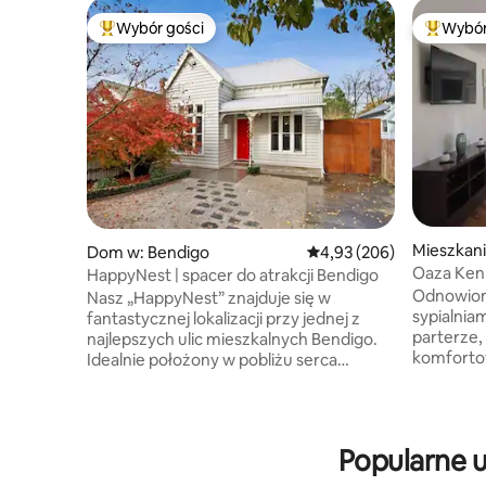
Wybór gości
Wybór
Najpopularniejsze z kategorii Wybór gości
Najpopul
Mieszkani
Dom w: Bendigo
Średnia ocena: 4,93 na 5,
4,93 (206)
Oaza Ken
HappyNest | spacer do atrakcji Bendigo
Odnowione
Nasz „HappyNest” znajduje się w
sypialniam
fantastycznej lokalizacji przy jednej z
parterze,
najlepszych ulic mieszkalnych Bendigo.
komfortow
Idealnie położony w pobliżu serca
wszystki
Bendigo CBD, w odległości spaceru od
Dostęp pr
najlepszych kawiarni, barów, restauracji,
strony z p
centrum tenisowego i szpitali. Delektuj
parkingowego. Nasz dom 
się brunchem, lunchem lub jedzeniem na
Popularne u
spokojnej
wynos w nowo odnowionej kawiarni Fox
zaledwie 
and Giraffe, bezpośrednio po drugiej