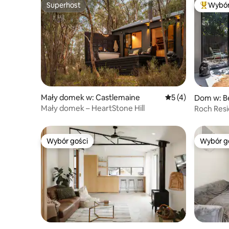
Superhost
Wybór
Superhost
Najpopul
Mały domek w: Castlemaine
Średnia ocena: 5 na
5 (4)
Dom w: B
Mały domek – HeartStone Hill
Roch Resi
Przyjazne
Wybór gości
Wybór g
Wybór gości
Wybór g