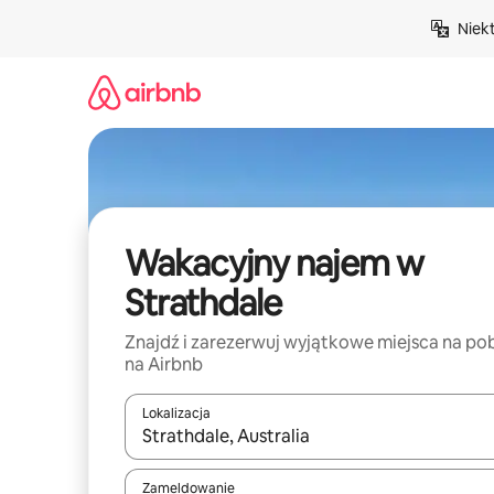
Przejdź
Niek
do
treści
Wakacyjny najem w
Strathdale
Znajdź i zarezerwuj wyjątkowe miejsca na po
na Airbnb
Lokalizacja
Gdy wyniki będą dostępne, możesz poruszać się p
Zameldowanie