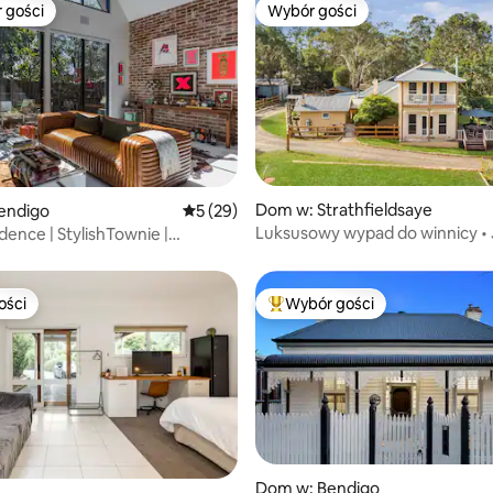
 gości
Wybór gości
arniejsze z kategorii Wybór gości
Wybór gości
 5, liczba recenzji: 4
Dom w: Strathfieldsaye
endigo
Średnia ocena: 5 na 5, liczba recenzji: 29
5 (29)
Luksusowy wypad do winnicy • 
dence | StylishTownie |
Palenisko
 dla psów
ości
Wybór gości
ości
Najpopularniejsze z kategorii 
Dom w: Bendigo