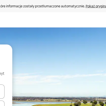
tóre informacje zostały przetłumaczone automatycznie. 
Pokaż orygina
byt
o nich za pomocą klawiszy strzałek w górę i w dół lub przeglądać j