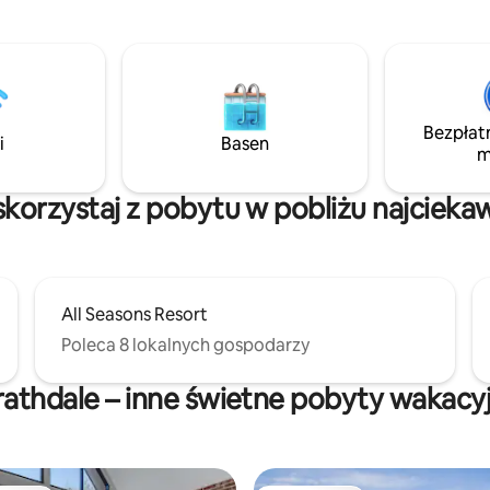
znajdują się piękne trasy
przejeżdża obok niego pociąg. 
 wokół pobliskiego zbiornika
bardzo wygodne, jeśli korzysta
n. Spokojna okolica w pobliżu
z transportu publicznego, ale je
 supermarketów, hotelu, fast
lekki sen lub potrzebujesz cisz
innych sklepów
nie być najlepsze rozwiązanie.
tycznych (5 minut spacerem).
Bezpłat
i
Basen
m
 skorzystaj z pobytu w pobliżu najcieka
All Seasons Resort
Poleca 8 lokalnych gospodarzy
rathdale – inne świetne pobyty wakacy