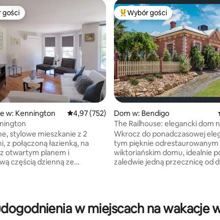
 gości
Wybór gości
arniejsze z kategorii Wybór gości
Najpopularniejsze z kategorii 
e w: Kennington
Średnia ocena: 4,97 na 5, liczba recenzji: 752
4,97 (752)
Dom w: Bendigo
 liczba recenzji: 206
nington
The Railhouse: elegancki dom 
obrzeżach miasta
, stylowe mieszkanie z 2
Wkrocz do ponadczasowej eleg
i, z połączoną łazienką, na
tym pięknie odrestaurowanym
 z otwartym planem i
wiktoriańskim domu, idealnie 
ą częścią dzienną ze
zaledwie jedną przecznicę od 
mi dostępnymi udogodnieniami.
kolejowego, centrum handloweg
zez prywatne wejście, z prawej
lokalnych restauracji. Ten dom z jedną
rzodu i z miejsca
sypialnią oferuje pięknie zapr
znajduje się w
wnętrze łączące klasyczny uro
dogodnienia w miejscach na wakacje w
 dzielnicy mieszkaniowej,
z nowoczesnymi akcentami. Ma
5 minut jazdy od Bendigo CBD.
charakter, jest wygodny i czas