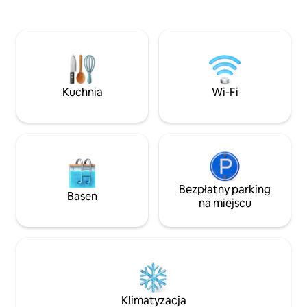
dziką przyrodą miejsce łączy rustykalny
mógł podziwiać m
urok z przemyślanymi udogodnieniami,
słońca i zmieniając
które pozwalają cieszyć się spokojnymi
wieczorem, gdy ci
porankami, wieczorami w jacuzzi
ziemię. Nasz mały domek oferuje
i niezapomnianymi nocami pod
spokojniejsze temp
gwiazdami. Miejsce, w którym można
energią słoneczną
odetchnąć, rozgrzać się i podziwiać
potrzebujesz, aby
Kuchnia
Wi-Fi
jeden z najbardziej niezwykłych
niezapomniany – 
widoków w regionie.
świeżym powietrzu
możesz kąpać się
Bezpłatny parking
Basen
na miejscu
Klimatyzacja