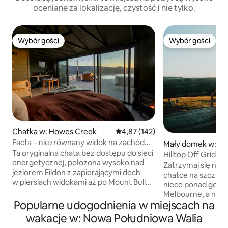
oceniane za lokalizację, czystość i nie tylko.
Wybór gości
Wybór gości
Wybór gości
Wybór gości
Chatka w: Howes Creek
Średnia ocena: 4,87 na 5, liczba 
4,87 (142)
Facta – niezrównany widok na zachód
Mały domek w: Re
słońca • wanna z hydromasażem
Ta oryginalna chata bez dostępu do sieci
k
Hilltop Off Grid T
energetycznej, położona wysoko nad
Bath
Zatrzymaj się nad
jeziorem Eildon z zapierającymi dech
chatce na szczycie wzg
w piersiach widokami aż po Mount Buller,
nieco ponad godzi
to idealne zimowe miejsce na
Melbourne, a nas
wypoczynek dla osób pragnących
Popularne udogodnienia w miejscach na
położony jest na 
prywatności, wyjątkowej atmosfery
posiadłości z wido
wakacje w: Nowa Południowa Walia
i prawdziwej więzi z naturą. Otoczone
na szczycie stro