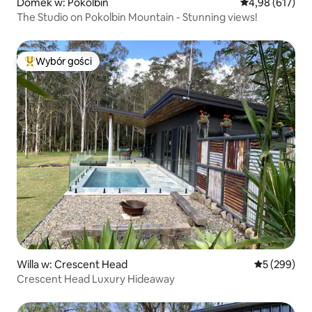
Domek w: Pokolbin
Średnia ocena: 
4,98 (617)
The Studio on Pokolbin Mountain - Stunning views!
Wybór gości
Najpopularniejsze z kategorii Wybór gości
Willa w: Crescent Head
Średnia ocen
5 (299)
Crescent Head Luxury Hideaway