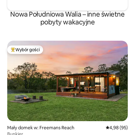
Nowa Południowa Walia – inne świetne
pobyty wakacyjne
Wybór gości
Najpopularniejsze z kategorii Wybór gości
Mały domek w: Freemans Reach
Średnia ocena:
4,98 (95)
Bunkier