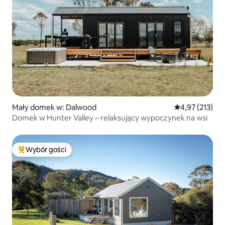
Mały domek w: Dalwood
Średnia ocena: 
4,97 (213)
Domek w Hunter Valley – relaksujący wypoczynek na wsi
Wybór gości
Najpopularniejsze z kategorii Wybór gości