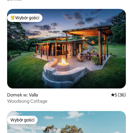
Wybór gości
Najpopularniejsze z kategorii Wybór gości
Domek w: Valla
Średnia oce
5 (36)
Woodsong Cottage
Wybór gości
Wybór gości