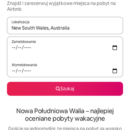
Znajdź i zarezerwuj wyjątkowe miejsca na pobyt na
Airbnb
Lokalizacja
Gdy wyniki będą dostępne, możesz poruszać się po nich za pom
Zameldowanie
Wymeldowanie
Szukaj
Nowa Południowa Walia – najlepiej
oceniane pobyty wakacyjne
Goście są jednomyślni: te miejsca na pobyt są wysoko