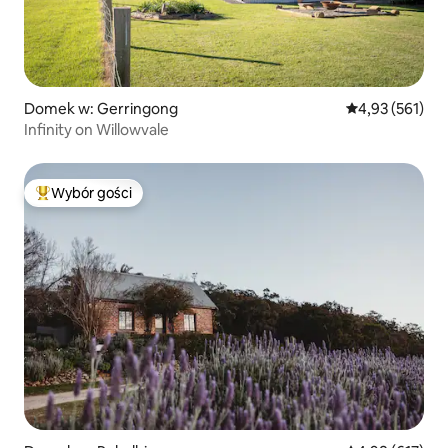
Domek w: Gerringong
Średnia ocena: 
4,93 (561)
Infinity on Willowvale
Wybór gości
Najpopularniejsze z kategorii Wybór gości