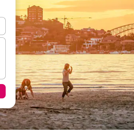
o nich za pomocą klawiszy strzałek w górę i w dół lub przeglądać j