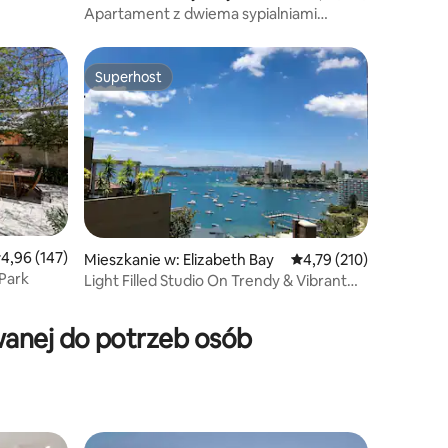
Apartament z dwiema sypialniami
i widokiem na port CBD
Superhost
Superhost
rednia ocena: 4,96 na 5, liczba recenzji: 147
4,96 (147)
Mieszkanie w: Elizabeth Bay
Średnia ocena: 4,79 na 5
4,79 (210)
 Park
Light Filled Studio On Trendy & Vibrant
Macleay St
wanej do potrzeb osób