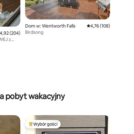
Dom w: Wentworth Falls
Średnia ocena: 4,76 na 5
4,76 (108)
Birdsong
rednia ocena: 4,92 na 5, liczba recenzji: 204
4,92 (204)
WEJ z
na pobyt wakacyjny
Wybór gości
Wybór gości
Najpopularniejsze z kategorii Wybór gości