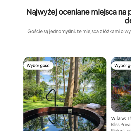
Najwyżej oceniane miejsca na
d
Goście są jednomyślni: te miejsca z łóżkami o 
Wybór gości
Wybór g
Wybór gości
Wybór g
Willa w: 
Bliss Priv
Hinterlan
Piękna, p