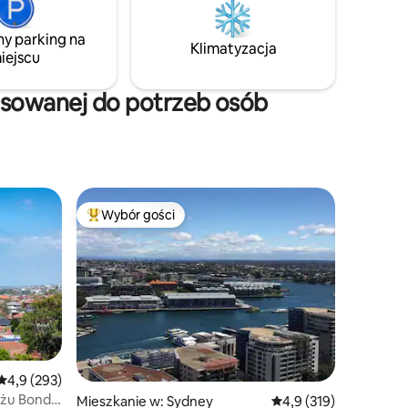
zy szukają
ferujące
ny parking na
Klimatyzacja
iejscu
y.
osowanej do potrzeb osób
Wybór gości
Najpopularniejsze z kategorii Wybór gości
Średnia ocena: 4,9 na 5, liczba recenzji: 293
4,9 (293)
iżu Bondi
Mieszkanie w: Sydney
Średnia ocena: 4,9 na 5
4,9 (319)