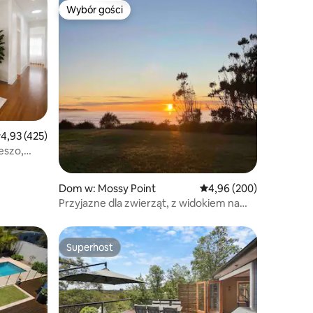
Wybór gości
Wybór gości
rednia ocena: 4,93 na 5, liczba recenzji: 425
4,93 (425)
eszo,
Dom w: Mossy Point
Średnia ocena: 4,96 na 5
4,96 (200)
Przyjazne dla zwierząt, z widokiem na
ocean i możliwością obserwacji
wielorybów
Superhost
Superhost