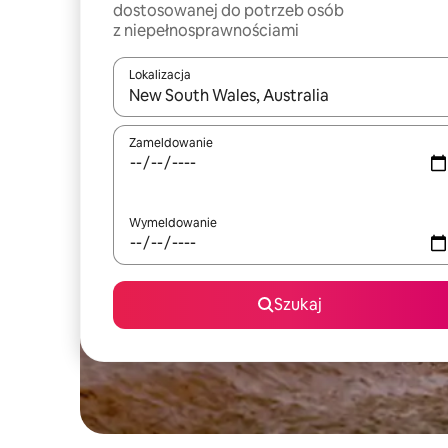
dostosowanej do potrzeb osób
z niepełnosprawnościami
Lokalizacja
Gdy wyniki będą dostępne, możesz poruszać się p
Zameldowanie
Wymeldowanie
Szukaj