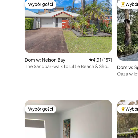
Wybór gości
Wybór
Wybór gości
Najpopul
Dom w: Nelson Bay
Średnia ocena: 4,91 na 5
4,91 (157)
The Sandbar-walk to Little Beach & Shoal
Dom w: S
Bay Beach
Oaza w l
spacery, 
Wybór gości
Wybór
Wybór gości
Najpopul