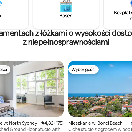
i podróżujących samotnie, któr
regenerującego wypoczynku, o
Bezpłat
i
Basen
idealną równowagę między
m
prywatnością a magią Byron Ba
tamentach z łóżkami o wysokości dost
z niepełnosprawnościami
ości
Wybór gości
ości
Wybór gości
 liczba recenzji: 206
e w: North Sydney
Średnia ocena: 4,82 na 5, liczba recenzji: 175
4,82 (175)
Mieszkanie w: Bondi Beach
hed Ground Floor Studio with
Ciche studio z ogrodem w pobl