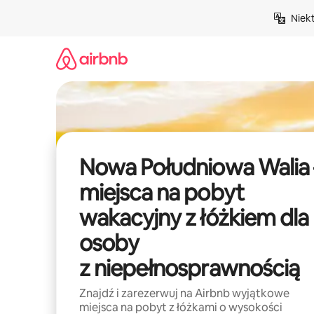
Przejdź
Niek
do
treści
Nowa Południowa Walia 
miejsca na pobyt
wakacyjny z łóżkiem dla
osoby
z niepełnosprawnością
Znajdź i zarezerwuj na Airbnb wyjątkowe
miejsca na pobyt z łóżkami o wysokości