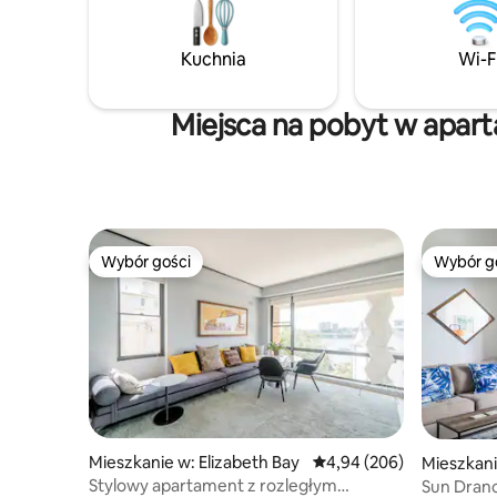
Kuchnia
Wi-F
Miejsca na pobyt w apar
Wybór gości
Wybór g
Wybór gości
Wybór g
Mieszkanie w: Elizabeth Bay
Średnia ocena: 4,94 na 5,
4,94 (206)
Mieszkani
Stylowy apartament z rozległym
Sun Dranc