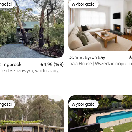
 gości
Wybór gości
arniejsze z kategorii Wybór gości
Wybór gości
, liczba recenzji: 157
Dom w: Byron Bay
Ś
Inala House | Wszędzie dojdź pi
pringbrook
Średnia ocena: 4,99 na 5, liczba recenzji: 198
4,99 (198)
całkowicie się zrelaksuj
esie deszczowym, wodospady,
ogniska, widoki
 gości
Wybór gości
arniejsze z kategorii Wybór gości
Wybór gości