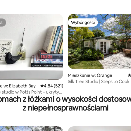
Beach
st
Wybór gości
st
Wybór gości
Mieszkanie w: Orange
Ś
Silk Tree Studio | Steps to Cook
, liczba recenzji: 261
e w: Elizabeth Bay
Średnia ocena: 4,84 na 5, liczba recenzji: 521
4,84 (521)
studio w Potts Point – ukryty
omach z łóżkami o wysokości dostoso
 Sydney
z niepełnosprawnościami