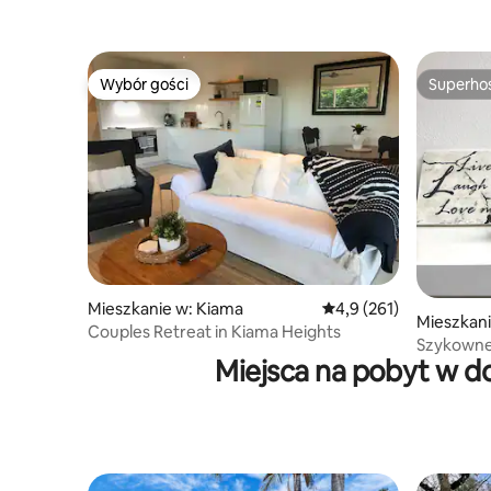
widokiem na Elizabeth Bay i Harbour
Patio
Wybór gości
Superho
Wybór gości
Superho
Mieszkanie w: Kiama
Średnia ocena: 4,9 na 5
4,9 (261)
Mieszkani
Couples Retreat in Kiama Heights
Szykowne 
Miejsca na pobyt w d
klejnot w