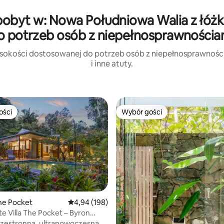
 pobyt w: Nowa Południowa Walia z łóż
o potrzeb osób z niepełnosprawnościa
wysokości dostosowanej do potrzeb osób z niepełnosprawności
i inne atuty.
ości
Wybór gości
ości
Wybór gości
The Pocket
Średnia ocena: 4,94 na 5, liczba recenzji: 198
4,94 (198)
ate Villa The Pocket – Byron
d
rzestronna, ultranowoczesna