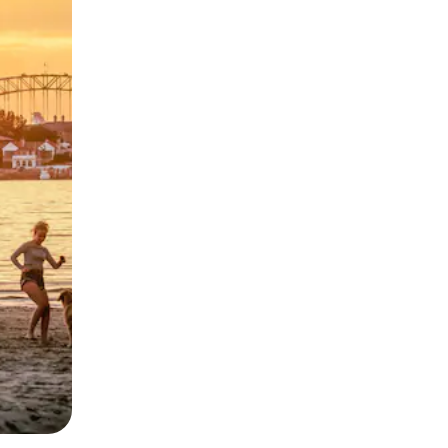
e za pomocą gestów dotykowych lub przesuwania.