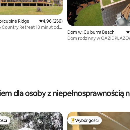
orcupine Ridge
Średnia ocena: 4,96 na 5, liczba recenzji: 256
4,96 (256)
 Country Retreat 10 minut od
Dom w: Culburra Beach
Ś
rd
Dom rodzinny w OAZIE PLAŻO
basenem na plaży
 liczba recenzji: 382
żkiem dla osoby z niepełnosprawnością 
ości
Wybór gości
ości
Najpopularniejsze z kategorii 