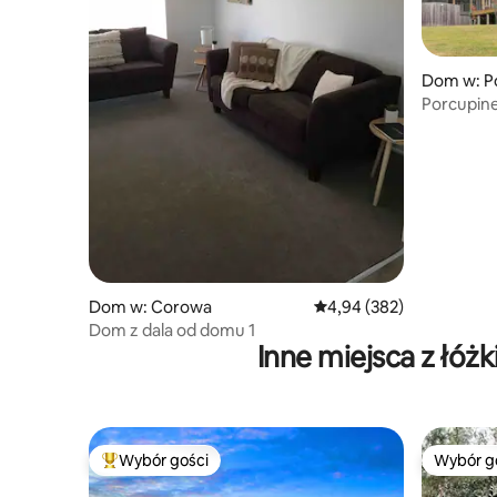
Dom w: P
Porcupine
Daylesfo
Dom w: Corowa
Średnia ocena: 4,94 na 5,
4,94 (382)
Dom z dala od domu 1
Inne miejsca z łó
Wybór gości
Wybór g
Najpopularniejsze z kategorii Wybór gości
Wybór g