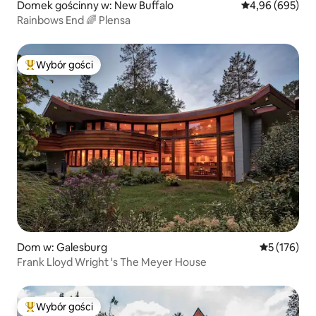
Domek gościnny w: New Buffalo
Średnia ocena: 4
4,96 (695)
Rainbows End 🌈 Plensa
Wybór gości
Najpopularniejsze z kategorii Wybór gości
Dom w: Galesburg
Średnia ocen
5 (176)
Frank Lloyd Wright 's The Meyer House
Wybór gości
Najpopularniejsze z kategorii Wybór gości