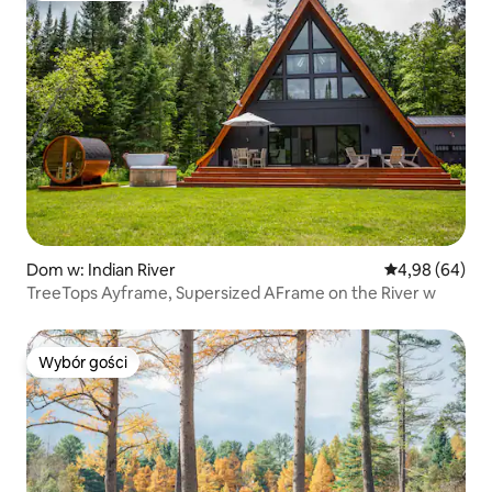
Dom w: Indian River
Średnia ocena:
4,98 (64)
TreeTops Ayframe, Supersized AFrame on the River w
Wybór gości
Wybór gości