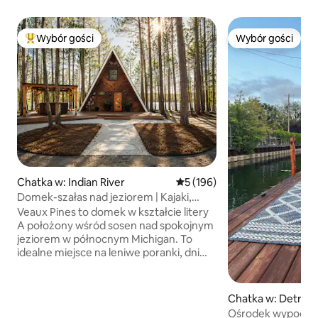
Wybór gości
Wybór gości
Najpopularniejsze z kategorii Wybór gości
Wybór gości
Chatka w: Indian River
Średnia ocena: 5 na 5, liczba 
5 (196)
Domek-szałas nad jeziorem | Kajaki,
palenisko i jacuzzi
Veaux Pines to domek w kształcie litery
A położony wśród sosen nad spokojnym
jeziorem w północnym Michigan. To
idealne miejsce na leniwe poranki, dni
nad wodą i przytulne noce pod
gwiazdami. Spędzaj dni na pływając
kajakiem, uprawiając paddleboarding,
Chatka w: Detroit
relaksując się w zadaszonej balii z gorącą
Ośrodek wypoczyn