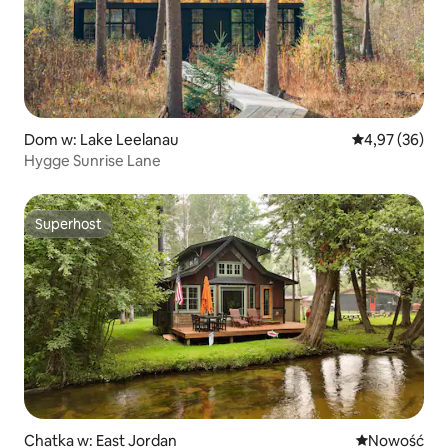
Dom w: Lake Leelanau
Średnia ocena:
4,97 (36)
Hygge Sunrise Lane
Superhost
Superhost
Chatka w: East Jordan
Nowe miejsc
Nowość