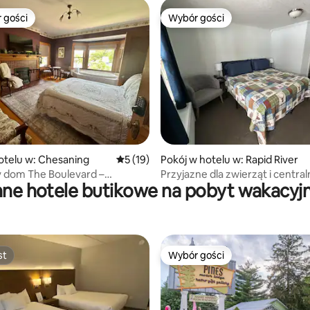
 gości
Wybór gości
arniejsze z kategorii Wybór gości
Wybór gości
 5, liczba recenzji: 8
otelu w: Chesaning
Średnia ocena: 5 na 5, liczba recenzji: 19
5 (19)
Pokój w hotelu w: Rapid River
 dom The Boulevard –
Przyjazne dla zwierząt i central
nne hotele butikowe na pobyt wakacyj
 i widok
położone
st
Wybór gości
st
Wybór gości