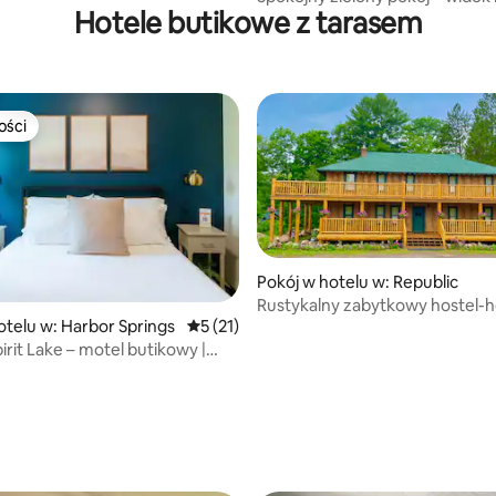
Hotele butikowe z tarasem
narodowy
ości
ości
Pokój w hotelu w: Republic
Rustykalny zabytkowy hostel-h
otelu w: Harbor Springs
Średnia ocena: 5 na 5, liczba recenzji: 21
5 (21)
rzeką. Pokój nr 12
irit Lake – motel butikowy |
nt J
5, liczba recenzji: 24