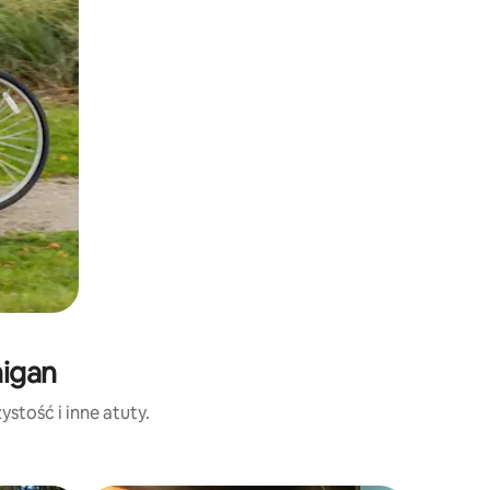
higan
stość i inne atuty.