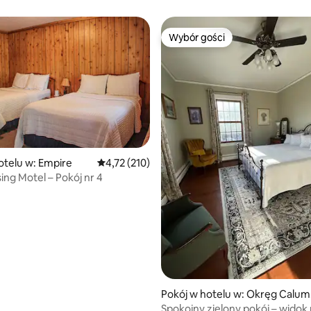
Wybór gości
Wybór gości
 5, liczba recenzji: 5
otelu w: Empire
Średnia ocena: 4,72 na 5, liczba recenzji: 210
4,72 (210)
ing Motel – Pokój nr 4
Pokój w hotelu w: Okręg Calu
t
Spokojny zielony pokój – widok