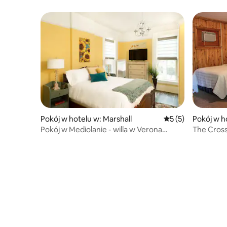
jacuzzi
Pokój w hotelu w: Marshall
Średnia ocena: 5 na
5 (5)
Pokój w h
Pokój w Mediolanie - willa w Verona
The Cross
Boutique Hotel