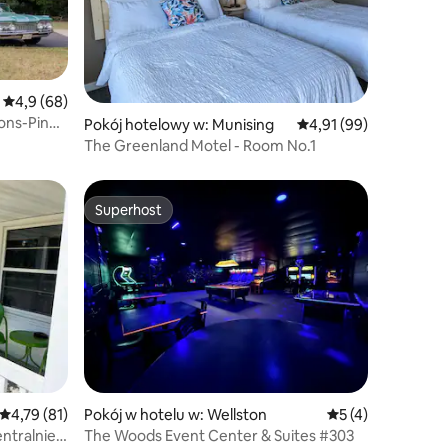
Średnia ocena: 4,9 na 5, liczba recenzji: 68
4,9 (68)
ons-Pines
Pokój hotelowy w: Munising
Średnia ocena: 4,91 na 
4,91 (99)
The Greenland Motel - Room No.1
Superhost
Superhost
Średnia ocena: 4,79 na 5, liczba recenzji: 81
4,79 (81)
Pokój w hotelu w: Wellston
Średnia ocena: 5 n
5 (4)
entralnie
The Woods Event Center & Suites #303