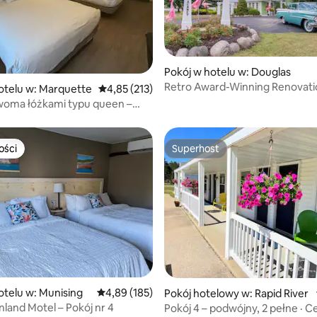
Pokój w hotelu w: Douglas
5, liczba recenzji: 26
Retro Award-Winning Renovati
otelu w: Marquette
Średnia ocena: 4,85 na 5, liczba recenzji: 213
4,85 (213)
Motor Lodge
woma łóżkami typu queen –
Stay Hotel
ości
Superhost
ości
Superhost
otelu w: Munising
Średnia ocena: 4,89 na 5, liczba recenzji: 185
4,89 (185)
5, liczba recenzji: 21
Pokój hotelowy w: Rapid River
land Motel – Pokój nr 4
Pokój 4 – podwójny, 2 pełne · C