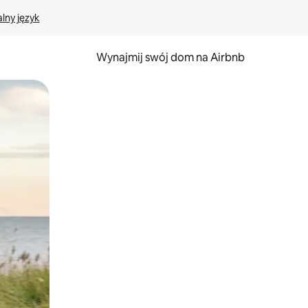
lny język
Wynajmij swój dom na Airbnb
e za pomocą gestów dotykowych lub przesuwania.