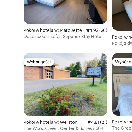
Pokój w hotelu w: Marquette
Średnia ocena: 4,92 na 
4,92 (26)
Duże łóżko z sofą - Superior Stay Hotel
Pokój w h
Pokój z d
Superior 
Wybór gości
Wybór g
Wybór gości
Wybór g
Pokój w h
Pokój w hotelu w: Wellston
Średnia ocena: 4,81 na 
4,81 (21)
The Green
The Woods Event Center & Suites #304