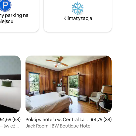
 gwaru
Speedway, Michigan State University
i Sleepy Hollow State Park.
ny parking na
Klimatyzacja
iejscu
Średnia ocena: 4,69 na 5, liczba recenzji: 58
4,69 (58)
Pokój w hotelu w: Central Lak
Średnia ocena: 4,79 na 
4,79 (38)
e
– świeżo
Jack Room | BW Boutique Hotel