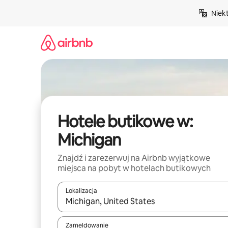
Przejdź
Niek
do
treści
Hotele butikowe w:
Michigan
Znajdź i zarezerwuj na Airbnb wyjątkowe
miejsca na pobyt w hotelach butikowych
Lokalizacja
Gdy wyniki będą dostępne, możesz poruszać się p
Zameldowanie