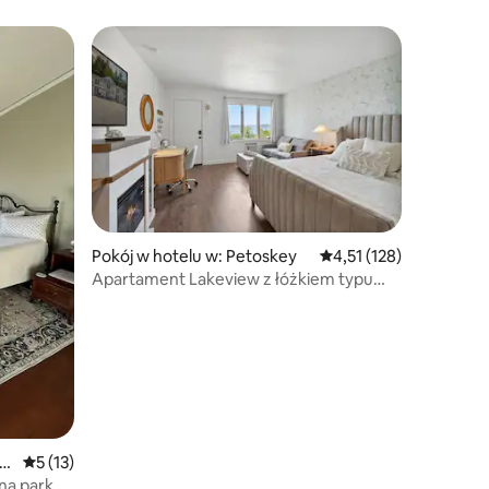
Pokój w hotelu w: Petoskey
Średnia ocena: 4,51 na 5
4,51 (128)
Apartament Lakeview z łóżkiem typu
King
me
Średnia ocena: 5 na 5, liczba recenzji: 13
5 (13)
 na park