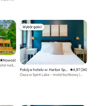
Wybór gości
Wybór gości
Nowe miejsce pobytu
Nowość
otel nad
Pokój w hotelu w: Harbor Spri
Średnia ocena: 4,97 na 
4,97 (34)
ngs
Oaza w Spirit Lake – motel butikowy |
Apartament K