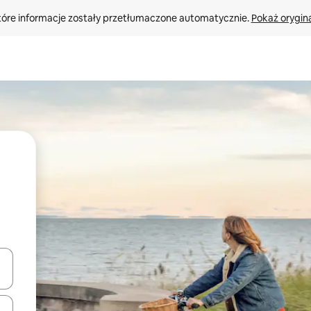
tóre informacje zostały przetłumaczone automatycznie. 
Pokaż orygina
o nich za pomocą klawiszy strzałek w górę i w dół lub przeglądać j