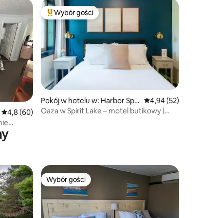
Wybór gości
Najpopularniejsze z kategorii Wybór gości
Pokój w hotelu w: Harbor Spri
Średnia ocena: 4,94 na 
4,94 (52)
ngs
Oaza w Spirit Lake – motel butikowy |
Średnia ocena: 4,8 na 5, liczba recenzji: 60
4,8 (60)
Apartament G
nie
ny
Wybór gości
Wybór gości