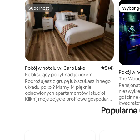
Superhost
Wybór g
Superhost
Wybór g
Pokój w hotelu w: Carp Lake
Średnia ocena: 5 na
5 (4)
Pokój w h
Relaksujący pobyt nad jeziorem
The Woods
w przytulnym studio z łóżkiem typu
Podróżujesz z grupą lub szukasz innego
Pensjonat
queen
układu pokoi? Mamy 14 pięknie
niezwykl
odnowionych apartamentów i studio!
gościnne 
Kliknij moje zdjęcie profilowe gospodarza
kwadratow
poniżej, aby przejrzeć wszystkie
Popularne 
do porusza
dostępne pokoje. Miejsca dla 2 osób · Bez
poczują s
widoku na jezioro · Opcjonalnie
tradycyj
przylegające Komfortowy pokój
Pokoje wy
z łóżkiem typu queen, przytulnym
Queen, ła
fotelem do czytania, minilodówką,
mini-lodó