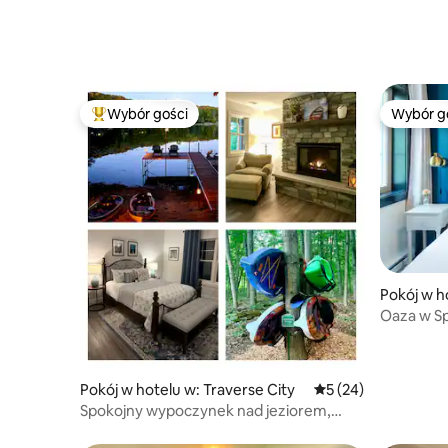
Wybór gości
Wybór g
Najpopularniejsze z kategorii Wybór gości
Wybór g
Pokój w h
Oaza w Sp
Apartame
Pokój w hotelu w: Traverse City
Średnia ocena: 5 na 
5 (24)
Spokojny wypoczynek nad jeziorem,
z kajakami! Blisko TC!