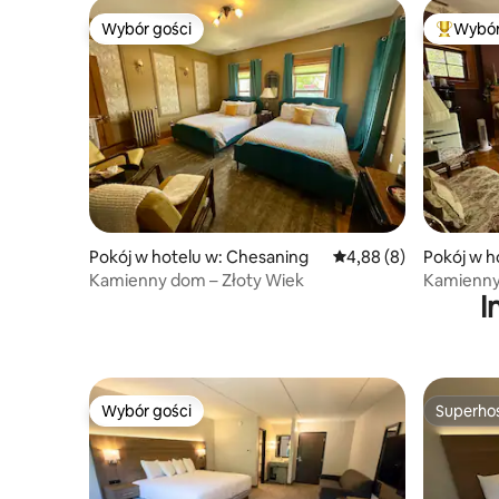
Wybór gości
Wybór
Wybór gości
Najpopul
Pokój w hotelu w: Chesaning
Średnia ocena: 4,88 na
4,88 (8)
Pokój w h
Kamienny dom – Złoty Wiek
Kamienny
I
elegancja
Wybór gości
Superho
Wybór gości
Superho