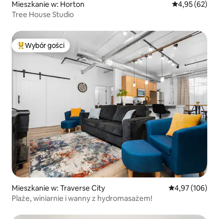
Mieszkanie w: Horton
Średnia ocena:
4,95 (62)
Tree House Studio
Wybór gości
Najpopularniejsze z kategorii Wybór gości
Mieszkanie w: Traverse City
Średnia ocena: 
4,97 (106)
Plaże, winiarnie i wanny z hydromasażem!