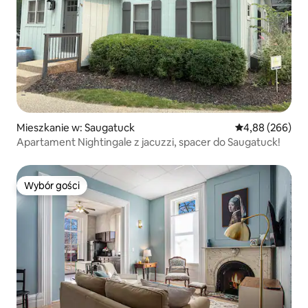
Mieszkanie w: Saugatuck
Średnia ocena: 4
4,88 (266)
Apartament Nightingale z jacuzzi, spacer do Saugatuck!
Wybór gości
Wybór gości