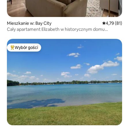
Mieszkanie w: Bay City
Średnia ocena:
4,79 (81)
Cały apartament Elizabeth w historycznym domu
McCormick
Wybór gości
Najpopularniejsze z kategorii Wybór gości