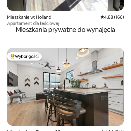
Mieszkanie w: Holland
Średnia ocena: 
4,88 (166)
Apartament dla teściowej
Mieszkania prywatne do wynajęcia
Wybór gości
Najpopularniejsze z kategorii Wybór gości