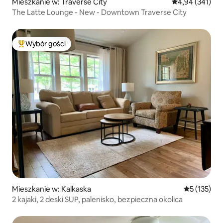
Mieszkanie w: Traverse City
Średnia ocena: 
4,94 (341)
The Latte Lounge - New - Downtown Traverse City
Wybór gości
Najpopularniejsze z kategorii Wybór gości
Mieszkanie w: Kalkaska
Średnia ocen
5 (135)
2 kajaki, 2 deski SUP, palenisko, bezpieczna okolica