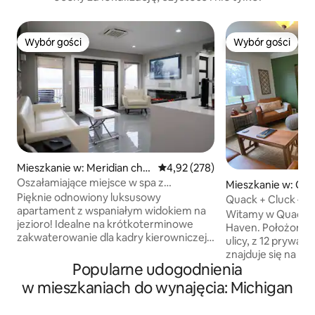
Wybór gości
Wybór gości
Wybór gości
Wybór gości
Mieszkanie w: Meridian char
Średnia ocena: 4,92 na 5, liczba 
4,92 (278)
ter Township
Oszałamiające miejsce w spa z
Mieszkanie w: Clio
panoramicznym widokiem na jezioro!
Pięknie odnowiony luksusowy
Quack + Cluck – ra
apartament z wspaniałym widokiem na
Witamy w Quack +
jezioro! Idealne na krótkoterminowe
Haven. Położony 9
zakwaterowanie dla kadry kierowniczej.
ulicy, z 12 prywat
Blaty kwarcowe, ogrzewane płytki
znajduje się na 14
podłogowe w łazience, sauna na
Popularne udogodnienia
śródlądowym. Jezi
podczerwień dla 2 osób ze
pływania, ale ofe
w mieszkaniach do wynajęcia: Michigan
zintegrowanym dźwiękiem Bluetooth,
słońca i dziką przy
wanna do kąpieli o pojemności 95
apartamentów w 