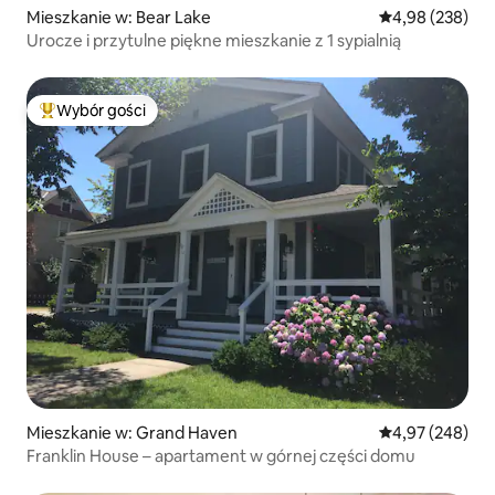
Mieszkanie w: Bear Lake
Średnia ocena: 
4,98 (238)
Urocze i przytulne piękne mieszkanie z 1 sypialnią
Wybór gości
Najpopularniejsze z kategorii Wybór gości
Mieszkanie w: Grand Haven
Średnia ocena: 
4,97 (248)
Franklin House – apartament w górnej części domu