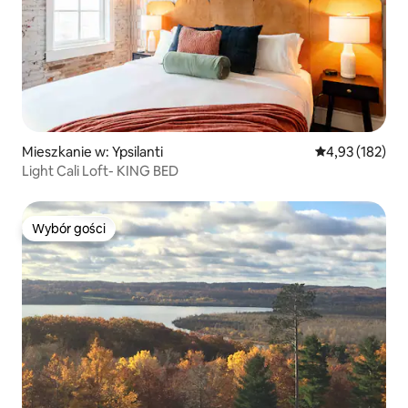
Mieszkanie w: Ypsilanti
Średnia ocena: 
4,93 (182)
Light Cali Loft- KING BED
Wybór gości
Wybór gości