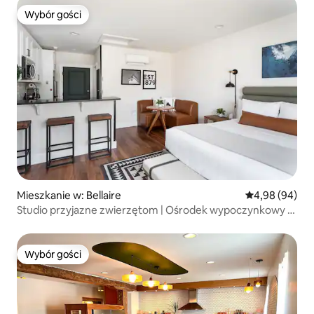
Wybór gości
Wybór gości
Mieszkanie w: Bellaire
Średnia ocena:
4,98 (94)
Studio przyjazne zwierzętom | Ośrodek wypoczynkowy |
Sauna i jacuzzi
Wybór gości
Wybór gości