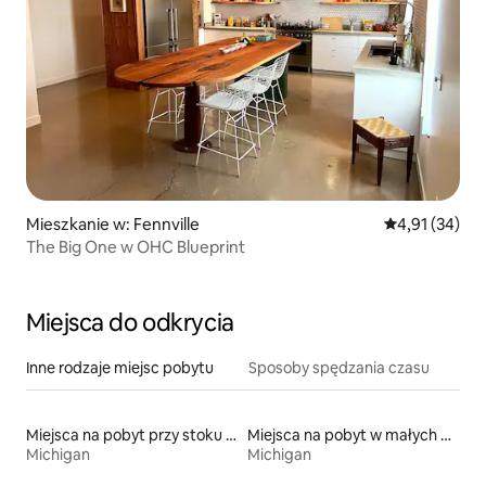
Mieszkanie w: Fennville
Średnia ocena:
4,91 (34)
The Big One w OHC Blueprint
Miejsca do odkrycia
Inne rodzaje miejsc pobytu
Sposoby spędzania czasu
Miejsca na pobyt przy stoku narciarskim
Miejsca na pobyt w małych domkach
Michigan
Michigan