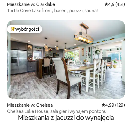
Mieszkanie w: Clarklake
Średnia ocena:
4,9 (451)
Turtle Cove Lakefront, basen, jacuzzi, sauna!
Wybór gości
Najpopularniejsze z kategorii Wybór gości
Mieszkanie w: Chelsea
Średnia ocena: 
4,99 (129)
Chelsea Lake House, sala gier i wynajem pontonu
Mieszkania z jacuzzi do wynajęcia