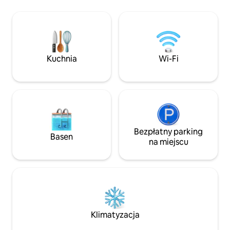
galonów, oddzielny prysznic z
Wszystkie mają pr
natryskiem do ciała, pralka/suszarka
przestrzenie mies
typu „wszystko w jednym”, lodówka z
wliczone jest rów
drzwiami francuskimi i piękne nowe
palenisko, stół n
drewniane podłogi. Po prostu najlepsza
oraz pływający dok
lokalizacja w okolicy. Nabrzeże i kilka
popołudniowe pik
Kuchnia
Wi-Fi
kroków od restauracji, barów,
może pomieścić 4 
żeglowania, szlaków przyrodniczych i
bardzo dużą sypia
wiosłowania.
pokojową.
Bezpłatny parking
Basen
na miejscu
Klimatyzacja