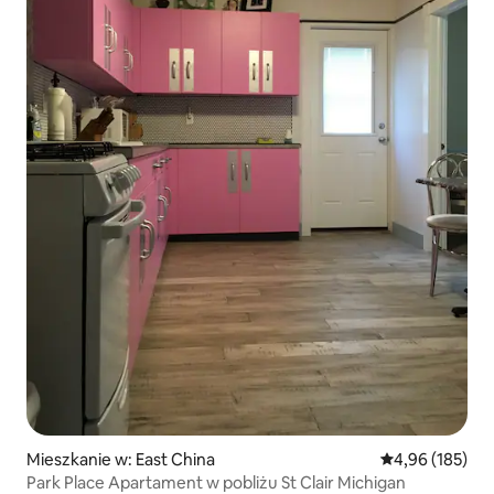
Mieszkanie w: East China
Średnia ocena: 
4,96 (185)
Park Place Apartament w pobliżu St Clair Michigan