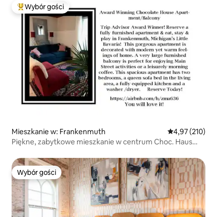
Wybór gości
Najpopularniejsze z kategorii Wybór gości
Mieszkanie w: Frankenmuth
Średnia ocena: 
4,97 (210)
Piękne, zabytkowe mieszkanie w centrum Choc. Haus
Apt – 15% zniżki!
Wybór gości
Wybór gości