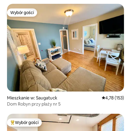
Wybór gości
Wybór gości
Mieszkanie w: Saugatuck
Średnia ocena: 
4,78 (153)
Dom Robyn przy plaży nr 5
Wybór gości
Najpopularniejsze z kategorii Wybór gości