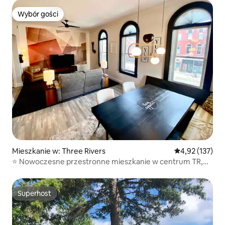
Wybór gości
Wybór gości
Mieszkanie w: Three Rivers
Średnia ocena: 
4,92 (137)
⭐️ Nowoczesne przestronne mieszkanie w centrum TR,
nocleg dla 6 osób
Superhost
Superhost