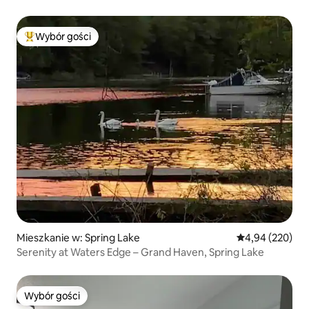
Wybór gości
Najpopularniejsze z kategorii Wybór gości
Mieszkanie w: Spring Lake
Średnia ocena: 
4,94 (220)
Serenity at Waters Edge – Grand Haven, Spring Lake
Wybór gości
Wybór gości