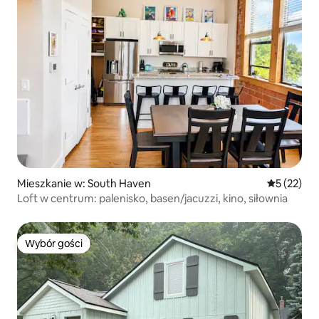
Mieszkanie w: South Haven
Średnia oce
5 (22)
Loft w centrum: palenisko, basen/jacuzzi, kino, siłownia
Wybór gości
Wybór gości