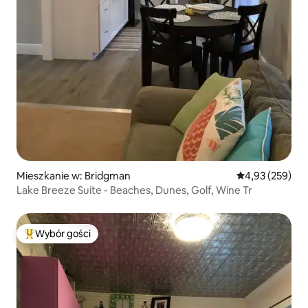
Mieszkanie w: Bridgman
Średnia ocena: 
4,93 (259)
Lake Breeze Suite - Beaches, Dunes, Golf, Wine Tr
Wybór gości
Najpopularniejsze z kategorii Wybór gości