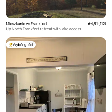
Mieszkanie w: Frankfort
Średnia ocena: 
4,91 (112)
Up North Frankfort retreat with lake access
Wybór gości
Najpopularniejsze z kategorii Wybór gości