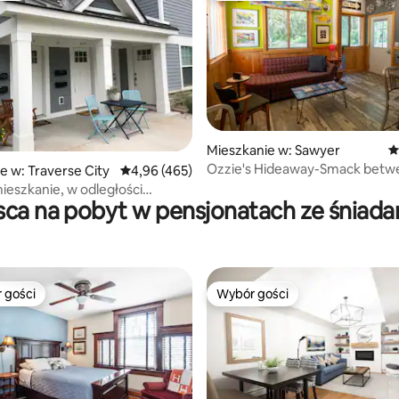
Mieszkanie w: Sawyer
Ś
Ozzie's Hideaway-Smack betw
5, liczba recenzji: 33
e w: Traverse City
Średnia ocena: 4,96 na 5, liczba recenzji: 465
4,96 (465)
Oaks & Sawyer
ieszkanie, w odległości
sca na pobyt w pensjonatach ze śniad
od centrum i Munson
 gości
Wybór gości
arniejsze z kategorii Wybór gości
Wybór gości