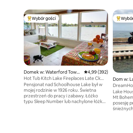
Wybór gości
Wybór
Najpopularniejsze z kategorii Wybór gości
Najpopul
Domek w: Waterford Towns
Średnia ocena: 4,99 na 5,
4,99 (392)
hip
Hot Tub Kitch Lake Fireplaces Late Ck
Dom w: L
Out at GSL
Pensjonat nad Schoolhouse Lake był w
DreamHome
mojej rodzinie w 1926 roku. Świetna
Dockside 
Lake Hous
przestrzeń do pracy i zabawy. Łóżko
Mt Bohemi
typu Sleep Number lub nachylone łóżko
posesję p
i/wspaniały widok na jezioro.
śnieżnych. Przestronny, rustykaln
Terapeutyczna wanna z hydromasażem,
nad jezio
CZYNNA 24/7/365. Przygotuj posiłek dla
zimowej zabawy! Zal
2 osób lub grilla ze znajomymi. Odkryj
sobie self
jeziora w kajakach, pedałach lub desce
Piknik! W