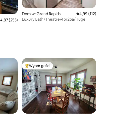
Dom w: Grand Rapids
Średnia ocena: 4,99 na 5
4,99 (112)
Luxury Bath/Theatre/4br2ba/Huge
rednia ocena: 4,87 na 5, liczba recenzji: 255
4,87 (255)
Wybór gości
Najpopularniejsze z kategorii Wybór gości