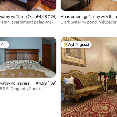
watny w: Three Oa
Średnia ocena: 4,98 na 5, liczba recenzji: 124
4,98 (124)
Apartament gościnny w: Villa
ge of Clarkston
s Inn, apartament palladiański
Clark Suite-Millpond Inn|Spacer
, liczba recenzji: 161
 dorosłych)
centrum
ości
Wybór gości
ości
Najpopularniejsze z kategorii 
watny w: Traverse
Średnia ocena: 4,99 na 5, liczba recenzji: 109
4,99 (109)
B & B. Dragonfly Room.
, liczba recenzji: 228
i woda