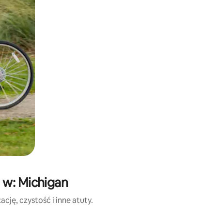
 w: Michigan
cję, czystość i inne atuty.