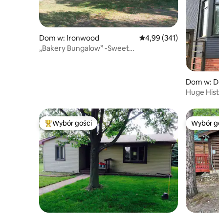
Dom w: Ironwood
Średnia ocena: 4,99 na 5
4,99 (341)
„Bakery Bungalow” -Sweet
Accommodations & Nature !
Dom w: D
Huge His
Wybór gości
Wybór g
Najpopularniejsze z kategorii Wybór gości
Wybór g