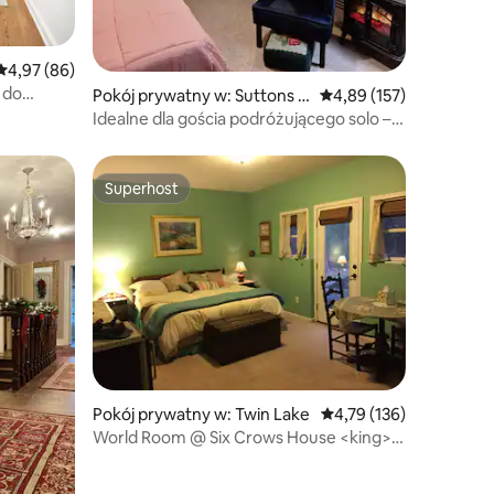
Średnia ocena: 4,97 na 5, liczba recenzji: 86
4,97 (86)
 do
Pokój prywatny w: Suttons B
Średnia ocena: 4,89 na 5
4,89 (157)
ay
Idealne dla gościa podróżującego solo –
Wackadoodle Art Inn
Superhost
Wybór gości
Superhost
Pokój prywatny w: Twin Lake
Średnia ocena: 4,79 na 5
4,79 (136)
World Room @ Six Crows House <king>
<prywatna łazienka>