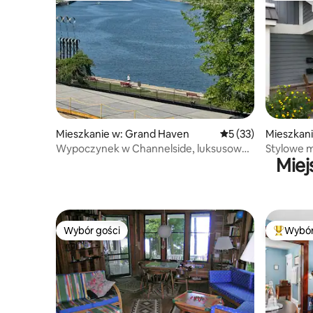
Mieszkanie w: Grand Haven
Średnia ocena: 5 na 
5 (33)
Mieszkani
Wypoczynek w Channelside, luksusowe
Stylowe m
Miej
mieszkanie przy promenadzie
spaceru 
Wybór gości
Wybór
Wybór gości
Najpopul