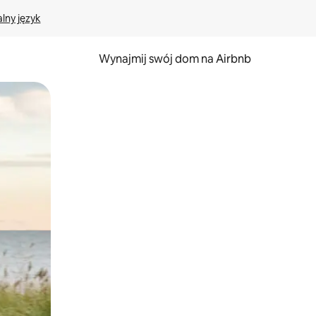
lny język
Wynajmij swój dom na Airbnb
e za pomocą gestów dotykowych lub przesuwania.