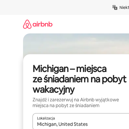
Przejdź
Niek
do
treści
Michigan – miejsca
ze śniadaniem na pobyt
wakacyjny
Znajdź i zarezerwuj na Airbnb wyjątkowe
miejsca na pobyt ze śniadaniem
Lokalizacja
Gdy wyniki będą dostępne, możesz poruszać się p