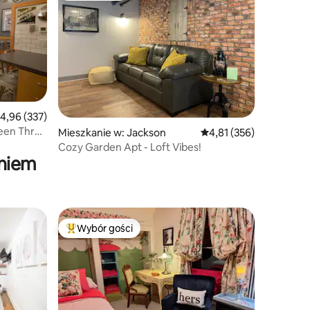
rednia ocena: 4,96 na 5, liczba recenzji: 337
4,96 (337)
een Three
Mieszkanie w: Jackson
Średnia ocena: 4,81 na 5
4,81 (356)
Cozy Garden Apt - Loft Vibes!
aniem
Wybór gości
Najpopularniejsze z kategorii Wybór gości