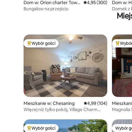
Dom w: Orion charter Town
Średnia ocena: 4,95 na 5,
4,95 (300)
Dom w: H
ship
Bungalow na przejściu
Domek z ba
Miej
Wybór gości
Wybór
Najpopularniejsze z kategorii Wybór gości
Najpopul
Mieszkanie w: Chesaning
Średnia ocena: 4,99 na 5
4,99 (104)
Mieszkani
Więcej niż tylko pokój, Village Charm
Magnolia 
Apartment
Wybór gości
Wybór g
Najpopularniejsze z kategorii Wybór gości
Wybór g