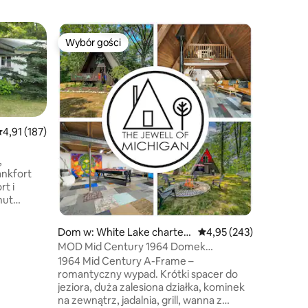
Mieszkan
Wybór gości
Wybór
Wybór gości
Wybór gości
Najpopu
Park Plac
Michigan
Urocze i
sypialnią
kuchnią i łazienką.
Clair z p
Oglądaj f
relaksuj
rednia ocena: 4,91 na 5, liczba recenzji: 187
4,91 (187)
Duże pod
pobliżu r
,
antykami,
ankfort
końcu ul
rt i
dogodnie
nut
Clair (z 
z się
deptakie
j niż milę
Dom w: White Lake charter
Średnia ocena: 4,95 na 5
4,95 (243)
Marine Ci
ej, 15 mil
Township
MOD Mid Century 1964 Domek
restaurac
wojej
z pokojem gier
1964 Mid Century A-Frame –
wą pianką
romantyczny wypad. Krótki spacer do
ypu queen-
jeziora, duża zalesiona działka, kominek
io. Do
na zewnątrz, jadalnia, grill, wanna z
azienka,