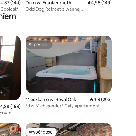
rednia ocena: 4,87 na 5, liczba recenzji: 144
4,87 (144)
Dom w: Frankenmuth
Średnia ocena: 4,98 na 5
4,98 (149)
+Coolest*
Odd Dog Retreat z wanną
aniem
z hydromasażem, kajakami, rowerami,
grami
Superhost
Wybór gości
Superhost
Mieszkanie w: Royal Oak
Średnia ocena: 4,8 na 5
4,8 (203)
*the Michigander* Cały apartament
rednia ocena: 4,88 na 5, liczba recenzji: 168
4,88 (168)
Queen BR!@MicroLux
ocnym
Wybór gości
Wybór gości
Wybór gości