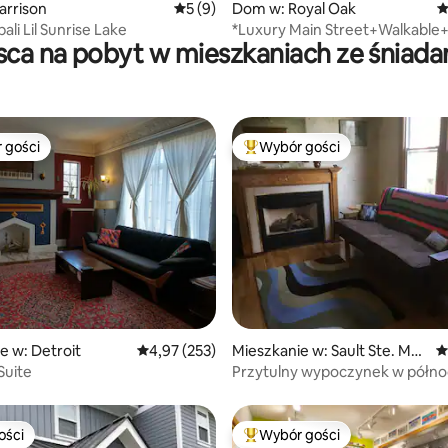
 liczba recenzji: 300
arrison
Średnia ocena: 5 na 5, liczba recenzji: 9
5 (9)
Dom w: Royal Oak
Ś
li Lil Sunrise Lake
*Luxury Main Street+Walkable
sca na pobyt w mieszkaniach ze śniad
 gości
Wybór gości
arniejsze z kategorii Wybór gości
Najpopularniejsze z kategorii 
, liczba recenzji: 104
e w: Detroit
Średnia ocena: 4,97 na 5, liczba recenzji: 253
4,97 (253)
Mieszkanie w: Sault Ste. Mari
Ś
e
Suite
Przytulny wypoczynek w półn
Michigan
ości
Wybór gości
ości
Najpopularniejsze z kategorii 