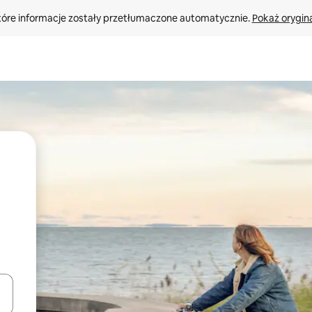
tóre informacje zostały przetłumaczone automatycznie. 
Pokaż orygina
o nich za pomocą klawiszy strzałek w górę i w dół lub przeglądać j