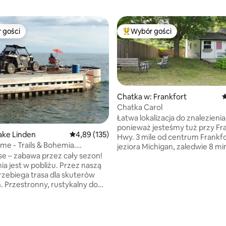
 gości
Wybór gości
arniejsze z kategorii Wybór gości
Najpopularniejsze z kategorii 
Chatka w: Frankfort
Ś
Chatka Carol
Łatwa lokalizacja do znalezienia
 liczba recenzji: 392
ponieważ jesteśmy tuż przy Fr
ake Linden
Średnia ocena: 4,89 na 5, liczba recenzji: 135
4,89 (135)
Hwy. 3 mile od centrum Frankfo
 - Trails & Bohemia.
jeziora Michigan, zaledwie 8 mi
Resort #1
e – zabawa przez cały sezon!
spacerem od Crystal Lake. Cies
a jest w pobliżu. Przez naszą
jazdą na rowerze, jesteśmy mnie
rzebiega trasa dla skuterów
od utwardzonej ścieżki rowerow
y dom
od Crystal Mnt. Wchodząc do s
rem Górnym! Szlaki i stoki do
chatki, będziesz cieszyć się no
ecamy zrobienie
z pamięcią kształtu, łóżkiem t
ie na przystani. Chata Tiki.
size w prywatnej chatce typu stud
iosłowanie! Spędzaj czas o
dyspozycji gości jest kuchnia, ł