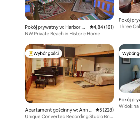
Pokój pry
ks
Three Oak
Pokój prywatny w: Harbor Sp
Średnia ocena: 4,84 na 5
4,84 (161)
(tylko dla
rings
NW Private Beach in Historic Home.
NORTH facing rm
Wybór gości
Wybór g
Najpopularniejsze z kategorii Wybór gości
Wybór g
Pokój pry
City
Widok na 
Apartament gościnny w: Ann A
Średnia ocena: 5 na 5
5 (228)
Wzgórza 
rbor
Unique Converted Recording Studio BnB
Experience