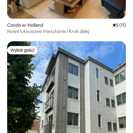
Condo w: Holland
Średnia oc
5 (11)
Nowe luksusowe mieszkanie | Krok dalej
Wybór gości
Wybór gości