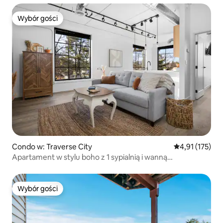
Wybór gości
Wybór gości
Condo w: Traverse City
Średnia ocena: 
4,91 (175)
Apartament w stylu boho z 1 sypialnią i wanną
z hydromasażem na dachu, najlepsza lokalizacja
Wybór gości
Wybór gości