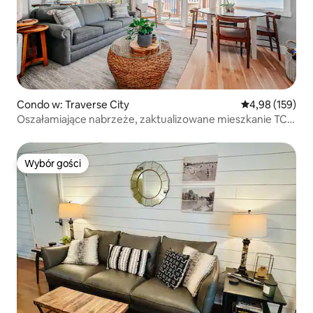
Condo w: Traverse City
Średnia ocena: 
4,98 (159)
Oszałamiające nabrzeże, zaktualizowane mieszkanie TC z
basenem!
Wybór gości
Wybór gości