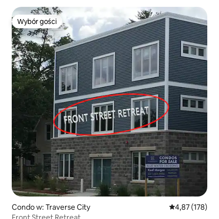
Wybór gości
Wybór gości
Condo w: Traverse City
Średnia ocena: 
4,87 (178)
Front Street Retreat