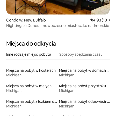
Condo w: New Buffalo
Średnia ocena: 
4,93 (101)
Nightingale Dunes – nowoczesne miasteczko nadmorskie
Miejsca do odkrycia
Inne rodzaje miejsc pobytu
Sposoby spędzania czasu
Miejsca na pobyt w hostelach
Miejsca na pobyt w domach kopułowych
Michigan
Michigan
Miejsca na pobyt w małych domkach
Miejsca na pobyt przy stoku narciarskim
Michigan
Michigan
Miejsca na pobyt z łóżkiem dla osoby z niepełnosprawnością
Miejsca na pobyt odpowiednie dla rodzin
Michigan
Michigan