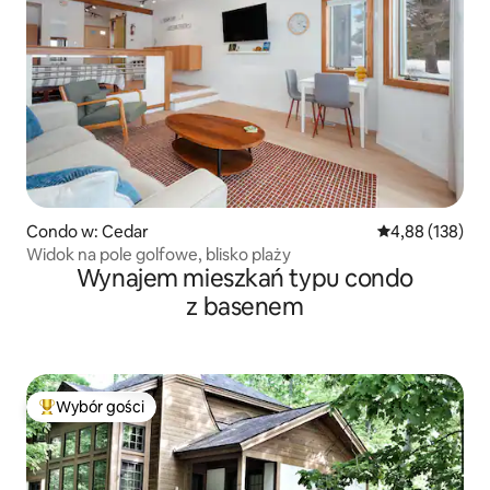
Condo w: Cedar
Średnia ocena: 
4,88 (138)
Widok na pole golfowe, blisko plaży
Wynajem mieszkań typu condo
z basenem
Wybór gości
Najpopularniejsze z kategorii Wybór gości