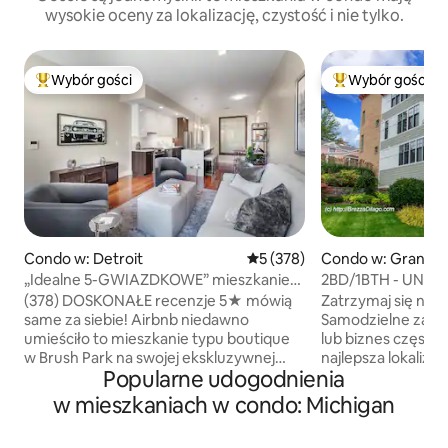
wysokie oceny za lokalizację, czystość i nie tylko.
Wybór gości
Wybór gości
Najpopularniejsze z kategorii Wybór gości
Najpopularniejsze
Condo w: Detroit
Średnia ocena: 5 na 5, liczba 
5 (378)
Condo w: Grand 
„Idealne 5-GWIAZDKOWE” mieszkanie
2BD/1BTH - UNIT #
w samym sercu Brush Park
Location
(378) DOSKONAŁE recenzje 5★ mówią
Zatrzymaj się na c
same za siebie! Airbnb niedawno
Samodzielne zameldow
umieściło to mieszkanie typu boutique
lub biznes często 
w Brush Park na swojej ekskluzywnej
najlepsza lokalizac
Popularne udogodnienia
liście „Wybór gości”. Lokalizacja
Grand Haven. Goście mogą skorzystać z
w samym sercu miasta między
szybkiego zameld
w mieszkaniach w condo: Michigan
Downtown, Midtown i Eastern Market –
dnia bez problem
czeka na Ciebie tętniąca życiem
momencie) z parkingiem