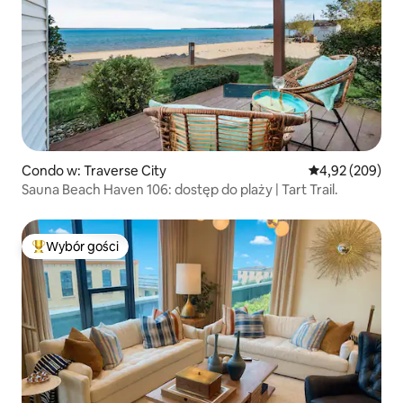
Condo w: Traverse City
Średnia ocena: 
4,92 (209)
Sauna Beach Haven 106: dostęp do plaży | Tart Trail.
Wybór gości
Najpopularniejsze z kategorii Wybór gości