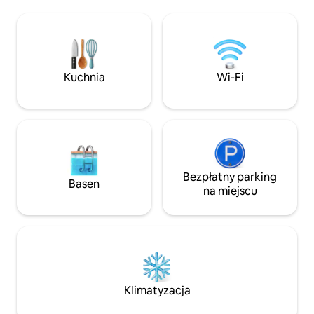
atmosfera, a wiele wielokrotnie
nabrzeże. 2 prze
nagradzanych restauracji, barów,
sklepów i restauracji. Krótki spa
kawiarni i stadionów w Detroicie znajduje
promenadzie do lat
się dosłownie kilka kroków od naszych
wspaniałej plaży. Pełna kuchnia.
drzwi wejściowych. Jesteśmy częścią
Bezpłatne Wi-Fi, 
wspaniałej społeczności mieszkaniowej,
Music, Netflix z 
Kuchnia
Wi-Fi
z innymi właścicielami domów zarówno
pokoju. Główna sypialnia z regulowanym
powyżej, jak i poniżej nas. Szacunek dla
łóżkiem typu king
właścicieli budynku jest absolutną
koniecznością.
Bezpłatny parking
Basen
na miejscu
Klimatyzacja