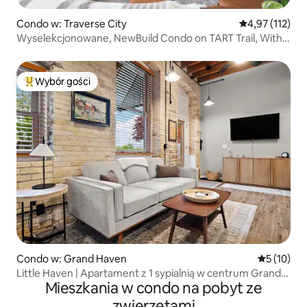
Condo w: Traverse City
Średnia ocena: 
4,97 (112)
Wyselekcjonowane, NewBuild Condo on TART Trail, With
Bikes
Wybór gości
Najpopularniejsze z kategorii Wybór gości
Condo w: Grand Haven
Średnia oce
5 (10)
Little Haven | Apartament z 1 sypialnią w centrum Grand
Mieszkania w condo na pobyt ze
Haven
zwierzętami