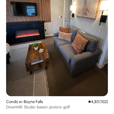
Condo w: Boyne Falls
Średnia ocena: 
4,83 (102)
DownHill- Studio: basen: jezioro: golf