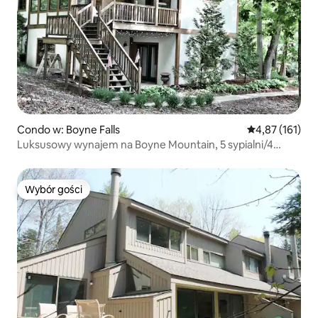
Condo w: Boyne Falls
Średnia ocena: 
4,87 (161)
Luksusowy wynajem na Boyne Mountain, 5 sypialni/4
łazienki
Wybór gości
Wybór gości