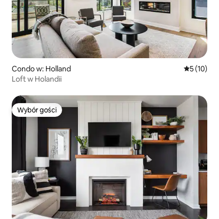
Condo w: Holland
Średnia oce
5 (10)
Loft w Holandii
Wybór gości
Wybór gości