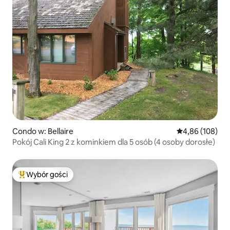
Condo w: Bellaire
Średnia ocena: 
4,86 (108)
Pokój Cali King 2 z kominkiem dla 5 osób (4 osoby dorosłe)
Wybór gości
Najpopularniejsze z kategorii Wybór gości