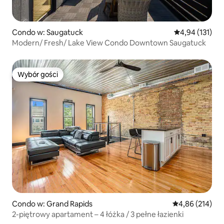
Condo w: Saugatuck
Średnia ocena: 
4,94 (131)
Modern/ Fresh/ Lake View Condo Downtown Saugatuck
Wybór gości
Wybór gości
Condo w: Grand Rapids
Średnia ocena: 
4,86 (214)
2-piętrowy apartament – 4 łóżka / 3 pełne łazienki