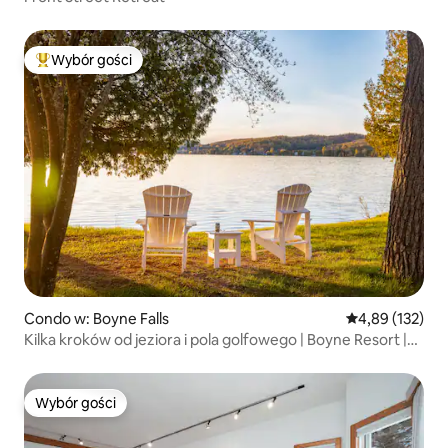
Wybór gości
Najpopularniejsze z kategorii Wybór gości
Condo w: Boyne Falls
Średnia ocena: 
4,89 (132)
Kilka kroków od jeziora i pola golfowego | Boyne Resort |
Przyjazne dla psów
Wybór gości
Wybór gości