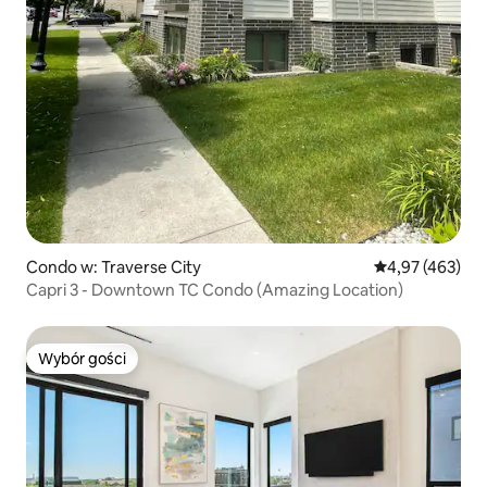
Condo w: Traverse City
Średnia ocena: 
4,97 (463)
Capri 3 - Downtown TC Condo (Amazing Location)
Wybór gości
Wybór gości