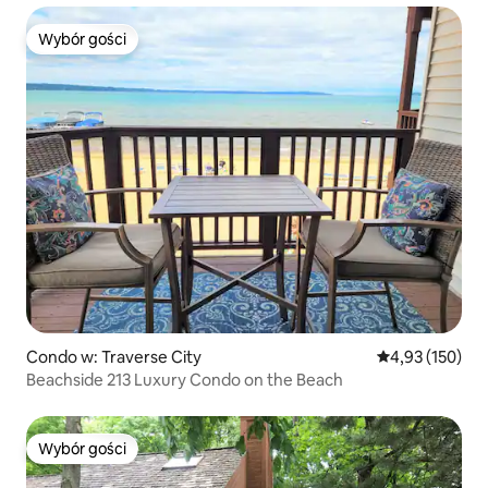
Wybór gości
Wybór gości
Condo w: Traverse City
Średnia ocena: 
4,93 (150)
Beachside 213 Luxury Condo on the Beach
Wybór gości
Wybór gości