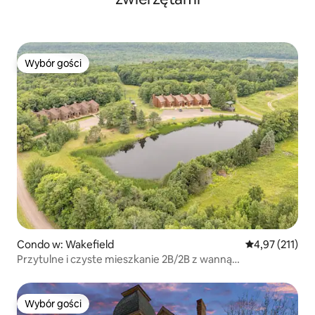
Wybór gości
Wybór gości
Condo w: Wakefield
Średnia ocena: 
4,97 (211)
Przytulne i czyste mieszkanie 2B/2B z wanną
z hydromasażem!
Wybór gości
Wybór gości