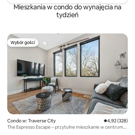
Mieszkania w condo do wynajęcia na
tydzień
Wybór gości
Wybór gości
Condo w: Traverse City
Średnia ocena: 
4,92 (328)
The Espresso Escape – przytulne mieszkanie w centrum
miasta