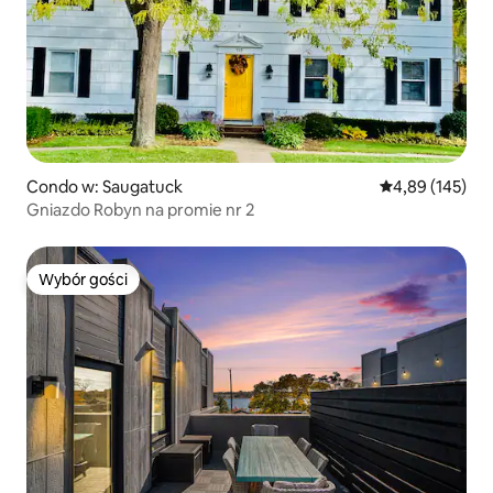
Condo w: Saugatuck
Średnia ocena: 
4,89 (145)
Gniazdo Robyn na promie nr 2
Wybór gości
Wybór gości