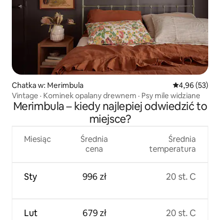
Chatka w: Merimbula
Średnia ocena:
4,96 (53)
Vintage · Kominek opalany drewnem · Psy mile widziane
Merimbula – kiedy najlepiej odwiedzić to
miejsce?
Miesiąc
Średnia
Średnia
cena
temperatura
Sty
996 zł
20 st. C
Lut
679 zł
20 st. C