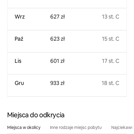
Wrz
627 zł
13 st. C
Paź
623 zł
15 st. C
Lis
601 zł
17 st. C
Gru
933 zł
18 st. C
Miejsca do odkrycia
Miejsca w okolicy
Inne rodzaje miejsc pobytu
Najciekawsz