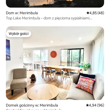
Dom w: Merimbula
Średnia ocena:
4,85 (48)
Top Lake Merimbula – dom z pięcioma sypialniami
i basenem
Wybór gości
Wybór gości
Domek gościnny w: Merimbula
Średnia ocena:
4,94 (96)