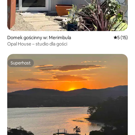
Domek gościnny w: Merimbula
Średnia oce
5 (15)
Opal House – studio dla gości
Superhost
Superhost