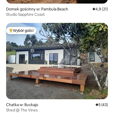
Domek gościnny w: Pambula Beach
Średnia ocena
4,9 (21)
Studio Sapphire Coast
Wybór gości
Najpopularniejsze z kategorii Wybór gości
Chatka w: Buckajo
Średnia oce
5 (43)
Shed @ The Vines