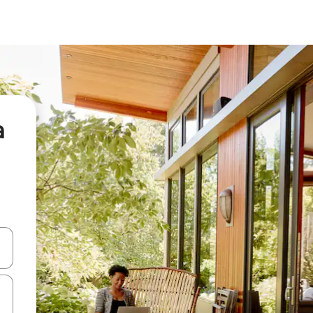
a
a
o nich za pomocą klawiszy strzałek w górę i w dół lub przeglądać j