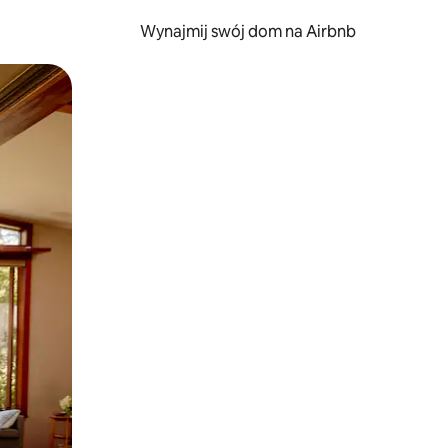
Wynajmij swój dom na Airbnb
e za pomocą gestów dotykowych lub przesuwania.