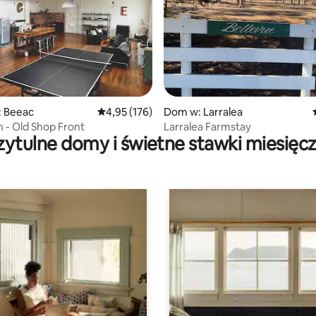
5, liczba recenzji: 60
 Beeac
Średnia ocena: 4,95 na 5, liczba recenzji: 176
4,95 (176)
Dom w: Larralea
n - Old Shop Front
Larralea Farmstay
zytulne domy i świetne stawki miesięc