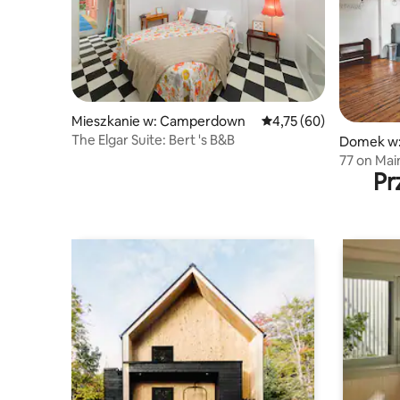
Mieszkanie w: Camperdown
Średnia ocena: 4,75 na 
4,75 (60)
The Elgar Suite: Bert 's B&B
Domek w:
77 on Mai
Pr