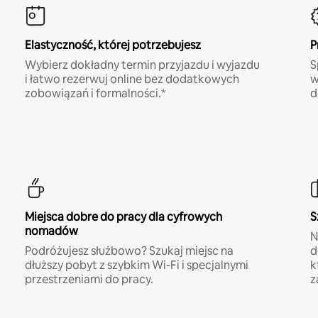
Elastyczność, której potrzebujesz
P
Wybierz dokładny termin przyjazdu i wyjazdu
S
i łatwo rezerwuj online bez dodatkowych
w
zobowiązań i formalności.*
d
Miejsca dobre do pracy dla cyfrowych
S
nomadów
N
Podróżujesz służbowo? Szukaj miejsc na
d
dłuższy pobyt z szybkim Wi-Fi i specjalnymi
k
przestrzeniami do pracy.
z