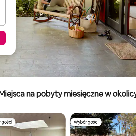
Miejsca na pobyty miesięczne w okolic
 gości
Wybór gości
arniejsze z kategorii Wybór gości
Wybór gości