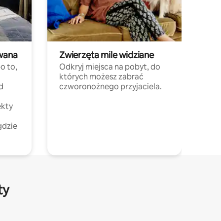
wana
Zwierzęta mile widziane
o to,
Odkryj miejsca na pobyt, do
których możesz zabrać
d
czworonożnego przyjaciela.
ekty
gdzie
ty