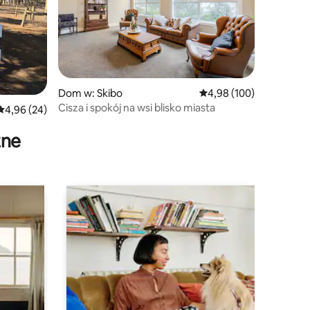
Dom w: Skibo
Średnia ocena: 4,98 na 5
4,98 (100)
Cisza i spokój na wsi blisko miasta
Średnia ocena: 4,96 na 5, liczba recenzji: 24
4,96 (24)
zne