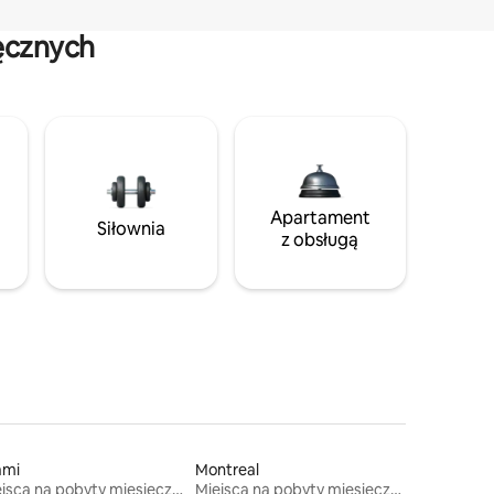
ęcznych
Apartament
Siłownia
z obsługą
ami
Montreal
Miejsca na pobyty miesięczne
Miejsca na pobyty miesięczne