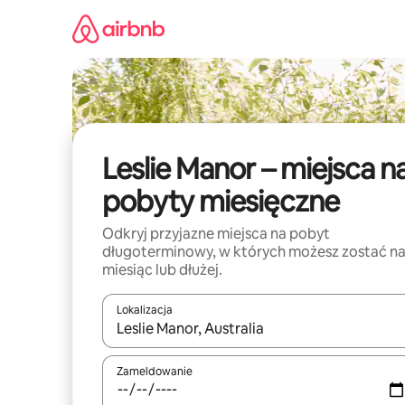
Przejdź
do
treści
Leslie Manor – miejsca n
pobyty miesięczne
Odkryj przyjazne miejsca na pobyt
długoterminowy, w których możesz zostać n
miesiąc lub dłużej.
Lokalizacja
Gdy wyniki będą dostępne, możesz poruszać się p
Zameldowanie