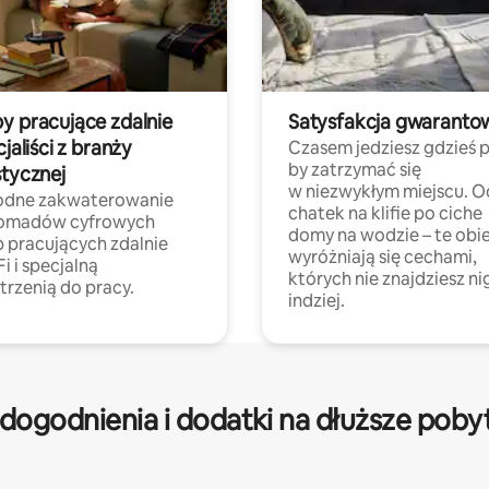
y pracujące zdalnie
Satysfakcja gwaranto
cjaliści z branży
Czasem jedziesz gdzieś p
by zatrzymać się
stycznej
w niezwykłym miejscu. O
dne zakwaterowanie
chatek na klifie po ciche
nomadów cyfrowych
domy na wodzie – te obi
b pracujących zdalnie
wyróżniają się cechami,
Fi i specjalną
których nie znajdziesz ni
trzenią do pracy.
indziej.
dogodnienia i dodatki na dłuższe poby