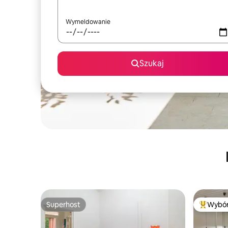
Wymeldowanie
Szukaj
Superhost
Wybór
Superhost
Najpopul