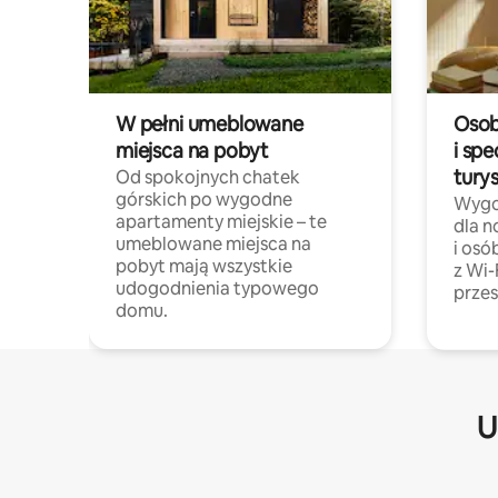
W pełni umeblowane
Osob
miejsca na pobyt
i spe
tury
Od spokojnych chatek
górskich po wygodne
Wygo
apartamenty miejskie – te
dla 
umeblowane miejsca na
i osó
pobyt mają wszystkie
z Wi-
udogodnienia typowego
przes
domu.
U