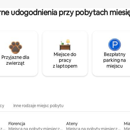
rne udogodnienia przy pobytach miesi
Miejsce do
Bezpłatny
Przyjazne dla
pracy
parking na
zwierząt
z laptopem
miejscu
icy
Inne rodzaje miejsc pobytu
Florencja
Ateny
Mi
Miejsca na pobyty miesięczne
Miejsca na pobyty miesięczne
Miejsca na pobyty miesięczne