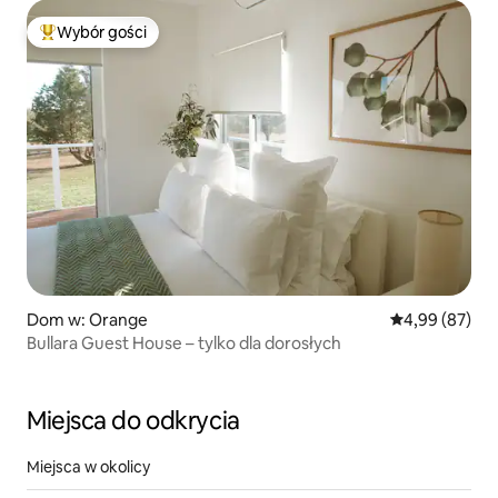
Wybór gości
Najpopularniejsze z kategorii Wybór gości
Dom w: Orange
Średnia ocena:
4,99 (87)
Bullara Guest House – tylko dla dorosłych
Miejsca do odkrycia
Miejsca w okolicy