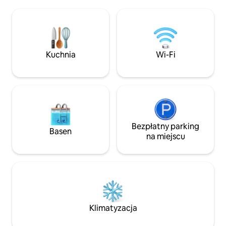
aby umożliwić gościom siedzenie
ognisku i podziwia
i delektowanie się posiłkami, podziwiając
i rozgwieżdżone niebo. Zal
spokojne otwarte tereny, na których
minut do Molong l
przebywa wiele rodzimych ptaków,
Orange z winnicam
a także nasze zwierzęta gospodarskie.
Ciche wiejskie uci
Zwierzęta domowe, podwórko może
Kuchnia
Wi-Fi
i doświadczeniem 
być ogrodzone. Dostępna jest
ładowarka do pojazdów elektrycznych
Bezpłatny parking
Basen
na miejscu
Klimatyzacja