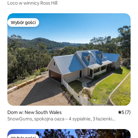
Loco w winnicy Ross Hill
Wybór gości
Wybór gości
Dom w: New South Wales
Średnia oc
5 (7)
SnowGums, spokojna oaza – 4 sypialnie, 3 łazienki
i palenisko