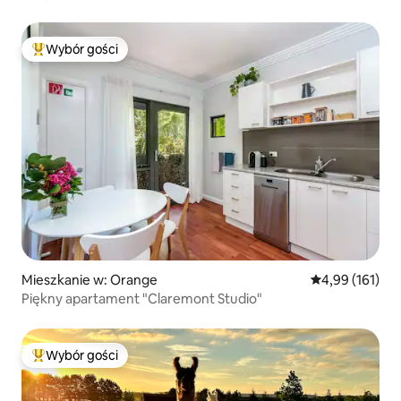
Wybór gości
Najpopularniejsze z kategorii Wybór gości
Mieszkanie w: Orange
Średnia ocena: 
4,99 (161)
Piękny apartament "Claremont Studio"
Wybór gości
Najpopularniejsze z kategorii Wybór gości