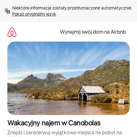
Przejdź
Niektóre informacje zostały przetłumaczone automatycznie. 
do
Pokaż oryginalny język
treści
Wynajmij swój dom na Airbnb
Wakacyjny najem w Canobolas
Znajdź i zarezerwuj wyjątkowe miejsca na pobyt na