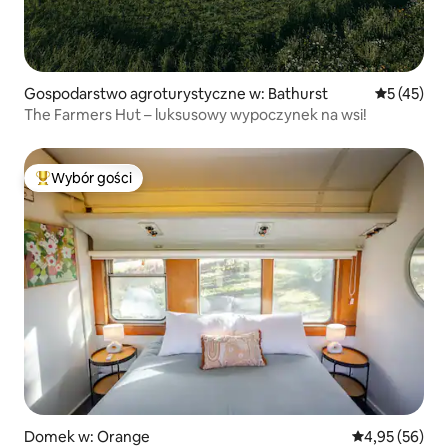
Gospodarstwo agroturystyczne w: Bathurst
Średnia oce
5 (45)
The Farmers Hut – luksusowy wypoczynek na wsi!
Wybór gości
Najpopularniejsze z kategorii Wybór gości
Domek w: Orange
Średnia ocena:
4,95 (56)