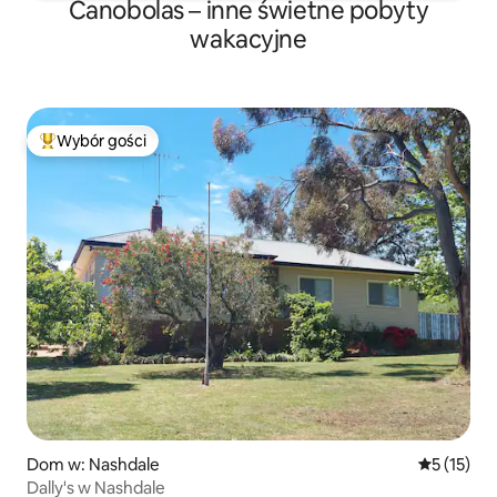
Canobolas – inne świetne pobyty
wakacyjne
Wybór gości
Najpopularniejsze z kategorii Wybór gości
Dom w: Nashdale
Średnia oce
5 (15)
Dally's w Nashdale