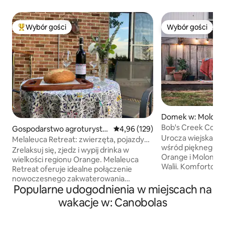
Wybór gości
Wybór gości
Najpopularniejsze z kategorii Wybór gości
Wybór gości
Domek w: Molong
Bob's Creek Cotta
Gospodarstwo agroturysty
Średnia ocena: 4,96 na 5, liczba 
4,96 (129)
Orange i Molong.
Urocza wiejska re
czne w: Orange
Melaleuca Retreat: zwierzęta, pojazdy
wśród pięknego k
elektryczne, winiarnie i wykwintne
Zrelaksuj się, zjedz i wypij drinka w
Orange i Molong 
jedzenie
wielkości regionu Orange. Melaleuca
Walii. Komfortow
Retreat oferuje idealne połączenie
z przytulnym kom
nowoczesnego zakwaterowania
i dwiema przestro
Popularne udogodnienia w miejscach na
z urokiem wiejskiego wypoczynku.
z łóżkami typu queen. Zrelaksuj
Położony na obrzeżach Orange wśród
wakacje w: Canobolas
świeżym powietrz
małych rezydencji. Posiada duży taras ze
wannie na zewnątr
stołami, krzesłami i grillem gazowym,
lokalne wino. Może