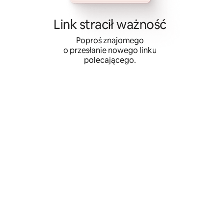
Przejdź
do
Link stracił ważność
treści
Poproś znajomego
o przesłanie nowego linku
polecającego.