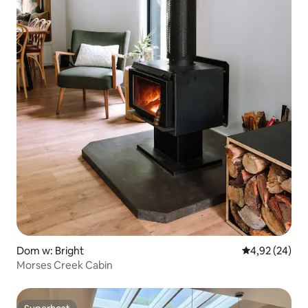
Dom w: Bright
Średnia ocena:
4,92 (24)
Morses Creek Cabin