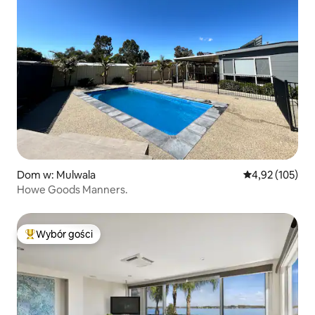
Dom w: Mulwala
Średnia ocena: 
4,92 (105)
Howe Goods Manners.
Wybór gości
Najpopularniejsze z kategorii Wybór gości