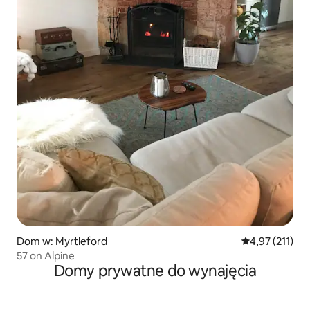
Dom w: Myrtleford
Średnia ocena: 
4,97 (211)
57 on Alpine
Domy prywatne do wynajęcia