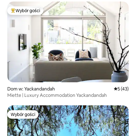
Wybór gości
Najpopularniejsze z kategorii Wybór gości
Dom w: Yackandandah
Średnia oce
5 (43)
Miette | Luxury Accommodation Yackandandah
Wybór gości
Wybór gości