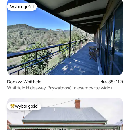
Wybór gości
Wybór gości
Dom w: Whitfield
Średnia ocena: 
4,88 (112)
Whitfield Hideaway. Prywatność i niesamowite widoki!
Wybór gości
Najpopularniejsze z kategorii Wybór gości