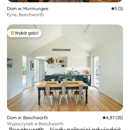
Dom w: Murmungee
Średnia oc
5 (5)
Eyrie, Beechworth
Wybór gości
Najpopularniejsze z kategorii Wybór gości
Dom w: Beechworth
Średnia ocena:
4,97 (35)
Wypoczynek w Beechworth