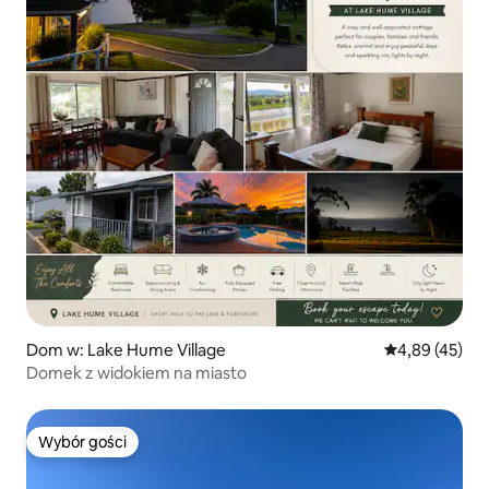
Dom w: Lake Hume Village
Średnia ocena:
4,89 (45)
Domek z widokiem na miasto
Wybór gości
Wybór gości