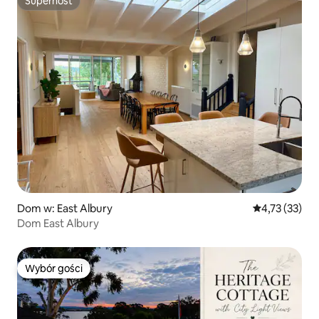
Superhost
Superhost
Dom w: East Albury
Średnia ocena:
4,73 (33)
Dom East Albury
Wybór gości
Wybór gości