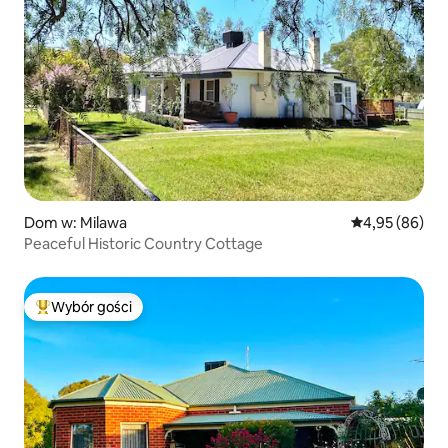
Dom w: Milawa
Średnia ocena:
4,95 (86)
Peaceful Historic Country Cottage
Wybór gości
Najpopularniejsze z kategorii Wybór gości