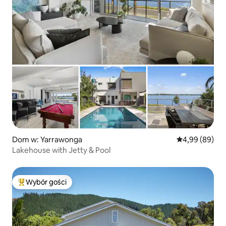
Dom w: Yarrawonga
Średnia ocena:
4,99 (89)
Lakehouse with Jetty & Pool
Wybór gości
Najpopularniejsze z kategorii Wybór gości