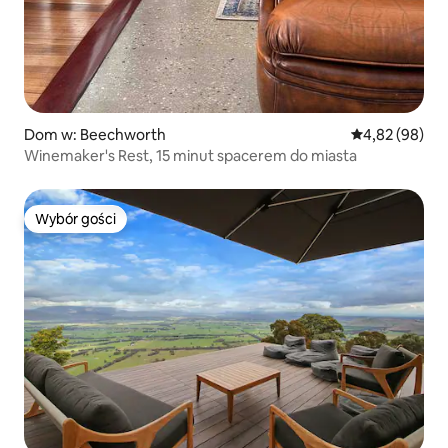
Dom w: Beechworth
Średnia ocena:
4,82 (98)
Winemaker's Rest, 15 minut spacerem do miasta
Wybór gości
Wybór gości