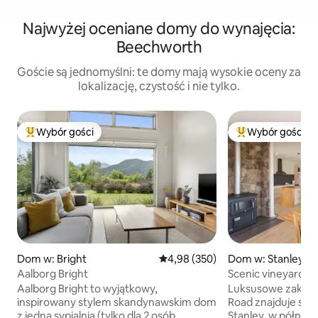
Najwyżej oceniane domy do wynajęcia:
Beechworth
Goście są jednomyślni: te domy mają wysokie oceny za
lokalizację, czystość i nie tylko.
Wybór gości
Wybór gości
Najpopularniejsze z kategorii Wybór gości
Najpopularniejsze
Dom w: Bright
Średnia ocena: 4,98 na 5, liczba 
4,98 (350)
Dom w: Stanley
Aalborg Bright
Scenic vineyard re
getaway
Aalborg Bright to wyjątkowy,
Luksusowe zakwat
inspirowany stylem skandynawskim dom
Road znajduje się 
z jedną sypialnią (tylko dla 2 osób
Stanley, w północ