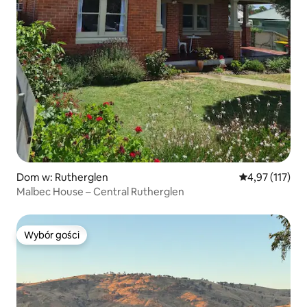
Dom w: Rutherglen
Średnia ocena: 
4,97 (117)
Malbec House – Central Rutherglen
Wybór gości
Wybór gości