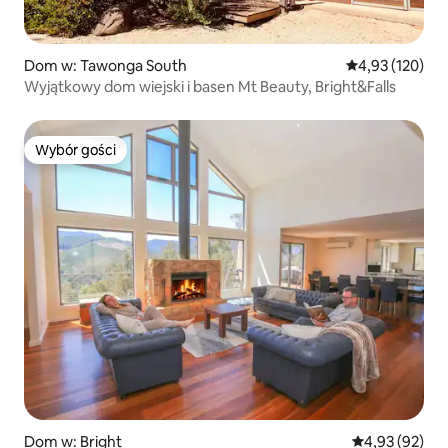
Dom w: Tawonga South
Średnia ocena: 
4,93 (120)
Wyjątkowy dom wiejski i basen Mt Beauty, Bright&Falls
Wybór gości
Wybór gości
Dom w: Bright
Średnia ocena:
4,93 (92)