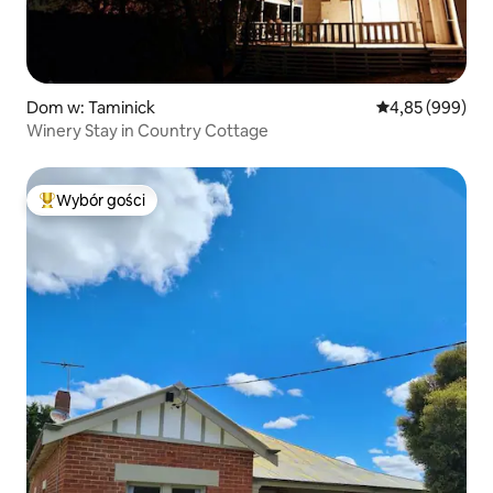
Dom w: Taminick
Średnia ocena: 4
4,85 (999)
Winery Stay in Country Cottage
Wybór gości
Najpopularniejsze z kategorii Wybór gości