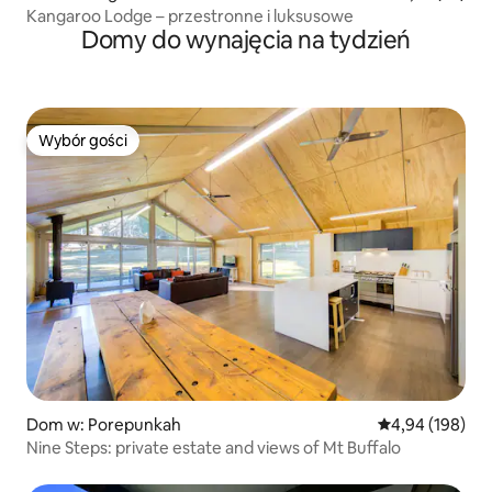
Kangaroo Lodge – przestronne i luksusowe
Domy do wynajęcia na tydzień
Wybór gości
Wybór gości
Dom w: Porepunkah
Średnia ocena: 
4,94 (198)
Nine Steps: private estate and views of Mt Buffalo