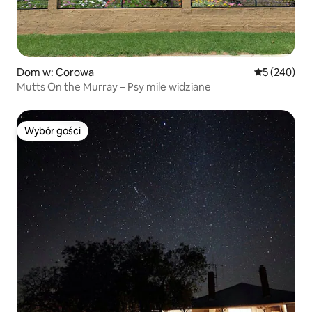
Dom w: Corowa
Średnia ocen
5 (240)
Mutts On the Murray – Psy mile widziane
Wybór gości
Wybór gości