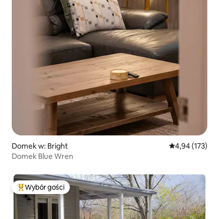
Domek w: Bright
Średnia ocena: 
4,94 (173)
Domek Blue Wren
Wybór gości
Najpopularniejsze z kategorii Wybór gości