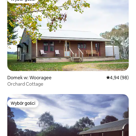
Wybór gości
Domek w: Wooragee
Średnia ocena:
4,94 (98)
Orchard Cottage
Wybór gości
Wybór gości