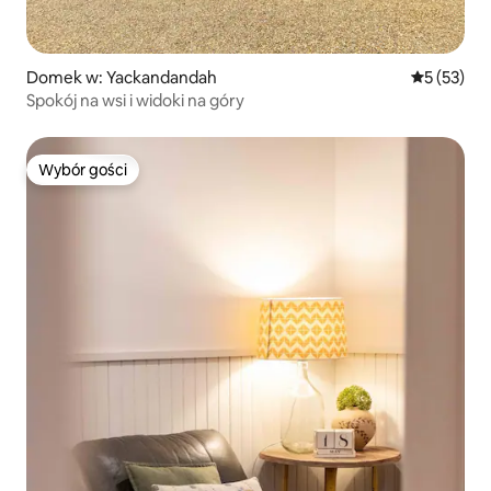
Domek w: Yackandandah
Średnia oce
5 (53)
Spokój na wsi i widoki na góry
Wybór gości
Wybór gości