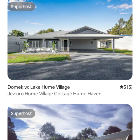
Superhost
Superhost
Domek w: Lake Hume Village
Średnia oc
5 (5)
Jezioro Hume Village Cottage Hume Haven
Superhost
Superhost