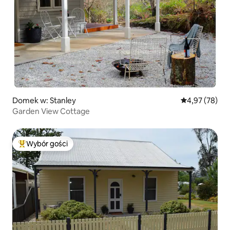
Domek w: Stanley
Średnia ocena:
4,97 (78)
Garden View Cottage
Wybór gości
Najpopularniejsze z kategorii Wybór gości