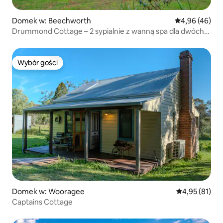
Domek w: Beechworth
Średnia ocena:
4,96 (46)
Drummond Cottage – 2 sypialnie z wanną spa dla dwóch
osób – 2 noce
Wybór gości
Wybór gości
Domek w: Wooragee
Średnia ocena:
4,95 (81)
Captains Cottage