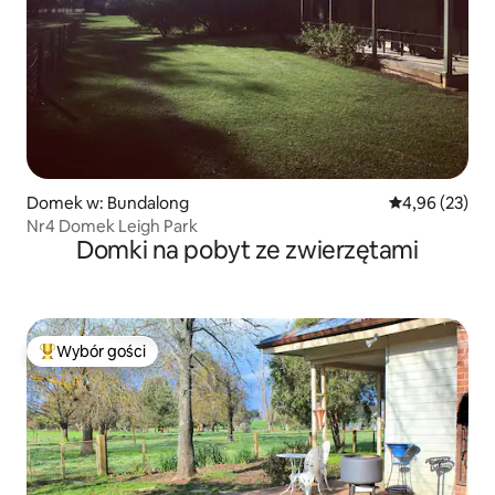
Domek w: Bundalong
Średnia ocena:
4,96 (23)
Nr4 Domek Leigh Park
Domki na pobyt ze zwierzętami
Wybór gości
Najpopularniejsze z kategorii Wybór gości