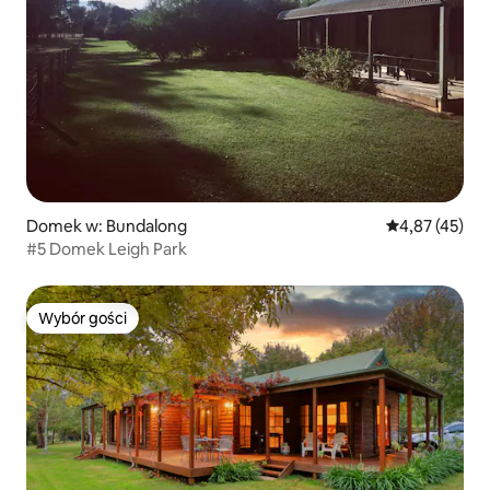
Domek w: Bundalong
Średnia ocena:
4,87 (45)
#5 Domek Leigh Park
Wybór gości
Wybór gości