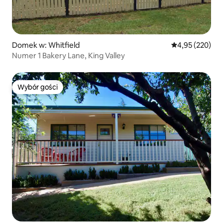
Domek w: Whitfield
Średnia ocena: 
4,95 (220)
Numer 1 Bakery Lane, King Valley
Wybór gości
Wybór gości