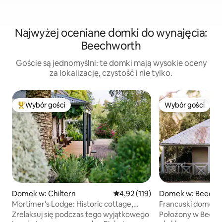
Najwyżej oceniane domki do wynajęcia:
Beechworth
Goście są jednomyślni: te domki mają wysokie oceny
za lokalizację, czystość i nie tylko.
Wybór gości
Wybór gości
Najpopularniejsze z kategorii Wybór gości
Wybór gości
Domek w: Chiltern
Średnia ocena: 4,92 na 5, liczba 
4,92 (119)
Domek w: Beechw
Mortimer's Lodge: Historic cottage,
Francuski domek 
modern touch.
z ogródkiem
Zrelaksuj się podczas tego wyjątkowego
Położony w Beech