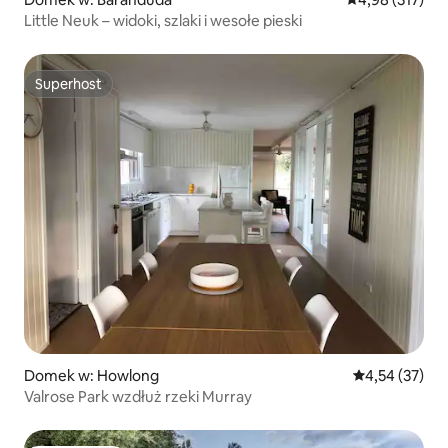
Little Neuk – widoki, szlaki i wesołe pieski
Superhost
Superhost
Domek w: Howlong
Średnia ocena:
4,54 (37)
Valrose Park wzdłuż rzeki Murray