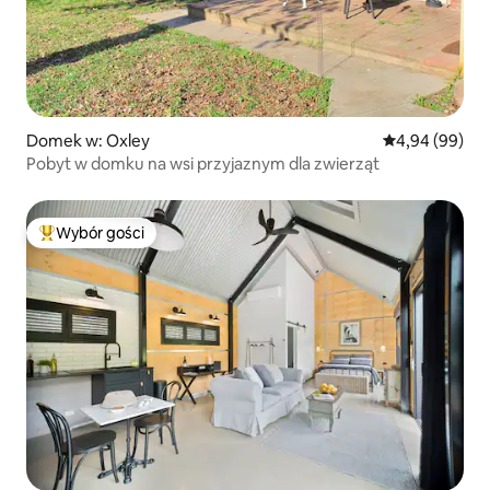
Domek w: Oxley
Średnia ocena:
4,94 (99)
Pobyt w domku na wsi przyjaznym dla zwierząt
Wybór gości
Najpopularniejsze z kategorii Wybór gości