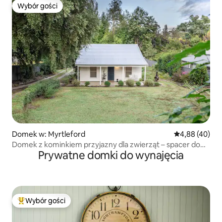
Wybór gości
Wybór gości
Domek w: Myrtleford
Średnia ocena:
4,88 (40)
Domek z kominkiem przyjazny dla zwierząt – spacer do
Prywatne domki do wynajęcia
miasta
Wybór gości
Najpopularniejsze z kategorii Wybór gości