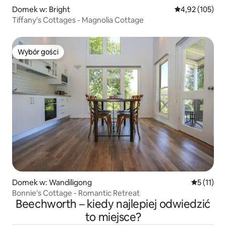
Domek w: Bright
Średnia ocena: 
4,92 (105)
Tiffany's Cottages - Magnolia Cottage
Wybór gości
Wybór gości
Domek w: Wandiligong
Średnia oc
5 (11)
Bonnie's Cottage - Romantic Retreat
Beechworth – kiedy najlepiej odwiedzić
to miejsce?