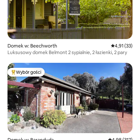
Domek w: Beechworth
Średnia ocena:
4,91 (33)
Luksusowy domek Belmont 2 sypialnie, 2 łazienki, 2 pary
Wybór gości
Najpopularniejsze z kategorii Wybór gości
Domek w: Baranduda
Średnia ocena: 
4,98 (317)