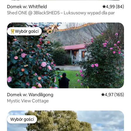
Domek w: Whitfield
Średnia ocena:
4,99 (84)
Shed ONE @ 3BlackSHEDS – Luksusowy wypad dla par
Wybór gości
Najpopularniejsze z kategorii Wybór gości
Domek w: Wandiligong
Średnia ocena: 
4,97 (165)
Mystic View Cottage
Wybór gości
Wybór gości