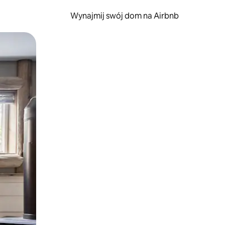
Wynajmij swój dom na Airbnb
e za pomocą gestów dotykowych lub przesuwania.