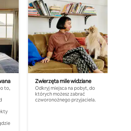
wana
Zwierzęta mile widziane
o to,
Odkryj miejsca na pobyt, do
których możesz zabrać
d
czworonożnego przyjaciela.
ekty
gdzie