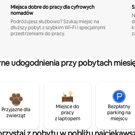
Miejsca dobre do pracy dla cyfrowych
S
nomadów
N
Podróżujesz służbowo? Szukaj miejsc na
d
dłuższy pobyt z szybkim Wi-Fi i specjalnymi
k
przestrzeniami do pracy.
z
rne udogodnienia przy pobytach miesi
Miejsce do
Bezpłatny
Przyjazne dla
pracy
parking na
zwierząt
z laptopem
miejscu
korzystaj z pobytu w pobliżu najciekaws