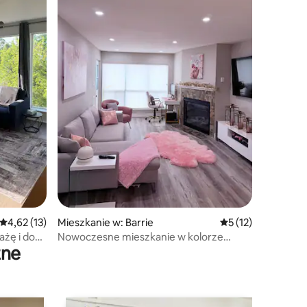
Średnia ocena: 4,62 na 5, liczba recenzji: 13
4,62 (13)
Mieszkanie w: Barrie
Średnia ocena: 5 na
5 (12)
ażę i do
Nowoczesne mieszkanie w kolorze
zne
różowym i złotym | Prywatna oaza
spokoju