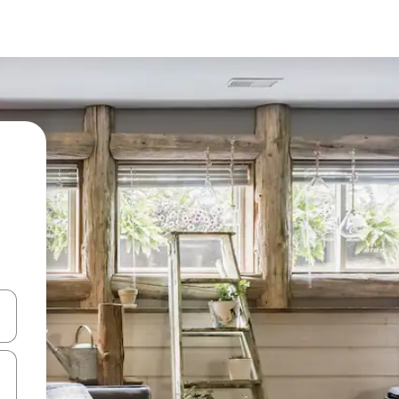
a
o nich za pomocą klawiszy strzałek w górę i w dół lub przeglądać j