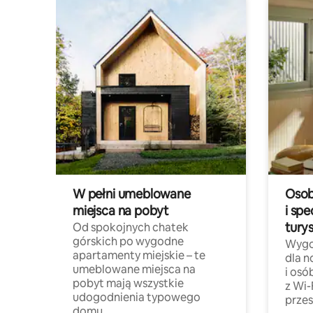
W pełni umeblowane
Osob
miejsca na pobyt
i spe
tury
Od spokojnych chatek
górskich po wygodne
Wygo
apartamenty miejskie – te
dla 
umeblowane miejsca na
i osó
pobyt mają wszystkie
z Wi-
udogodnienia typowego
przes
domu.