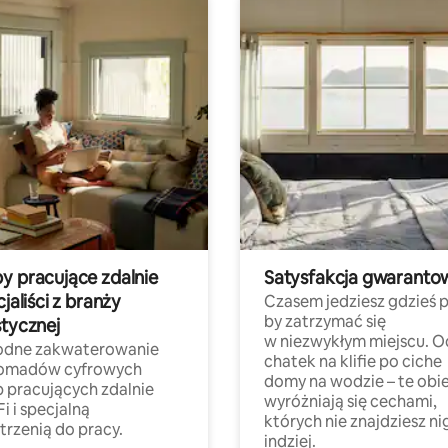
y pracujące zdalnie
Satysfakcja gwaranto
cjaliści z branży
Czasem jedziesz gdzieś p
by zatrzymać się
stycznej
w niezwykłym miejscu. O
dne zakwaterowanie
chatek na klifie po ciche
nomadów cyfrowych
domy na wodzie – te obi
b pracujących zdalnie
wyróżniają się cechami,
Fi i specjalną
których nie znajdziesz ni
trzenią do pracy.
indziej.