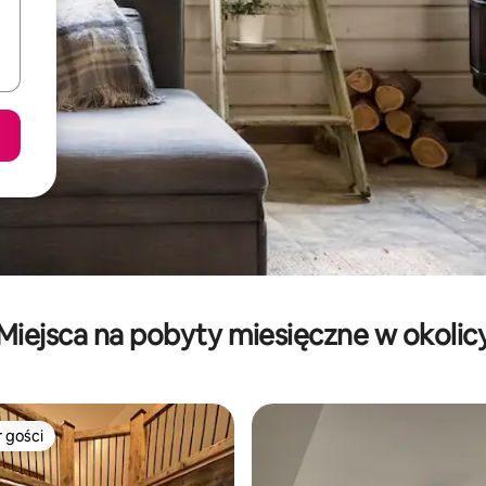
Miejsca na pobyty miesięczne w okolic
 gości
arniejsze z kategorii Wybór gości