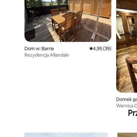
Dom w: Barrie
Średnia ocena: 4,95 na 
4,95 (39)
Rezydencja Allandale
Domek goś
Warnica 
Pr