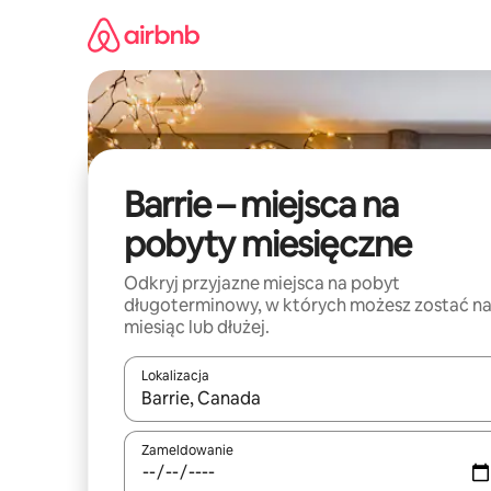
Przejdź
do
treści
Barrie – miejsca na
pobyty miesięczne
Odkryj przyjazne miejsca na pobyt
długoterminowy, w których możesz zostać n
miesiąc lub dłużej.
Lokalizacja
Gdy wyniki będą dostępne, możesz poruszać się p
Zameldowanie