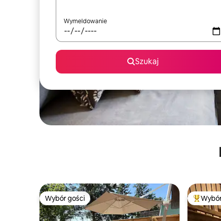
Wymeldowanie
Szukaj
Wybór gości
Wybór
Wybór gości
Najpopul