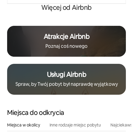
Więcej od Airbnb
Atrakcje Airbnb
Poznaj coś nowego
Usługi Airbnb
Spraw, by Twój pobyt był naprawdę wyjątkowy
Miejsca do odkrycia
Miejsca w okolicy
Inne rodzaje miejsc pobytu
Najciekawsz