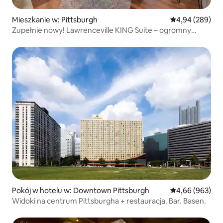
Mieszkanie w: Pittsburgh
Średnia ocena: 4
4,94 (289)
Zupełnie nowy! Lawrenceville KING Suite – ogromny
balkon
Pokój w hotelu w: Downtown Pittsburgh
Średnia ocena: 4
4,66 (963)
Widoki na centrum Pittsburgha + restauracja. Bar. Basen.