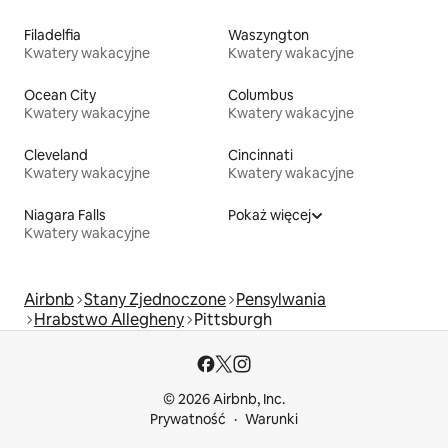
Filadelfia
Waszyngton
Kwatery wakacyjne
Kwatery wakacyjne
Ocean City
Columbus
Kwatery wakacyjne
Kwatery wakacyjne
Cleveland
Cincinnati
Kwatery wakacyjne
Kwatery wakacyjne
Niagara Falls
Pokaż więcej
Kwatery wakacyjne
Airbnb
Stany Zjednoczone
Pensylwania
Hrabstwo Allegheny
Pittsburgh
© 2026 Airbnb, Inc.
Prywatność
Warunki