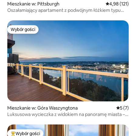
Mieszkanie w: Pittsburgh
Średnia ocena: 
4,98 (121)
Oszałamiający apartament z podwójnym łóżkiem typu
king i tarasem na dachu
Wybór gości
Wybór gości
Mieszkanie w: Góra Waszyngtona
Średnia oc
5 (7)
Luksusowa wycieczka z widokiem na panoramę miasta –
spacer do punktów widokowych
Wybór gości