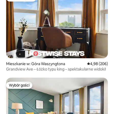
Najpopularniejsze z kategorii Wybór gości
Mieszkanie w: Góra Waszyngtona
Średnia ocena: 4
4,98 (206)
Grandview Ave – Łóżko typu king – spektakularne widoki!
Wybór gości
Wybór gości