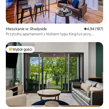
Mieszkanie w: Shadyside
Średnia ocena: 
4,94 (187)
Przytulny apartament z łóżkiem typu King tuż przy
orzechach włoskich
Wybór gości
Najpopularniejsze z kategorii Wybór gości