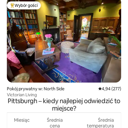
Wybór gości
Najpopularniejsze z kategorii Wybór gości
Pokój prywatny w: North Side
Średnia ocena: 
4,94 (277)
Victorian Living
Pittsburgh – kiedy najlepiej odwiedzić to
miejsce?
Miesiąc
Średnia
Średnia
cena
temperatura