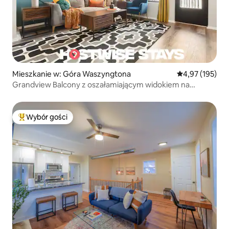
Mieszkanie w: Góra Waszyngtona
Średnia ocena: 
4,97 (195)
Grandview Balcony z oszałamiającym widokiem na
panoramę miasta
Wybór gości
Najpopularniejsze z kategorii Wybór gości