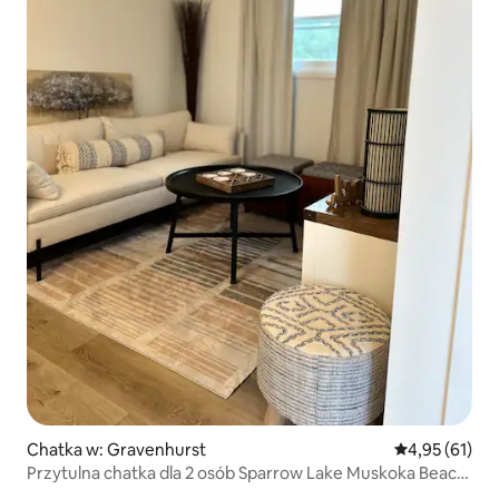
Chatka w: Gravenhurst
Średnia ocena:
4,95 (61)
Przytulna chatka dla 2 osób Sparrow Lake Muskoka Beach
House