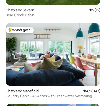
Chatka w: Severn
Średnia oce
5 (12)
Bear Creek Cabin
Wybór gości
Najpopularniejsze z kategorii Wybór gości
Chatka w: Mansfield
Średnia ocena:
4,98 (47)
Country Cabin - 45 Acres with Freshwater Swimming