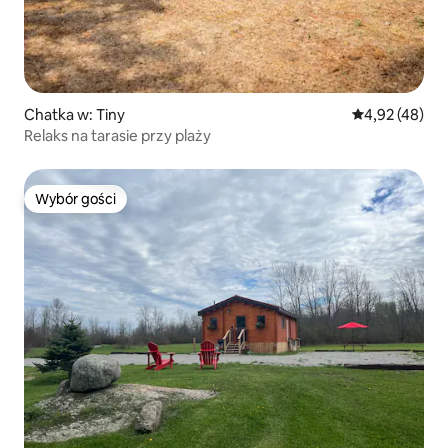
Chatka w: Tiny
Średnia ocena:
4,92 (48)
Relaks na tarasie przy plaży
Wybór gości
Wybór gości