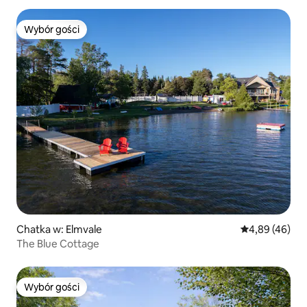
Wybór gości
Wybór gości
Chatka w: Elmvale
Średnia ocena:
4,89 (46)
The Blue Cottage
Wybór gości
Wybór gości