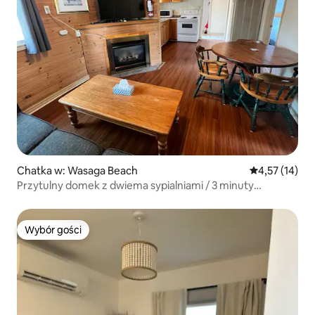
Chatka w: Wasaga Beach
Średnia ocena:
4,57 (14)
Przytulny domek z dwiema sypialniami / 3 minuty
spacerem od plaży
Wybór gości
Wybór gości