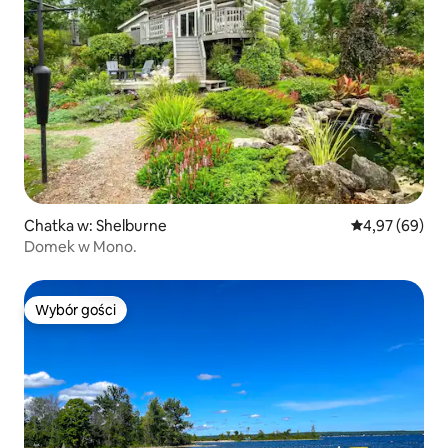
Chatka w: Shelburne
Średnia ocena:
4,97 (69)
Domek w Mono.
Wybór gości
Wybór gości