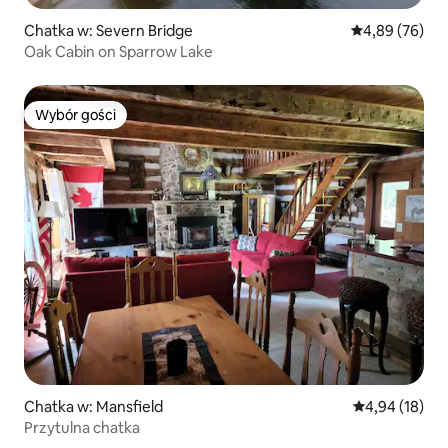
Chatka w: Severn Bridge
Średnia ocena:
4,89 (76)
Oak Cabin on Sparrow Lake
Wybór gości
Wybór gości
Chatka w: Mansfield
Średnia ocena:
4,94 (18)
Przytulna chatka