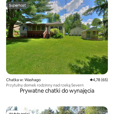
Superhost
Superhost
Chatka w: Washago
Średnia ocena:
4,78 (65)
Przytulny domek rodzinny nad rzeką Severn
Prywatne chatki do wynajęcia