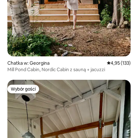
Chatka w: Georgina
Średnia ocena: 
4,95 (133)
Mill Pond Cabin, Nordic Cabin z sauną + jacuzzi
Wybór gości
Wybór gości