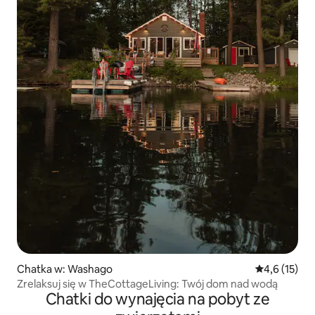
Chatka w: Washago
Średnia ocena
4,6 (15)
Zrelaksuj się w TheCottageLiving: Twój dom nad wodą
Chatki do wynajęcia na pobyt ze