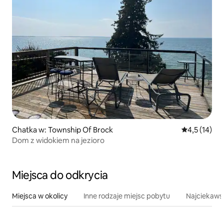
Chatka w: Township Of Brock
Średnia ocena
4,5 (14)
Dom z widokiem na jezioro
Miejsca do odkrycia
Miejsca w okolicy
Inne rodzaje miejsc pobytu
Najciekawsz