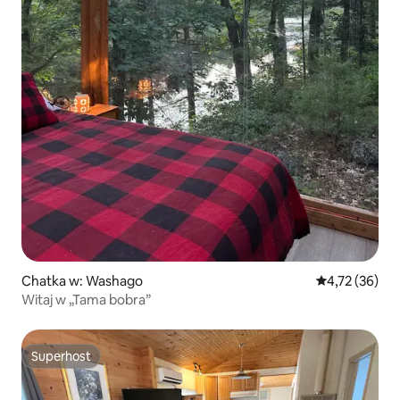
Chatka w: Washago
Średnia ocena:
4,72 (36)
Witaj w „Tama bobra”
Superhost
Superhost