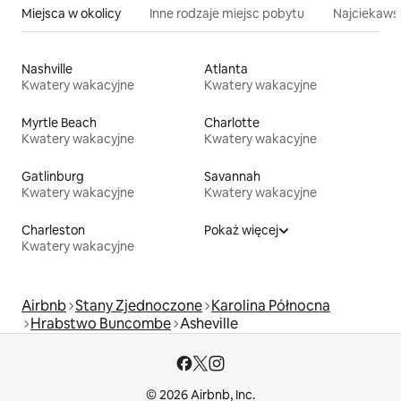
Miejsca w okolicy
Inne rodzaje miejsc pobytu
Najciekawsz
Nashville
Atlanta
Kwatery wakacyjne
Kwatery wakacyjne
Myrtle Beach
Charlotte
Kwatery wakacyjne
Kwatery wakacyjne
Gatlinburg
Savannah
Kwatery wakacyjne
Kwatery wakacyjne
Charleston
Pokaż więcej
Kwatery wakacyjne
Airbnb
Stany Zjednoczone
Karolina Północna
Hrabstwo Buncombe
Asheville
© 2026 Airbnb, Inc.