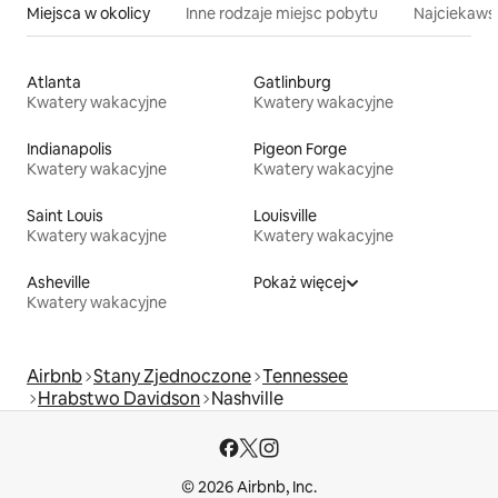
Miejsca w okolicy
Inne rodzaje miejsc pobytu
Najciekawsz
Atlanta
Gatlinburg
Kwatery wakacyjne
Kwatery wakacyjne
Indianapolis
Pigeon Forge
Kwatery wakacyjne
Kwatery wakacyjne
Saint Louis
Louisville
Kwatery wakacyjne
Kwatery wakacyjne
Asheville
Pokaż więcej
Kwatery wakacyjne
Airbnb
Stany Zjednoczone
Tennessee
Hrabstwo Davidson
Nashville
© 2026 Airbnb, Inc.