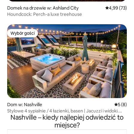
Domek na drzewie w: Ashland City
Średnia ocena:
4,99 (73)
Houndcock: Perch-a luxe treehouse
Wybór gości
Wybór gości
Dom w: Nashville
Średnia oc
5 (8)
Stylowe 4 sypialnie / 4 łazienki, basen | Jacuzzi i widoki.
Nashville – kiedy najlepiej odwiedzić to
11 łóżek!
miejsce?