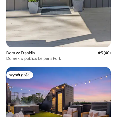
Dom w: Franklin
Średnia oce
5 (40)
Domek w pobliżu Leiper's Fork
Wybór gości
Wybór gości