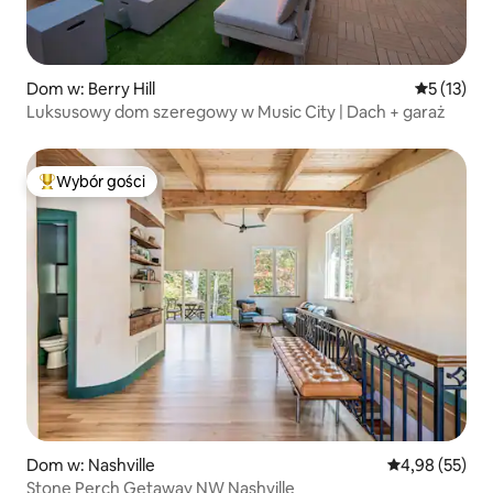
Dom w: Berry Hill
Średnia oce
5 (13)
Luksusowy dom szeregowy w Music City | Dach + garaż
Wybór gości
Najpopularniejsze z kategorii Wybór gości
Dom w: Nashville
Średnia ocena:
4,98 (55)
Stone Perch Getaway NW Nashville