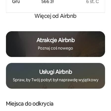
Gru
566 zł
6 st. C
Więcej od Airbnb
Atrakcje Airbnb
Poznaj coś nowego
Usługi Airbnb
Spraw, by Twój pobyt był naprawdę wyjątkowy
Miejsca do odkrycia