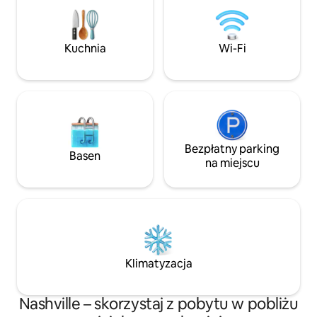
salon/jadalnia, kominek kamienny i
The Gulch, Bridg
pralnia. Miejsca do spania dla maks. 3
i środmiejścia Nash
osób. Taras z widokiem na zalesiony
taras nad wodą z 
teren. Zaledwie 30 minut do atrakcji
🚣🏻 🐾 W pełni 
Kuchnia
Wi-Fi
Nashville, Grand Ol Opry i lotniska,
przyjazne zwierzęt
szybka jazda do lokalnych restauracji itp.
Broadway, Bridgest
20 minut do lotnis
Bezpłatny parking
Basen
na miejscu
Klimatyzacja
Nashville – skorzystaj z pobytu w pobliżu