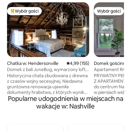
Wybór gości
Wybór gości
Najpopularniejsze z kategorii Wybór gości
Wybór gości
Chatka w: Hendersonville
Średnia ocena: 4,99 na 5, liczba 
4,99 (155)
Domek gościnny w
e
Domek z bali JuneBug, wymarzony loft,
Apartament River
kamienny kominek
15 minut od Broa
Historyczna chata zbudowana z drewna
PRYWATNY PENS
z czasów wojny secesyjnej. Niedawna
Z APARTAMENTEM 
gruntowna renowacja ujawniła
do centrum Nashvi
dokumenty hrabstwa, z których wynika,
w piersiach widoki
Popularne udogodnienia w miejscach na
że została zaprojektowana przez
Cumberland z pry
architekta gwiazd Braxtona Dixona dla
i całkowicie ogro
wakacje w: Nashville
Johnny'ego Casha. Idealne miejsce dla
Ten nowoczesny
artystów lub muzyków. Pełna kuchnia,
nad wodą oferuje t
wanna, apartament dla nowożeńców na
światów: spokojn
poddaszu z łazienką, łóżko typu king,
rzeką zaledwie 15