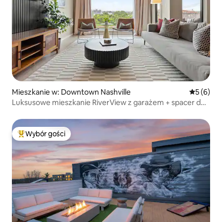
Mieszkanie w: Downtown Nashville
Średnia oc
5 (6)
Luksusowe mieszkanie RiverView z garażem + spacer do
centrum
Wybór gości
Najpopularniejsze z kategorii Wybór gości