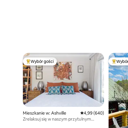
Wybór gości
Wybór
Najpopularniejsze z kategorii Wybór gości
Najpopul
Mieszkanie w: Ashville
Średnia ocena: 4,99 na 5,
4,99 (640)
Zrelaksuj się w naszym przytulnym
studio pełnym lokalnej sztuki