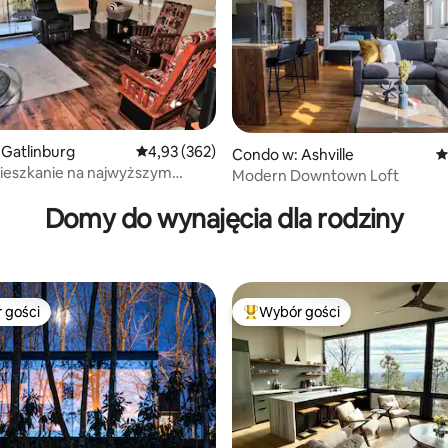
Gatlinburg
Średnia ocena: 4,93 na 5, liczba recenzji: 362
4,93 (362)
Condo w: Ashville
Ś
ieszkanie na najwyższym
, liczba recenzji: 127
Modern Downtown Loft
z prywatnym balkonem
Domy do wynajęcia dla rodziny
 gości
Wybór gości
arniejsze z kategorii Wybór gości
Najpopularniejsze z kategorii 