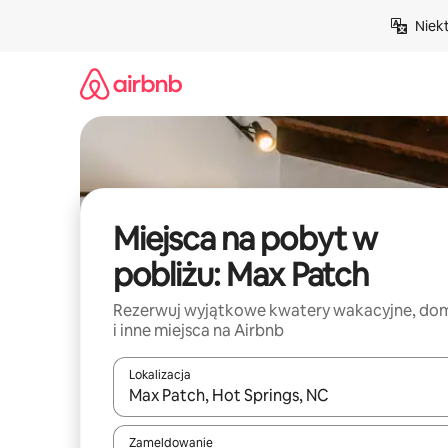
Przejdź
Niek
do
treści
Miejsca na pobyt w
pobliżu: Max Patch
Rezerwuj wyjątkowe kwatery wakacyjne, do
i inne miejsca na Airbnb
Lokalizacja
Gdy wyniki będą dostępne, możesz poruszać się p
Zameldowanie