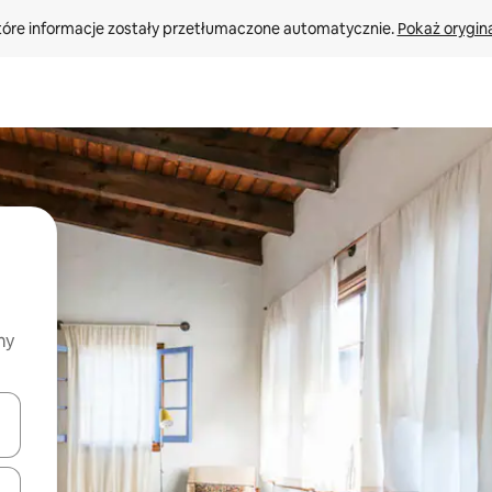
tóre informacje zostały przetłumaczone automatycznie. 
Pokaż orygina
my
o nich za pomocą klawiszy strzałek w górę i w dół lub przeglądać j