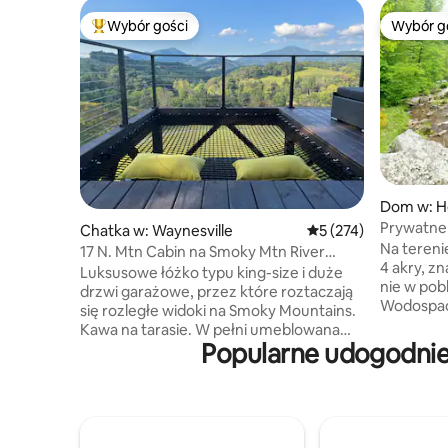
Wybór gości
Wybór g
Najpopularniejsze z kategorii Wybór gości
Wybór g
Dom w: Ho
Prywatne 
Chatka w: Waynesville
Średnia ocena: 5 na 5
5 (274)
szlaki i EV 
Na tereni
17 N. Mtn Cabin na Smoky Mtn River
4 akry, z
Ranch
Luksusowe łóżko typu king-size i duże
nie w pobl
drzwi garażowe, przez które roztaczają
Wodospad
się rozległe widoki na Smoky Mountains.
a 38 okien
Kawa na tarasie. W pełni umeblowana
wpuszcza 
Popularne udogodnie
sypialnia i łazienka, produkty do kąpieli
otacza g
Paya, klimatyzacja/ogrzewanie, aneks
meble, sk
kuchenny i przyciemniane oświetlenie.
system na
Przyjazne dla zwierząt, ogrodzone
z 10 głośn
podwórko o powierzchni 5 akrów,
oświetlen
40 USD za pierwsze zwierzę, 20 USD za