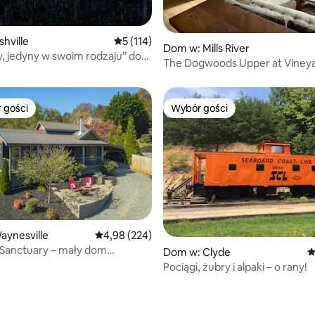
hville
Średnia ocena: 5 na 5, liczba recenzji: 114
5 (114)
Dom w: Mills River
, liczba recenzji: 166
, jedyny w swoim rodzaju” dom
The Dogwoods Upper at Viney
 + jacuzzi
 gości
Wybór gości
arniejsze z kategorii Wybór gości
Wybór gości
, liczba recenzji: 152
aynesville
Średnia ocena: 4,98 na 5, liczba recenzji: 224
4,98 (224)
 Sanctuary – mały dom
Dom w: Clyde
Ś
funkcjami!
Pociągi, żubry i alpaki – o rany!