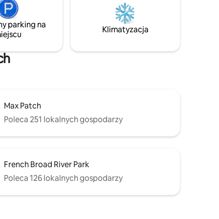
zachody słońca. Ten przytulny domek
może pomieścić 4 osoby. Jest idealny dla
 można
rodziny lub znajomych szukających
ny parking na
Klimatyzacja
spokoju i kontaktu z naturą. Poczuj
iejscu
esencję górskiego życia w komforcie
i stylu!
ch
Max Patch
Poleca 251 lokalnych gospodarzy
French Broad River Park
Poleca 126 lokalnych gospodarzy