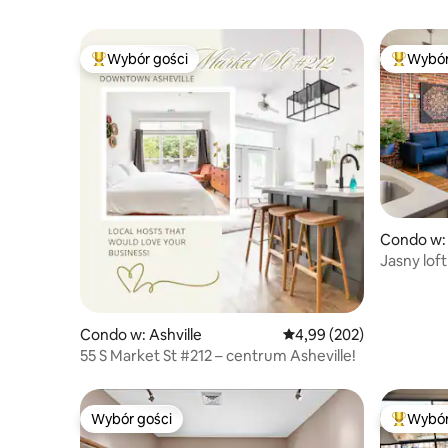
Wybór gości
Wybór
Najpopularniejsze z kategorii Wybór gości
Najpopul
Condo w: 
Jasny lof
dojść, ba
Condo w: Ashville
Średnia ocena: 4,99 na 5,
4,99 (202)
55 S Market St #212 – centrum Asheville!
Wybór gości
Wybór
Wybór gości
Najpopul