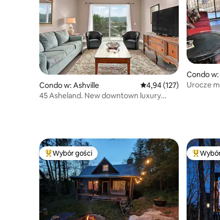
Condo w: 
Urocze m
Condo w: Ashville
Średnia ocena: 4,94 na 5
4,94 (127)
piętrze 
45 Asheland. New downtown luxury
condo. #304
Wybór gości
Wybór
Najpopularniejsze z kategorii Wybór gości
Najpopul