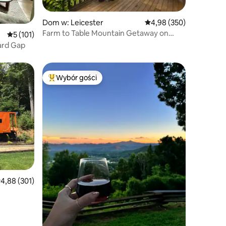
Dom w: Leicester
Średnia ocena: 4,98 na 5
4,98 (350)
Farm to Table Mountain Getaway on
Średnia ocena: 5 na 5, liczba recenzji: 101
5 (101)
Peaceful Sheep Farm
ard Gap
Wybór gości
Najpopularniejsze z kategorii Wybór gości
rednia ocena: 4,88 na 5, liczba recenzji: 301
4,88 (301)