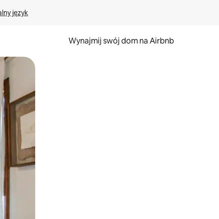
lny język
Wynajmij swój dom na Airbnb
e za pomocą gestów dotykowych lub przesuwania.