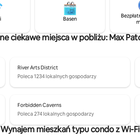
cieżki nad strumieniem,
się na wieczory w górach. Spokojne,
rabaty na połowie posesji,
wyjątkowe miejsce, w którym
tną przez trzy sezony w roku,
Bezpłat
doświadczyć magii gór. ✨
i
Basen
tne szlaki o długości mili,
m
#yonashousetn
wadzą w górę i przy każdym
ie znajduje się ławka.
nne ciekawe miejsca w pobliżu: Max Pat
e ładowanie pojazdów
nych.
River Arts District
Poleca 1234 lokalnych gospodarzy
Forbidden Caverns
Poleca 274 lokalnych gospodarzy
Wynajem mieszkań typu condo z Wi-Fi