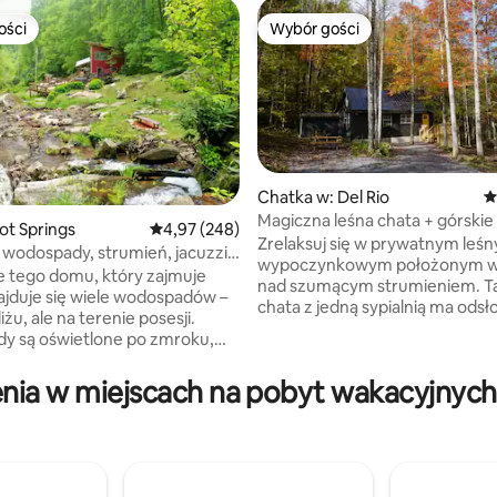
ości
Wybór gości
ości
Wybór gości
Chatka w: Del Rio
Ś
Magiczna leśna chata + górskie 
t Springs
Średnia ocena: 4,97 na 5, liczba recenzji: 248
4,97 (248)
Zrelaksuj się w prywatnym le
wodospady, strumień, jacuzzi,
, liczba recenzji: 274
wypoczynkowym położonym w
II
e tego domu, który zajmuje
nad szumącym strumieniem. T
najduje się wiele wodospadów –
chata z jedną sypialnią ma odsł
iżu, ale na terenie posesji.
belki, podłogi z twardego drew
y są oświetlone po zmroku,
i przytulny kominek opalany d
 i świetlików w ciągu dnia
Wolnostojące studio i spokojna
światło dzienne, a w nocy
nia w miejscach na pobyt wakacyjnych 
przestrzeń na zewnątrz tworz
wiazdy ramą. Ręcznie wykonane
wyjątkowe miejsce, w którym 
órzana sofa, luksusowa balia,
zrelaksować, spędzić czas z bli
głośnienia Sonos
i cieszyć się przyrodą. Obejmuj
ikami, zmieniające kolor
odnowioną łazienkę, pralnię, gri
ie, dwa miejsca na ognisko,
i miejsce na piknik, które idealn