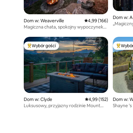
Dom w: As
Dom w: Weaverville
Średnia ocena: 4,99 na 5
4,99 (166)
„Magiczny
Magiczna chata, spokojny wypoczynek
z lustrami
w ten weekend
Wybór gości
Wybór
Najpopularniejsze z kategorii Wybór gości
Najpopul
Dom w: Clyde
Średnia ocena: 4,99 na 5
4,99 (152)
Dom w: W
Luksusowy, przyjazny rodzinie Mount
Shayne 's
Home w pobliżu AVL/WVL Yard
z dużymi 