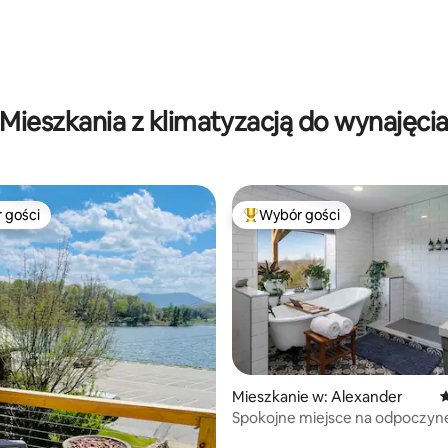
Mieszkania z klimatyzacją do wynajęci
 gości
Wybór gości
arniejsze z kategorii Wybór gości
Najpopularniejsze z kategorii 
 liczba recenzji: 640
Mieszkanie w: Alexander
Ś
Spokojne miejsce na odpoczyn
z wanną spa, paleniskiem i pię