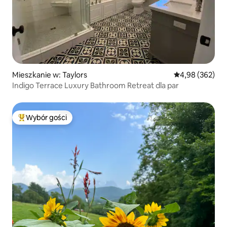
Mieszkanie w: Taylors
Średnia ocena: 
4,98 (362)
Indigo Terrace Luxury Bathroom Retreat dla par
Wybór gości
Najpopularniejsze z kategorii Wybór gości