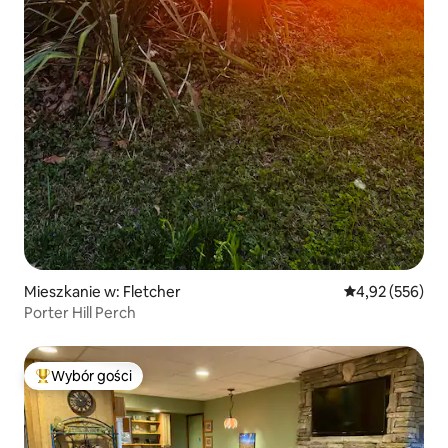
Mieszkanie w: Fletcher
Średnia ocena: 
4,92 (556)
Porter Hill Perch
Wybór gości
Najpopularniejsze z kategorii Wybór gości