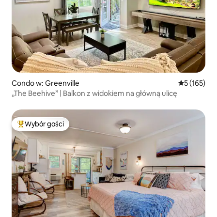
Condo w: Greenville
Średnia ocen
5 (165)
„The Beehive” | Balkon z widokiem na główną ulicę
Wybór gości
Najpopularniejsze z kategorii Wybór gości