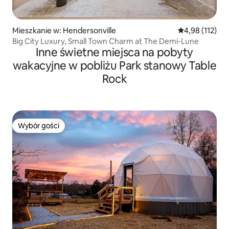
Mieszkanie w: Hendersonville
Średnia ocena: 
4,98 (112)
Big City Luxury, Small Town Charm at The Demi-Lune
Inne świetne miejsca na pobyty
wakacyjne w pobliżu Park stanowy Table
Rock
Wybór gości
Wybór gości