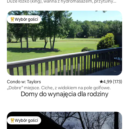
Duże łóżko (king), wanna z hydromasażem, przytulny
wypoczynek w pobliżu jeziora Lyman
Wybór gości
Najpopularniejsze z kategorii Wybór gości
Condo w: Taylors
Średnia ocena: 
4,99 (173)
„Dobre” miejsce. Ciche, z widokiem na pole golfowe.
Domy do wynajęcia dla rodziny
Wybór gości
Najpopularniejsze z kategorii Wybór gości