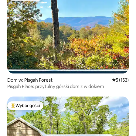
Dom w: Pisgah Forest
Średnia ocen
5 (153)
Pisgah Place: przytulny górski dom z widokiem
Wybór gości
Najpopularniejsze z kategorii Wybór gości