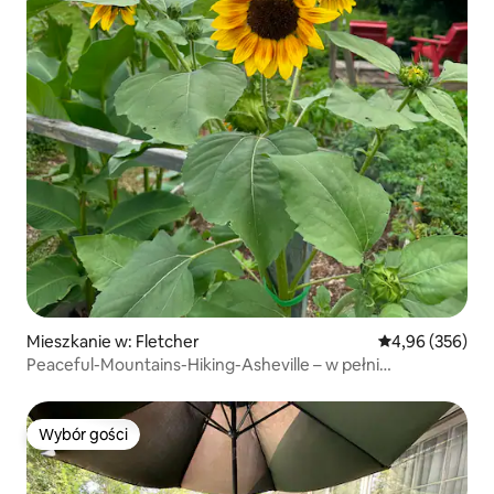
Mieszkanie w: Fletcher
Średnia ocena: 
4,96 (356)
Peaceful-Mountains-Hiking-Asheville – w pełni
wyposażona kuchnia
Wybór gości
Wybór gości