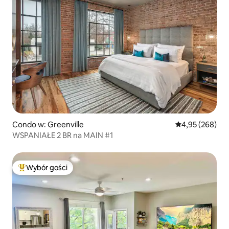
Condo w: Greenville
Średnia ocena: 
4,95 (268)
WSPANIAŁE 2 BR na MAIN #1
Wybór gości
Najpopularniejsze z kategorii Wybór gości