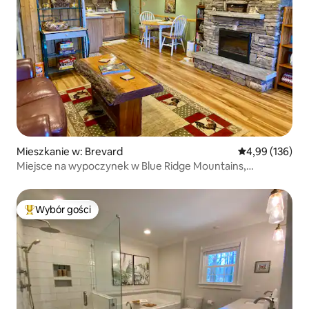
Mieszkanie w: Brevard
Średnia ocena: 
4,99 (136)
Miejsce na wypoczynek w Blue Ridge Mountains,
przyjazne dla zwierząt
Wybór gości
Najpopularniejsze z kategorii Wybór gości