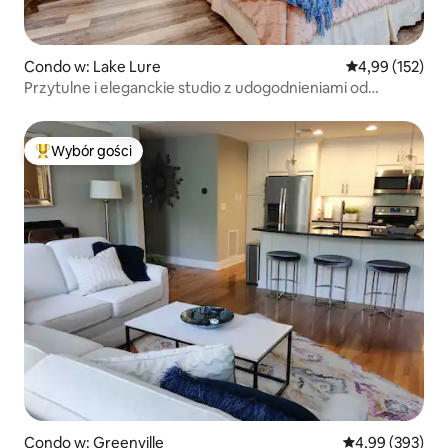
Condo w: Lake Lure
Średnia ocena: 
4,99 (152)
Przytulne i eleganckie studio z udogodnieniami od
Rumbling Bald!
Wybór gości
Najpopularniejsze z kategorii Wybór gości
Condo w: Greenville
Średnia ocena: 
4,99 (393)