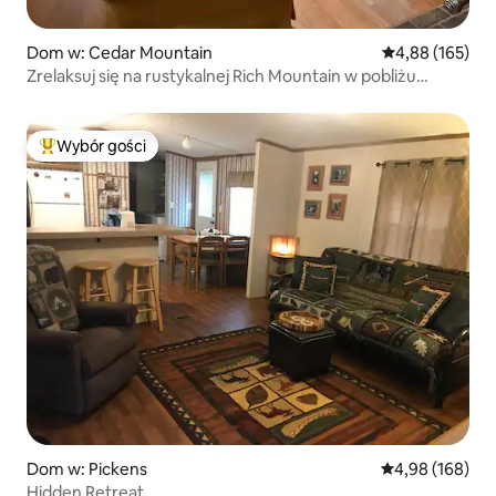
Dom w: Cedar Mountain
Średnia ocena: 
4,88 (165)
Zrelaksuj się na rustykalnej Rich Mountain w pobliżu
Brevard
Wybór gości
Najpopularniejsze z kategorii Wybór gości
Dom w: Pickens
Średnia ocena: 
4,98 (168)
Hidden Retreat