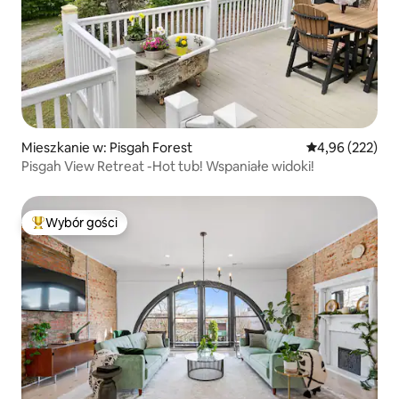
Mieszkanie w: Pisgah Forest
Średnia ocena: 
4,96 (222)
Pisgah View Retreat -Hot tub! Wspaniałe widoki!
Wybór gości
Najpopularniejsze z kategorii Wybór gości