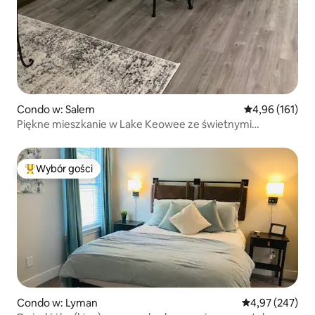
Condo w: Salem
Średnia ocena: 
4,96 (161)
Piękne mieszkanie w Lake Keowee ze świetnymi
udogodnieniami
Wybór gości
Najpopularniejsze z kategorii Wybór gości
Condo w: Lyman
Średnia ocena: 
4,97 (247)