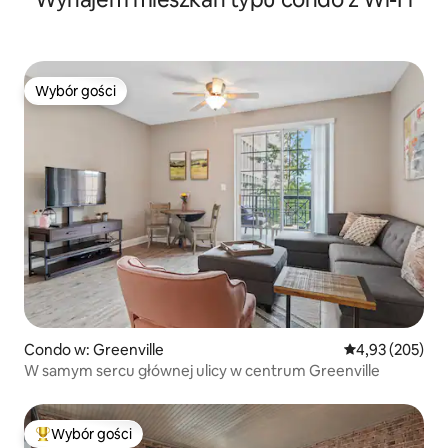
Wybór gości
Wybór gości
Condo w: Greenville
Średnia ocena: 
4,93 (205)
W samym sercu głównej ulicy w centrum Greenville
Wybór gości
Najpopularniejsze z kategorii Wybór gości