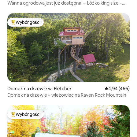
Wanna ogrodowa jest już dostępna! – Łóżko king size –
Światłowód
Wybór gości
Najpopularniejsze z kategorii Wybór gości
Domek na drzewie w: Fletcher
Średnia ocena: 
4,94 (466)
Domek na drzewie – wieżowiec na Raven Rock Mountain
Wybór gości
Najpopularniejsze z kategorii Wybór gości