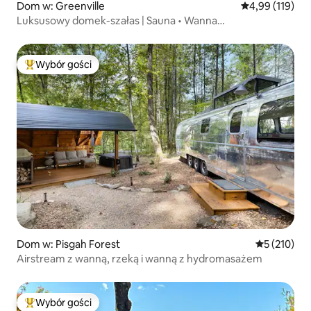
Dom w: Greenville
Średnia ocena: 
4,99 (119)
Luksusowy domek-szałas | Sauna • Wanna
z hydromasażem • Prysznic parowy
Wybór gości
Najpopularniejsze z kategorii Wybór gości
Dom w: Pisgah Forest
Średnia ocen
5 (210)
Airstream z wanną, rzeką i wanną z hydromasażem
Wybór gości
Najpopularniejsze z kategorii Wybór gości