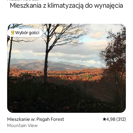
Mieszkania z klimatyzacją do wynajęcia
Wybór gości
Najpopularniejsze z kategorii Wybór gości
Mieszkanie w: Pisgah Forest
Średnia ocena: 
4,98 (312)
Mountain View