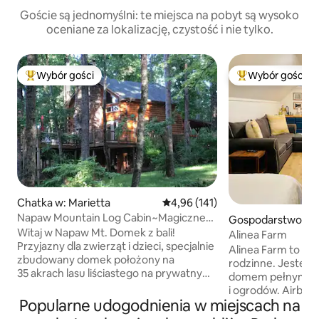
Goście są jednomyślni: te miejsca na pobyt są wysoko
oceniane za lokalizację, czystość i nie tylko.
Wybór gości
Wybór gości
Najpopularniejsze z kategorii Wybór gości
Najpopularniejsze
Chatka w: Marietta
Średnia ocena: 4,96 na 5, liczba 
4,96 (141)
Napaw Mountain Log Cabin~Magiczne
Gospodarstwo agr
doświadczenie Mt.Top
Witaj w Napaw Mt. Domek z bali!
czne w: Pickens
Alinea Farm
Przyjazny dla zwierząt i dzieci, specjalnie
Alinea Farm to dz
zbudowany domek położony na
rodzinne. Jesteś
35 akrach lasu liściastego na prywatnym
domem pełnym zw
szczycie góry. Z otaczających tarasów
i ogrodów. Airbnb zostało niedawno
roztacza się piękny widok na Blue Ridge
Popularne udogodnienia w miejscach na
przebudowane i znajduje się nad naszym
Mountains. Zrelaksuj się w jacuzzi (od
garażem wolnosto