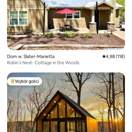
Dom w: Slater-Marietta
Średnia ocena: 
4,98 (118)
Robin's Nest- Cottage in the Woods
Wybór gości
Najpopularniejsze z kategorii Wybór gości