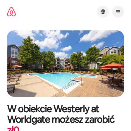
Przejdź
do
treści
W obiekcie
Westerly at
Worldgate
możesz zarobić
zł
0