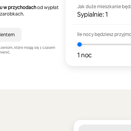
Jak duże mieszkanie bę
łu w przychodach
od wypłat
Sypialnie: 1
 zarobkach.
Ile nocy będziesz przyjm
dentem
zeniom, które mogą się z czasem
mienić.
1 noc