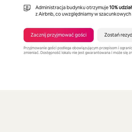
Administracja budynku otrzymuje
10% udzia
z Airbnb, co uwzględniamy w szacunkowych
Zacznij przyjmować gości
Zostań rezy
Przyjmowanie gości podlega obowiązującym przepisom i ogranic
zmieniać. Dostępność lokalu nie jest gwarantowana i może się z
Twoje potencjalne zarobki wynoszą zł3439 miesięcznie
Widać 0 z 0 elementów