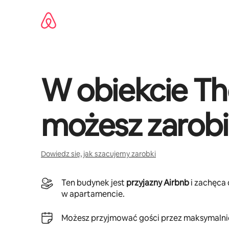
Przejdź
do
treści
W obiekcie
Th
możesz zarob
Dowiedz się, jak szacujemy zarobki
Ten budynek jest
przyjazny Airbnb
i zachęca
w apartamencie.
Możesz przyjmować gości przez maksymaln