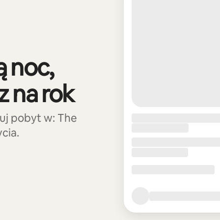
 noc,
 na rok
uj pobyt w: The
cia.