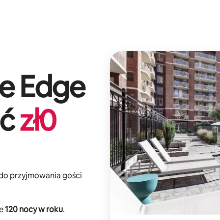
e Edge
ić
zł
0
 do przyjmowania gości
ie
120 nocy w roku
.