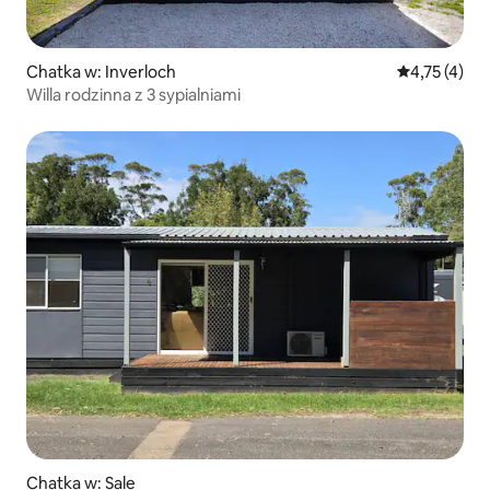
Chatka w: Inverloch
Średnia ocena
4,75 (4)
Willa rodzinna z 3 sypialniami
Chatka w: Sale