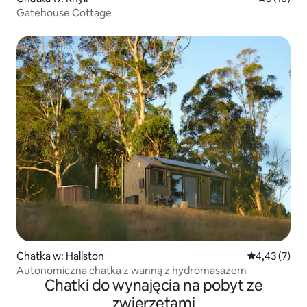
Gatehouse Cottage
Chatka w: Hallston
Średnia ocena
4,43 (7)
Autonomiczna chatka z wanną z hydromasażem
Chatki do wynajęcia na pobyt ze
zwierzętami