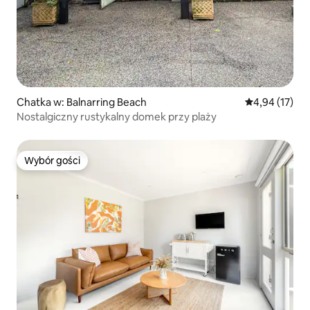
Chatka w: Balnarring Beach
Średnia ocena:
4,94 (17)
Nostalgiczny rustykalny domek przy plaży
Wybór gości
Wybór gości