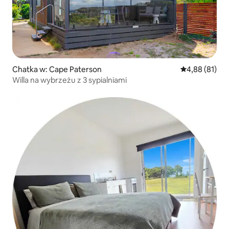
Chatka w: Cape Paterson
Średnia ocena:
4,88 (81)
Willa na wybrzeżu z 3 sypialniami