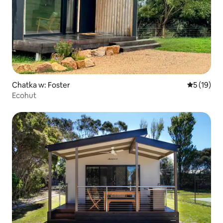
Chatka w: Foster
Średnia oce
5 (19)
Ecohut