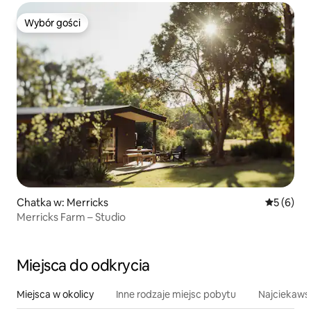
Wybór gości
Wybór gości
Chatka w: Merricks
Średnia oc
5 (6)
Merricks Farm – Studio
Miejsca do odkrycia
Miejsca w okolicy
Inne rodzaje miejsc pobytu
Najciekawsz