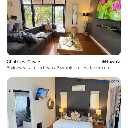
Chatka w: Cowes
Nowe miejsc
Nowość
Stylowa willa resortowa z 3 sypialniami i widokiem na
okolicę