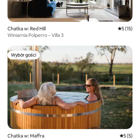
Chatka w: Red Hill
Średnia oce
5 (15)
Winiarnia Polperro – Villa 3
Wybór gości
Wybór gości
Chatka w: Maffra
Średnia oc
5 (5)