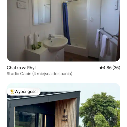
Chatka w: Rhyll
Średnia ocena:
4,86 (36)
Studio Cabin (4 miejsca do spania)
Wybór gości
Najpopularniejsze z kategorii Wybór gości