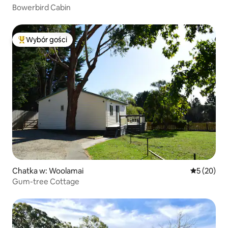
Bowerbird Cabin
Wybór gości
Najpopularniejsze z kategorii Wybór gości
Chatka w: Woolamai
Średnia oce
5 (20)
Gum-tree Cottage