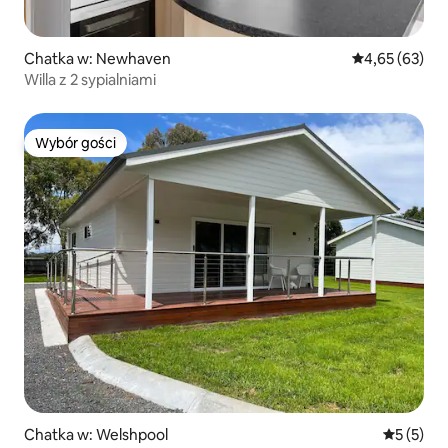
Chatka w: Newhaven
Średnia ocena:
4,65 (63)
Willa z 2 sypialniami
Wybór gości
Wybór gości
Chatka w: Welshpool
Średnia oc
5 (5)