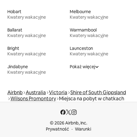
Hobart
Melbourne
Kwatery wakacyjne
Kwatery wakacyjne
Ballarat
Warrnambool
Kwatery wakacyjne
Kwatery wakacyjne
Bright
Launceston
Kwatery wakacyjne
Kwatery wakacyjne
Jindabyne
Pokaż więcej
Kwatery wakacyjne
Airbnb
Australia
Victoria
Shire of South Gippsland
Wilsons Promontory
Miejsca na pobyt w chatkach
© 2026 Airbnb, Inc.
Prywatność
Warunki