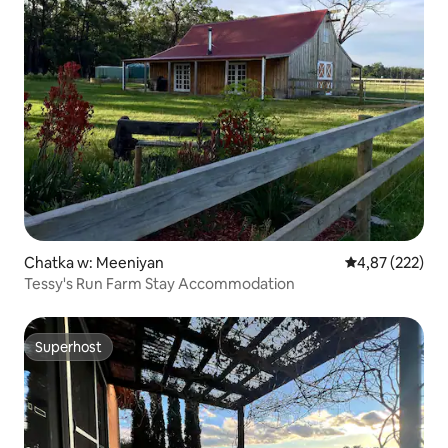
Chatka w: Meeniyan
Średnia ocena: 
4,87 (222)
Tessy's Run Farm Stay Accommodation
Superhost
Superhost