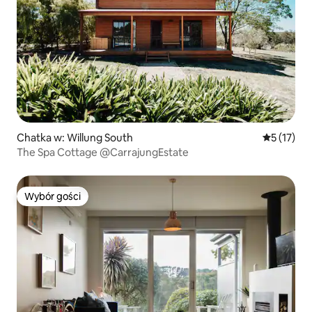
Chatka w: Willung South
Średnia oce
5 (17)
The Spa Cottage @CarrajungEstate
Wybór gości
Wybór gości