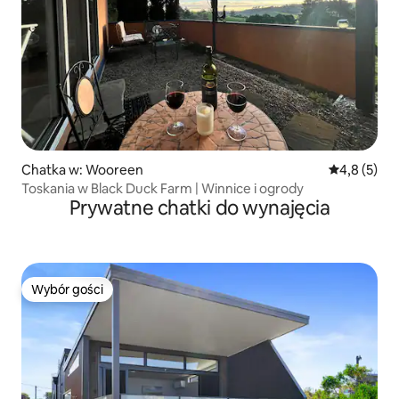
Chatka w: Wooreen
Średnia ocen
4,8 (5)
Toskania w Black Duck Farm | Winnice i ogrody
Prywatne chatki do wynajęcia
Wybór gości
Wybór gości