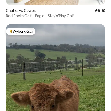
Chatka w: Cowes
Średnia oc
5 (5)
Red Rocks Golf – Eagle – Stay'n'Play Golf
Wybór gości
Najpopularniejsze z kategorii Wybór gości