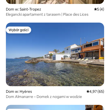
Dom w: Saint-Tropez
Średnia oc
5 (4)
Elegancki apartament z tarasem | Place des Lices
Wybór gości
Wybór gości
Dom w: Hyères
Średnia ocena:
4,97 (65)
Dom Almanarre – Domek z nogami w wodzie