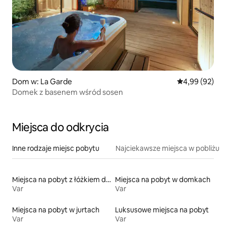
Dom w: La Garde
Średnia ocena:
4,99 (92)
Domek z basenem wśród sosen
Miejsca do odkrycia
Inne rodzaje miejsc pobytu
Najciekawsze miejsca w pobliżu
Miejsca na pobyt z łóżkiem dla osoby z niepełnosprawnością
Miejsca na pobyt w domkach
Var
Var
Miejsca na pobyt w jurtach
Luksusowe miejsca na pobyt
Var
Var