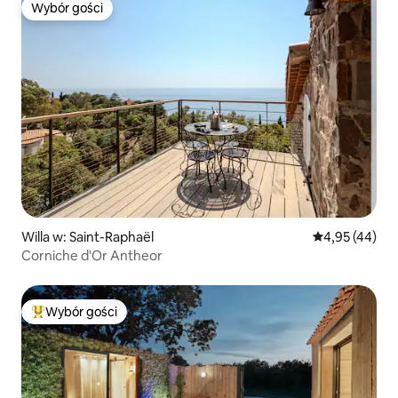
Wybór gości
Wybór gości
Willa w: Saint-Raphaël
Średnia ocena:
4,95 (44)
Corniche d'Or Antheor
Wybór gości
Najpopularniejsze z kategorii Wybór gości