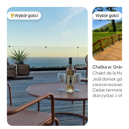
Wybór gości
Wybór gości
Najpopularniejsze z kategorii Wybór gości
Wybór gości
Chatka w: Gréoliè
Chalet de la Mauna
Jeśli domek górski
zarezerwowany w
Ciebie terminie, 
skorzystać z ofert
Uwaga: w sypialni n
zbyt wysoki. Pamiętaj, że grill jest dzikim
grillem. Więc jeśli
to jest to zabronio
o jacuzzi, prosimy
że jest to łaźnia r