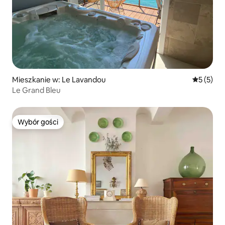
Mieszkanie w: Le Lavandou
Średnia oc
5 (5)
Le Grand Bleu
Wybór gości
Wybór gości