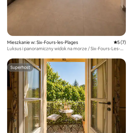
Mieszkanie w: Six-Fours-les-Plages
Średnia oc
5 (7)
Luksus i panoramiczny widok na morze / Six-Fours-Les-
Plages
Superhost
Superhost