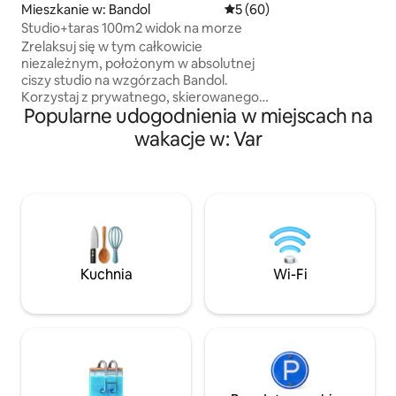
Mieszkanie w: Bandol
Średnia ocena: 5 na 5, liczba
5 (60)
w strefie wellness.
Studio+taras 100m2 widok na morze
podobnie jak sauna
Zrelaksuj się w tym całkowicie
z nią wiąże.
niezależnym, położonym w absolutnej
ciszy studio na wzgórzach Bandol.
Korzystaj z prywatnego, skierowanego
Popularne udogodnienia w miejscach na
na południe tarasu o powierzchni 100 m²,
z którego roztacza się wspaniały widok
wakacje w: Var
na morze i wyspę Bendor. 15 minut
spacerem od dworca kolejowego i
centrum miasta, z miejscami
parkingowymi. Po przyjemnym spacerze
po porcie i centrum, rozkoszuj się
spokojem tego małego zakątka raju. W
lecie i w okresie świąt Bożego
Narodzenia można podziwiać fajerwerki!
Kuchnia
Wi-Fi