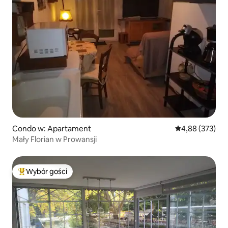
Condo w: Apartament
Średnia ocena: 
4,88 (373)
Mały Florian w Prowansji
Wybór gości
Najpopularniejsze z kategorii Wybór gości