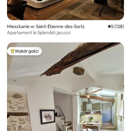
Mieszkanie w: Saint-Étienne-des-Sorts
Średnia ocen
5 (128)
Apartament le Splendid: jacuzzi
Wybór gości
Najpopularniejsze z kategorii Wybór gości