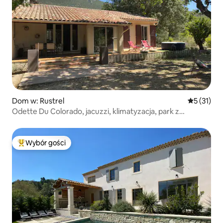
Dom w: Rustrel
Średnia oce
5 (31)
Odette Du Colorado, jacuzzi, klimatyzacja, park z
drzewami
Wybór gości
Najpopularniejsze z kategorii Wybór gości