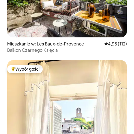
Mieszkanie w: Les Baux-de-Provence
Średnia ocena: 
4,95 (112)
Balkon Czarnego Księcia
Wybór gości
Najpopularniejsze z kategorii Wybór gości