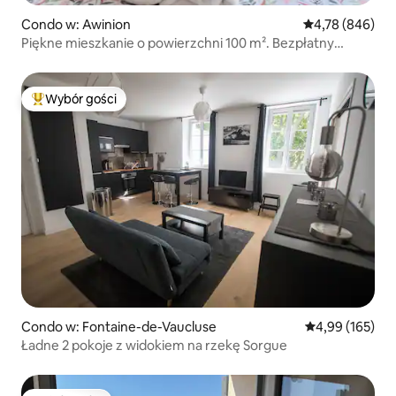
Condo w: Awinion
Średnia ocena: 
4,78 (846)
Piękne mieszkanie o powierzchni 100 m². Bezpłatny
prywatny parking.
Wybór gości
Najpopularniejsze z kategorii Wybór gości
Condo w: Fontaine-de-Vaucluse
Średnia ocena: 
4,99 (165)
Ładne 2 pokoje z widokiem na rzekę Sorgue