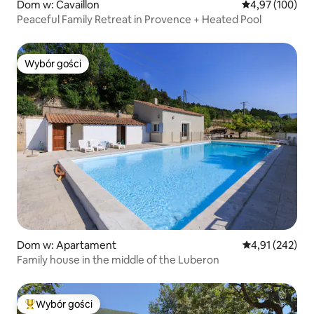
Dom w: Cavaillon
Średnia ocena: 
4,97 (100)
Peaceful Family Retreat in Provence + Heated Pool
Wybór gości
Wybór gości
Dom w: Apartament
Średnia ocena: 
4,91 (242)
Family house in the middle of the Luberon
Wybór gości
Najpopularniejsze z kategorii Wybór gości