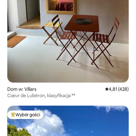
Dom w: Villars
Średnia ocena: 
4,81 (428)
Cœur de Lubéron, klasyfikacja **
Wybór gości
Najpopularniejsze z kategorii Wybór gości