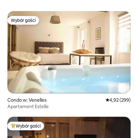
Wybór gości
Wybór gości
Condo w: Venelles
Średnia ocena: 
4,92 (299)
Apartament Estelle
Wybór gości
Najpopularniejsze z kategorii Wybór gości