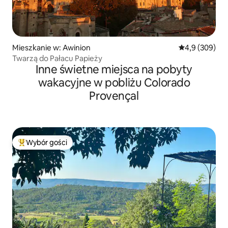
Mieszkanie w: Awinion
Średnia ocena:
4,9 (309)
Twarzą do Pałacu Papieży
Inne świetne miejsca na pobyty
wakacyjne w pobliżu Colorado
Provençal
Wybór gości
Najpopularniejsze z kategorii Wybór gości