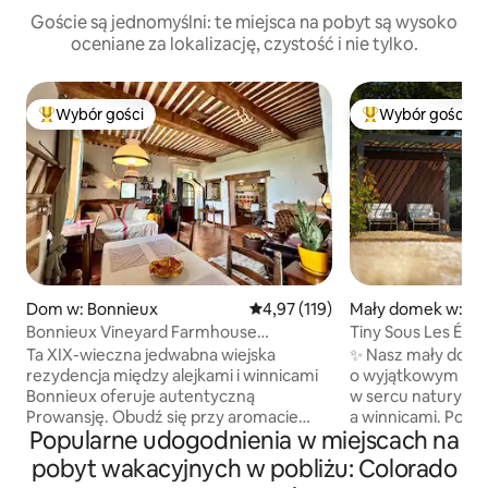
Goście są jednomyślni: te miejsca na pobyt są wysoko
oceniane za lokalizację, czystość i nie tylko.
Wybór gości
Wybór gości
Najpopularniejsze z kategorii Wybór gości
Najpopularniejsze
Dom w: Bonnieux
Średnia ocena: 4,97 na 5, liczba 
4,97 (119)
Mały domek w: M
Bonnieux Vineyard Farmhouse
Tiny Sous Les Étoi
Hideaway – zwierzęta mile widziane
na Ménerbes
Ta XIX-wieczna jedwabna wiejska
✨ Nasz mały dome
rezydencja między alejkami i winnicami
o wyjątkowym wys
Bonnieux oferuje autentyczną
w sercu natury mi
Prowansję. Obudź się przy aromacie
a winnicami. Poło
Popularne udogodnienia w miejscach na
espresso na tarasie z widokiem na
w samym sercu Lu
winnicę, a następnie wybierz się na
wyjątkowe widoki 
pobyt wakacyjnych w pobliżu: Colorado
spacer po ciepłe rogaliki, gdy
szczególnie o zac