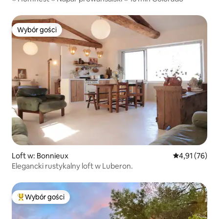
Wybór gości
Wybór gości
Loft w: Bonnieux
Średnia ocena:
4,91 (76)
Elegancki rustykalny loft w Luberon.
Wybór gości
Najpopularniejsze z kategorii Wybór gości