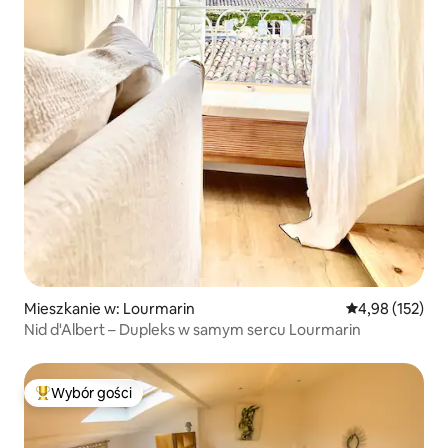
Mieszkanie w: Lourmarin
Średnia ocena: 
4,98 (152)
Nid d'Albert – Dupleks w samym sercu Lourmarin
Wybór gości
Najpopularniejsze z kategorii Wybór gości