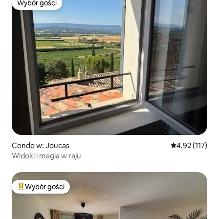
Wybór gości
Wybór gości
Condo w: Joucas
Średnia ocena: 
4,92 (117)
Widoki i magia w raju
Wybór gości
Najpopularniejsze z kategorii Wybór gości