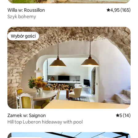
Willa w: Roussillon
Średnia ocena: 
4,95 (165)
Szyk bohemy
Wybór gości
Wybór gości
Zamek w: Saignon
Średnia oce
5 (14)
Hill top Luberon hideaway with pool