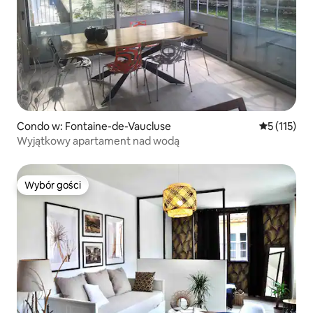
Condo w: Fontaine-de-Vaucluse
Średnia ocen
5 (115)
Wyjątkowy apartament nad wodą
Wybór gości
Wybór gości