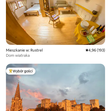
Mieszkanie w: Rustrel
Średnia ocena: 
4,96 (193)
Dom wiatraka
Wybór gości
Najpopularniejsze z kategorii Wybór gości