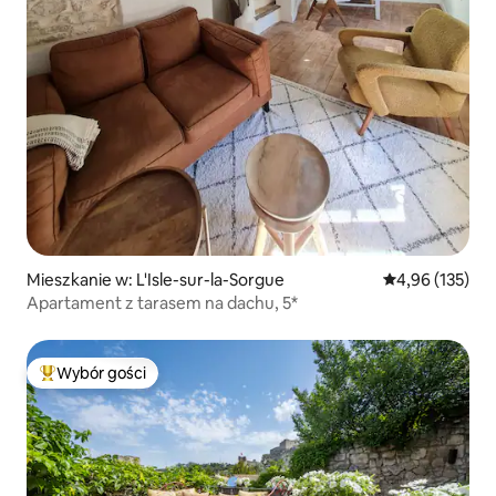
Mieszkanie w: L'Isle-sur-la-Sorgue
Średnia ocena: 
4,96 (135)
Apartament z tarasem na dachu, 5*
Wybór gości
Najpopularniejsze z kategorii Wybór gości