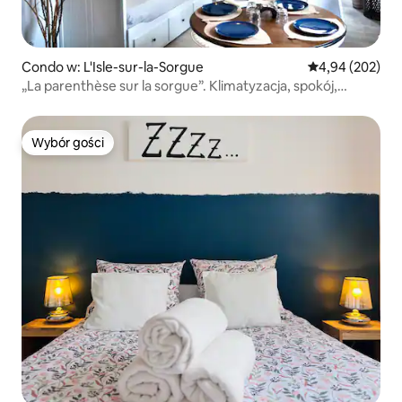
Condo w: L'Isle-sur-la-Sorgue
Średnia ocena: 
4,94 (202)
„La parenthèse sur la sorgue”. Klimatyzacja, spokój,
centrum
Wybór gości
Wybór gości