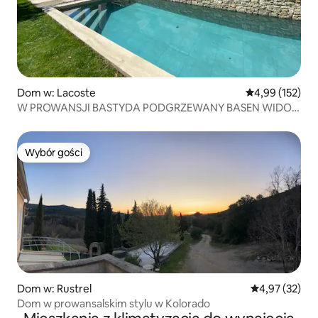
Dom w: Lacoste
Średnia ocena: 
4,99 (152)
W PROWANSJI BASTYDA PODGRZEWANY BASEN WIDOK
NA LUBERON
Wybór gości
Wybór gości
Dom w: Rustrel
Średnia ocena:
4,97 (32)
Dom w prowansalskim stylu w Kolorado