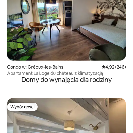
Condo w: Gréoux-les-Bains
Średnia ocena: 
4,92 (246)
Apartament La Loge du château z klimatyzacją
Domy do wynajęcia dla rodziny
Wybór gości
Wybór gości