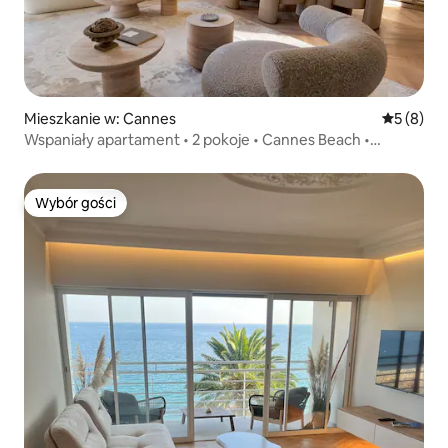
Mieszkanie w: Cannes
Średnia oc
5 (8)
Wspaniały apartament • 2 pokoje • Cannes Beach •
Klimatyzacja
Wybór gości
Wybór gości