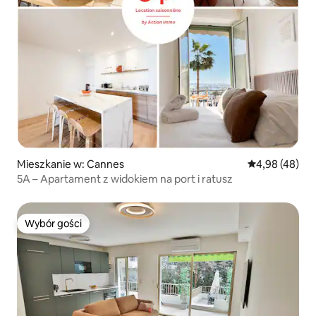
Mieszkanie w: Cannes
Średnia ocena:
4,98 (48)
5A – Apartament z widokiem na port i ratusz
Wybór gości
Wybór gości