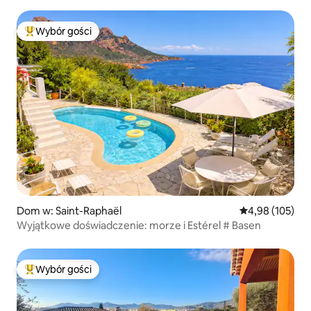
Wybór gości
Najpopularniejsze z kategorii Wybór gości
Dom w: Saint-Raphaël
Średnia ocena: 
4,98 (105)
Wyjątkowe doświadczenie: morze i Estérel # Basen
Wybór gości
Najpopularniejsze z kategorii Wybór gości