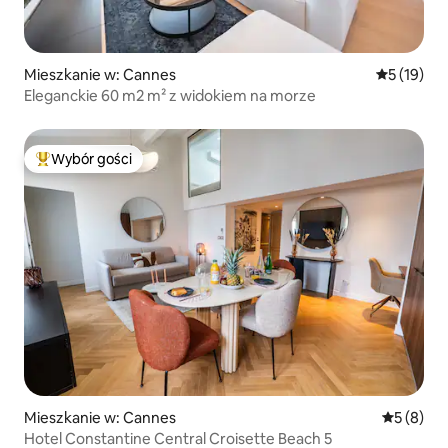
Mieszkanie w: Cannes
Średnia oce
5 (19)
Eleganckie 60 m2 m² z widokiem na morze
Wybór gości
Najpopularniejsze z kategorii Wybór gości
Mieszkanie w: Cannes
Średnia oc
5 (8)
Hotel Constantine Central Croisette Beach 5