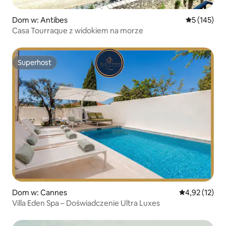
Dom w: Antibes
Średnia ocen
5 (145)
Casa Tourraque z widokiem na morze
Superhost
Superhost
Dom w: Cannes
Średnia ocena:
4,92 (12)
Villa Eden Spa – Doświadczenie Ultra Luxes