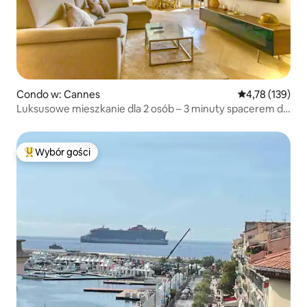
Condo w: Cannes
Średnia ocena: 
4,78 (139)
Luksusowe mieszkanie dla 2 osób – 3 minuty spacerem do
plaży Croisette i pałacu
Wybór gości
Najpopularniejsze z kategorii Wybór gości