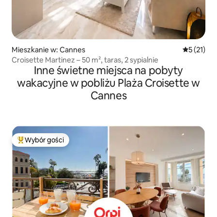
Mieszkanie w: Cannes
Średnia oce
5 (21)
Croisette Martinez – 50 m², taras, 2 sypialnie
Inne świetne miejsca na pobyty
wakacyjne w pobliżu Plaża Croisette w
Cannes
Wybór gości
Najpopularniejsze z kategorii Wybór gości