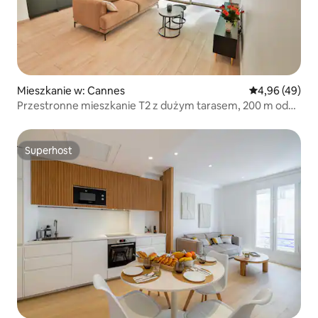
Mieszkanie w: Cannes
Średnia ocena:
4,96 (49)
Przestronne mieszkanie T2 z dużym tarasem, 200 m od
plaży
Superhost
Superhost