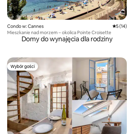
Condo w: Cannes
Średnia oce
5 (14)
Mieszkanie nad morzem – okolica Pointe Croisette
Domy do wynajęcia dla rodziny
Wybór gości
Wybór gości