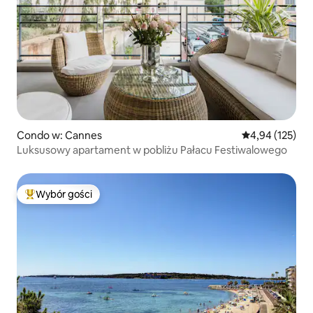
Condo w: Cannes
Średnia ocena: 
4,94 (125)
Luksusowy apartament w pobliżu Pałacu Festiwalowego
Wybór gości
Najpopularniejsze z kategorii Wybór gości