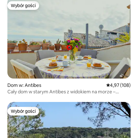
Wybór gości
Wybór gości
Dom w: Antibes
Średnia ocena: 
4,97 (108)
Cały dom w starym Antibes z widokiem na morze –
klimatyzacja/Wi-Fi
Wybór gości
Wybór gości