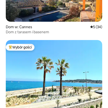
Dom w: Cannes
Średnia oce
5 (34)
Dom z tarasem i basenem
Wybór gości
Najpopularniejsze z kategorii Wybór gości