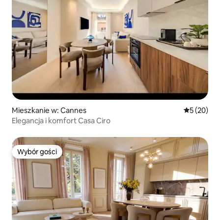
Mieszkanie w: Cannes
Średnia oce
5 (20)
Elegancja i komfort Casa Ciro
Wybór gości
Wybór gości