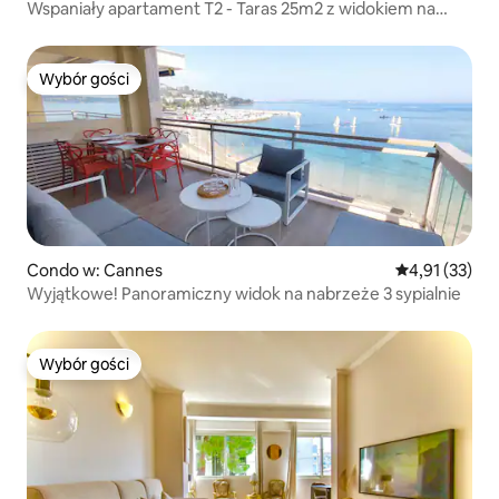
Wspaniały apartament T2 - Taras 25m2 z widokiem na
morze 360 - Klimatyzacja
Wybór gości
Wybór gości
Condo w: Cannes
Średnia ocena:
4,91 (33)
Wyjątkowe! Panoramiczny widok na nabrzeże 3 sypialnie
Wybór gości
Wybór gości