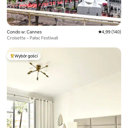
Condo w: Cannes
Średnia ocena: 
4,99 (140)
Croisette – Pałac Festiwali
Wybór gości
Najpopularniejsze z kategorii Wybór gości