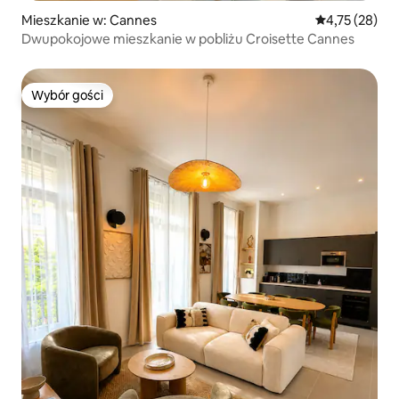
Mieszkanie w: Cannes
Średnia ocena:
4,75 (28)
Dwupokojowe mieszkanie w pobliżu Croisette Cannes
Wybór gości
Wybór gości