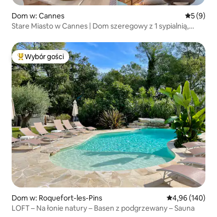
Dom w: Cannes
Średnia oc
5 (9)
Stare Miasto w Cannes | Dom szeregowy z 1 sypialnią,
w odległości spaceru od plaży
Wybór gości
Najpopularniejsze z kategorii Wybór gości
Dom w: Roquefort-les-Pins
Średnia ocena: 
4,96 (140)
LOFT – Na łonie natury – Basen z podgrzewany – Sauna