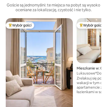
Goście są jednomyślni: te miejsca na pobyt są wysoko
oceniane za lokalizację, czystość i nie tylko.
Wybór gości
Wybór gości
Najpopularniejsze z kategorii Wybór gości
Najpopularniejsze
Mieszkanie w: Ca
Luksusowe*Dosko
lokalizacja*Parkin
Zrelaksuj się pod
Airbnb
wakacji w tym od
apartamencie z 2 s
łazienkami w sam
zaledwie kilka mi
sklepów, plaż, rest
Croisette/Palais de