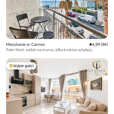
Mieszkanie w: Cannes
Średnia ocena:
4,99 (96)
Palm Nest: widok na morze, kilka kroków od plaży
Wybór gości
Najpopularniejsze z kategorii Wybór gości