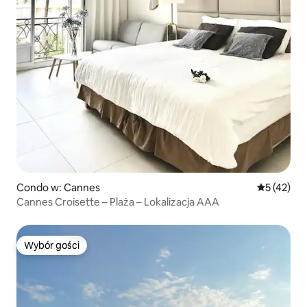
Condo w: Cannes
Średnia oce
5 (42)
Cannes Croisette – Plaża – Lokalizacja AAA
Wybór gości
Wybór gości