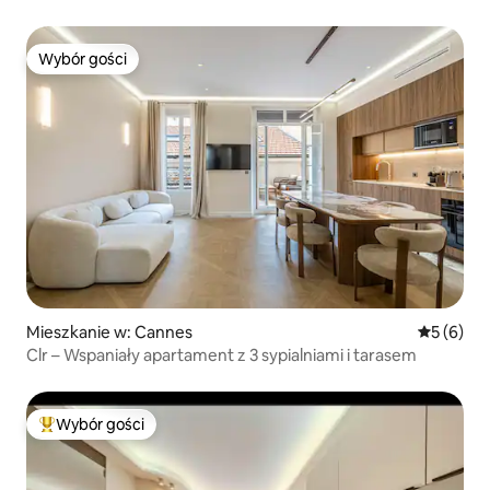
Wybór gości
Wybór gości
Mieszkanie w: Cannes
Średnia oc
5 (6)
Clr – Wspaniały apartament z 3 sypialniami i tarasem
Wybór gości
Najpopularniejsze z kategorii Wybór gości