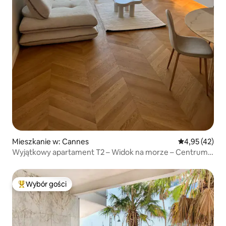
Mieszkanie w: Cannes
Średnia ocena:
4,95 (42)
Wyjątkowy apartament T2 – Widok na morze – Centrum
Cannes
Wybór gości
Najpopularniejsze z kategorii Wybór gości