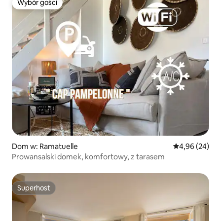
Wybór gości
Wybór gości
Dom w: Ramatuelle
Średnia ocena:
4,96 (24)
Prowansalski domek, komfortowy, z tarasem
Superhost
Superhost