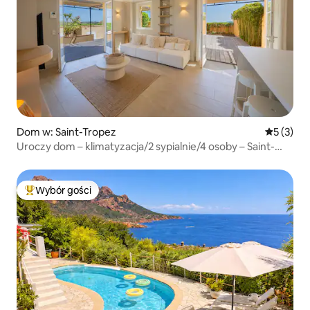
Dom w: Saint-Tropez
Średnia oc
5 (3)
Uroczy dom – klimatyzacja/2 sypialnie/4 osoby – Saint-
Tropez
Wybór gości
Najpopularniejsze z kategorii Wybór gości