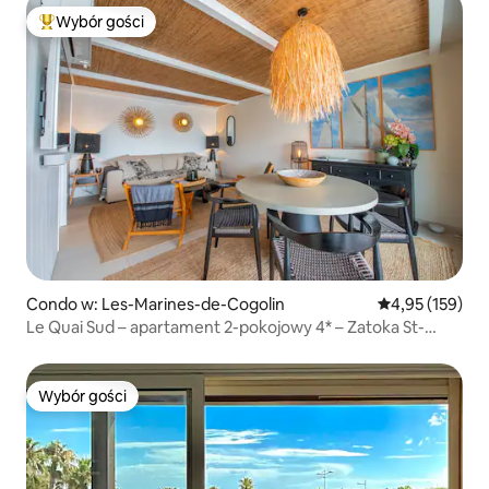
Wybór gości
Najpopularniejsze z kategorii Wybór gości
Condo w: Les-Marines-de-Cogolin
Średnia ocena: 
4,95 (159)
Le Quai Sud – apartament 2-pokojowy 4* – Zatoka St-
Tropez
Wybór gości
Wybór gości