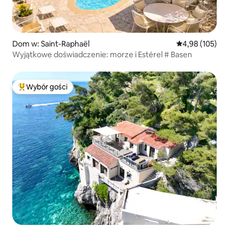
Dom w: Saint-Raphaël
Średnia ocena: 
4,98 (105)
Wyjątkowe doświadczenie: morze i Estérel # Basen
Wybór gości
Najpopularniejsze z kategorii Wybór gości