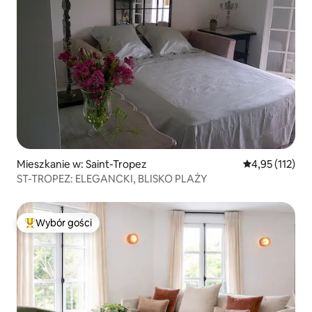
Mieszkanie w: Saint-Tropez
Średnia ocena: 
4,95 (112)
ST-TROPEZ: ELEGANCKI, BLISKO PLAŻY
Wybór gości
Najpopularniejsze z kategorii Wybór gości