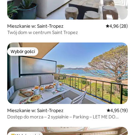
Mieszkanie w: Saint-Tropez
Średnia ocena:
4,96 (28)
Twój dom w centrum Saint Tropez
Wybór gości
Wybór gości
Mieszkanie w: Saint-Tropez
Średnia ocena:
4,95 (19)
Dostęp do morza – 2 sypialnie – Parking – LET ME DO
Rentals