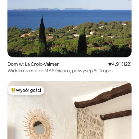
Dom w: La Croix-Valmer
Średnia ocena: 
4,91 (122)
Widoki na morze MAS Gigaro, półwysep St.Tropez
Wybór gości
Najpopularniejsze z kategorii Wybór gości