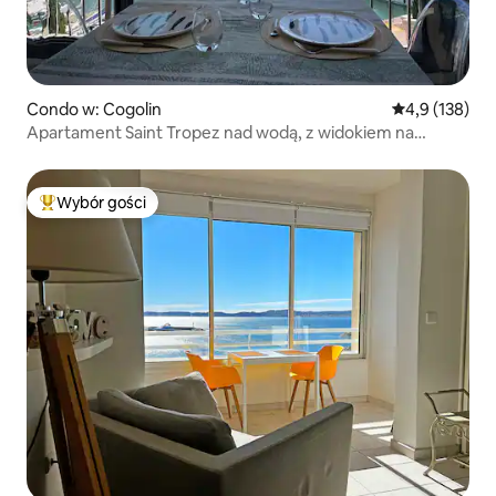
Condo w: Cogolin
Średnia ocena:
4,9 (138)
Apartament Saint Tropez nad wodą, z widokiem na
morze.
Wybór gości
Najpopularniejsze z kategorii Wybór gości