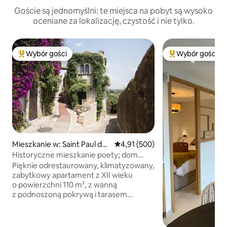
Goście są jednomyślni: te miejsca na pobyt są wysoko
oceniane za lokalizację, czystość i nie tylko.
Wybór gości
Wybór gości
Najpopularniejsze z kategorii Wybór gości
Najpopularniejsze
Mieszkanie w: Saint Paul de
Średnia ocena: 4,91 na 5, liczba 
4,91 (500)
Vence
Historyczne mieszkanie poety; dom
Jacquesa Préverta
Pięknie odrestaurowany, klimatyzowany,
zabytkowy apartament z XII wieku
o powierzchni 110 m², z wanną
z podnoszoną pokrywą i tarasem
porośniętym jaśminem, z widokiem na
morze i góry, w samym sercu
średniowiecznej wioski. W latach