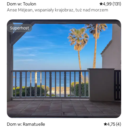
Dom w: Toulon
Średnia ocena: 
4,99 (131)
Anse Méjean, wspaniały krajobraz, tuż nad morzem
Superhost
Superhost
Dom w: Ramatuelle
Średnia ocena
4,75 (4)