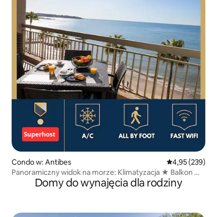
Condo w: Antibes
Średnia ocena: 
4,95 (239)
Panoramiczny widok na morze: Klimatyzacja ★ Balkon ★
Domy do wynajęcia dla rodziny
Plaże