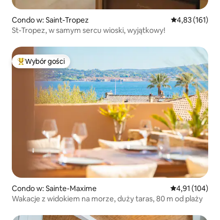
Condo w: Saint-Tropez
Średnia ocena: 
4,83 (161)
St-Tropez, w samym sercu wioski, wyjątkowy!
Wybór gości
Najpopularniejsze z kategorii Wybór gości
Condo w: Sainte-Maxime
Średnia ocena: 
4,91 (104)
Wakacje z widokiem na morze, duży taras, 80 m od plaży