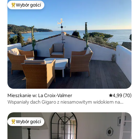
Wybór gości
Najpopularniejsze z kategorii Wybór gości
Mieszkanie w: La Croix-Valmer
Średnia ocena:
4,99 (70)
Wspaniały dach Gigaro z niesamowitym widokiem na
morze
Wybór gości
Najpopularniejsze z kategorii Wybór gości