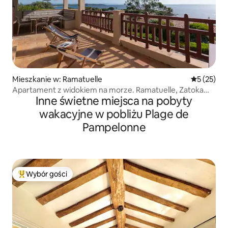
Mieszkanie w: Ramatuelle
Średnia oce
5 (25)
Apartament z widokiem na morze. Ramatuelle, Zatoka
Inne świetne miejsca na pobyty
Saint-Tropez
wakacyjne w pobliżu Plage de
Pampelonne
Wybór gości
Najpopularniejsze z kategorii Wybór gości