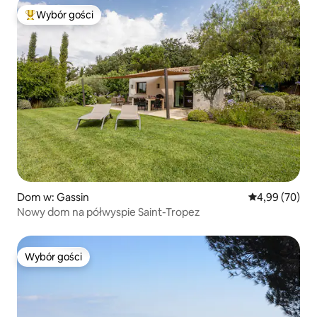
Wybór gości
Najpopularniejsze z kategorii Wybór gości
Dom w: Gassin
Średnia ocena:
4,99 (70)
Nowy dom na półwyspie Saint-Tropez
Wybór gości
Wybór gości