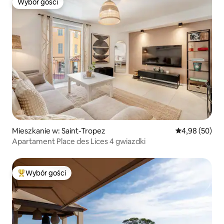
Wybór gości
Wybór gości
Mieszkanie w: Saint-Tropez
Średnia ocena:
4,98 (50)
Apartament Place des Lices 4 gwiazdki
Wybór gości
Najpopularniejsze z kategorii Wybór gości