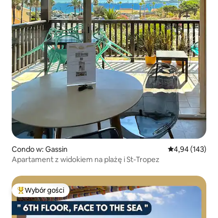
Condo w: Gassin
Średnia ocena: 
4,94 (143)
Apartament z widokiem na plażę i St-Tropez
Wybór gości
Najpopularniejsze z kategorii Wybór gości