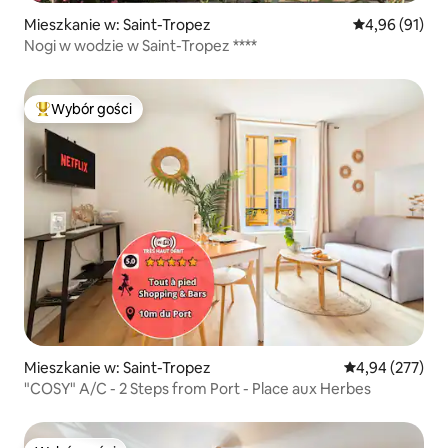
Mieszkanie w: Saint-Tropez
Średnia ocena:
4,96 (91)
Nogi w wodzie w Saint-Tropez ****
Wybór gości
Najpopularniejsze z kategorii Wybór gości
Mieszkanie w: Saint-Tropez
Średnia ocena: 
4,94 (277)
"COSY" A/C - 2 Steps from Port - Place aux Herbes