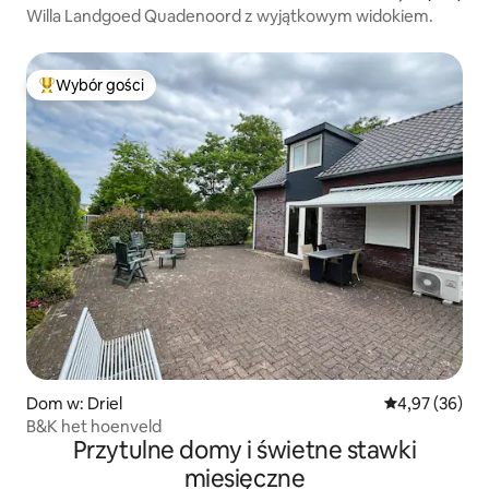
Willa Landgoed Quadenoord z wyjątkowym widokiem.
Wybór gości
Najpopularniejsze z kategorii Wybór gości
Dom w: Driel
Średnia ocena:
4,97 (36)
B&K het hoenveld
Przytulne domy i świetne stawki
miesięczne