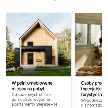
W pełni umeblowane
Osoby pracują
miejsca na pobyt
i specjaliści z
turystycznej
Od spokojnych chatek
górskich po wygodne
Wygodne zakw
apartamenty miejskie – te
dla nomadów 