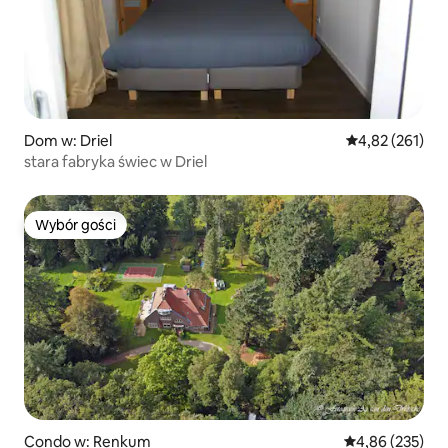
Dom w: Driel
Średnia ocena: 
4,82 (261)
stara fabryka świec w Driel
Wybór gości
Wybór gości
Condo w: Renkum
Średnia ocena: 
4,86 (235)