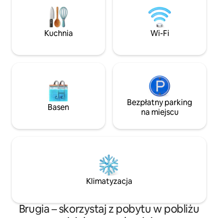
i regeneracji. Śniadanie nie jest wliczone
niektórych z wiel
w cenę, ale w pobliżu znajduje się wiele
może weekendowy
sklepów, kawiarni i restauracji. W pobliżu
pobliskim placu św. Jaku
dostępny jest parking z ograniczoną
kolejowego należy
Kuchnia
Wi-Fi
liczbą miejsc (15 EUR za noc),
linii nr 1 do cent
w zależności od dostępności i kolejności
m od przystanku
zgłoszeń.
(zamek)
Bezpłatny parking
Basen
na miejscu
Klimatyzacja
Brugia – skorzystaj z pobytu w pobliżu