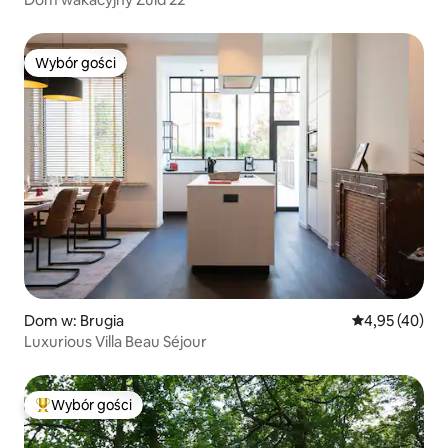
Wybór gości
Wybór gości
Dom w: Brugia
Średnia ocena:
4,95 (40)
Luxurious Villa Beau Séjour
Wybór gości
Najpopularniejsze z kategorii Wybór gości