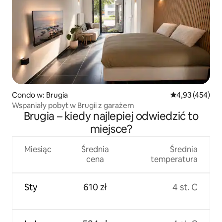
Condo w: Brugia
Średnia ocena: 
4,93 (454)
Wspaniały pobyt w Brugii z garażem
Brugia – kiedy najlepiej odwiedzić to
miejsce?
Miesiąc
Średnia
Średnia
cena
temperatura
Sty
610 zł
4 st. C