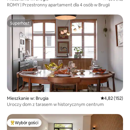
ROMY | Przestronny apartament dla 4 osób w Brugii
Superhost
Superhost
Mieszkanie w: Brugia
Średnia ocena: 
4,82 (152)
Uroczy dom z tarasem w historycznym centrum
Wybór gości
Najpopularniejsze z kategorii Wybór gości