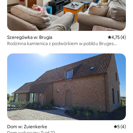
Szeregówka w: Brugia
Średnia ocena
4,75 (4)
Rodzinna kamienica z podwórkiem w pobliżu Bruges
Markt
Dom w: Zuienkerke
Średnia oc
5 (4)
Dom wakacyjny Zuid 22