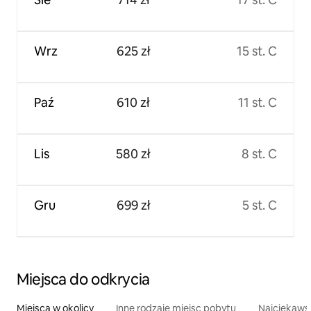
Wrz
625 zł
15 st. C
Paź
610 zł
11 st. C
Lis
580 zł
8 st. C
Gru
699 zł
5 st. C
Miejsca do odkrycia
Miejsca w okolicy
Inne rodzaje miejsc pobytu
Najciekawsz