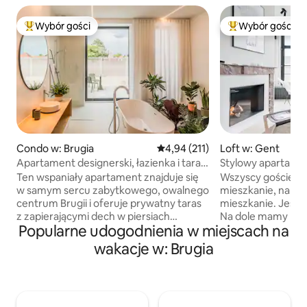
Wybór gości
Wybór gości
Najpopularniejsze z kategorii Wybór gości
Najpopularniejsze
Condo w: Brugia
Średnia ocena: 4,94 na 5, liczba 
4,94 (211)
Loft w: Gent
Apartament designerski, łazienka i taras
Stylowy apartamen
w Brugii
widokiem na Ghen
Ten wspaniały apartament znajduje się
Wszyscy goście m
w samym sercu zabytkowego, owalnego
mieszkanie, na ka
centrum Brugii i oferuje prywatny taras
mieszkanie. Jest 
z zapierającymi dech w piersiach
Na dole mamy pral
Popularne udogodnienia w miejscach na
widokami na słynne wieże miasta.
korzystać. Mamy a
Wewnątrz znajdziesz luksusowe łóżko
którym zawsze jes
wakacje w: Brugia
typu king-size, nowoczesną łazienkę,
Miejsce to znajduj
lodówkę i ekspres do kawy JURA.
przy słynnej ulicy 
Zaprojektowany jako spokojne miejsce
studiu czekolady p
wypoczynku, zaprasza do relaksu
koniecznością, po 