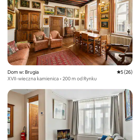
Dom w: Brugia
Średnia oce
5 (26)
XVII-wieczna kamienica • 200 m od Rynku