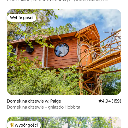
hydromasażem
Wybór gości
Wybór gości
Domek na drzewie w: Paige
Średnia ocena: 
4,94 (159)
Domek na drzewie – gniazdo Hobbita
Wybór gości
Najpopularniejsze z kategorii Wybór gości