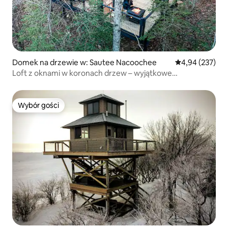
Domek na drzewie w: Sautee Nacoochee
Średnia ocena: 
4,94 (237)
Loft z oknami w koronach drzew – wyjątkowe
doświadczenie na łonie natury
Wybór gości
Wybór gości