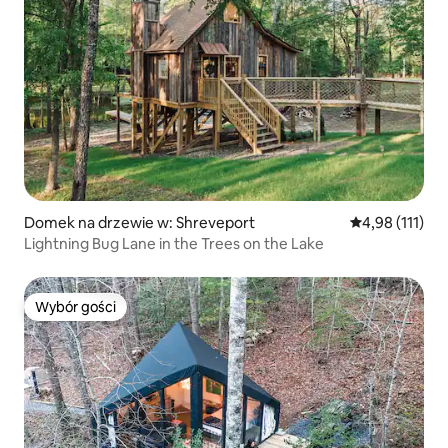
Domek na drzewie w: Shreveport
Średnia ocena: 
4,98 (111)
Lightning Bug Lane in the Trees on the Lake
Wybór gości
Wybór gości