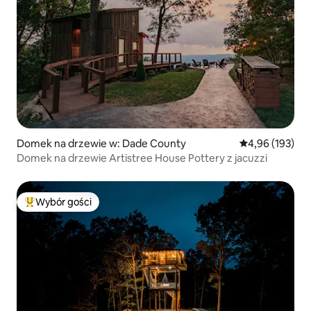
Domek na drzewie w: Dade County
Średnia ocena: 
4,96 (193)
Domek na drzewie Artistree House Pottery z jacuzzi
Wybór gości
Najpopularniejsze z kategorii Wybór gości