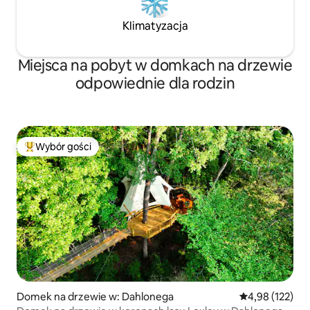
Klimatyzacja
Miejsca na pobyt w domkach na drzewie
odpowiednie dla rodzin
Wybór gości
Najpopularniejsze z kategorii Wybór gości
Domek na drzewie w: Dahlonega
Średnia ocena: 
4,98 (122)