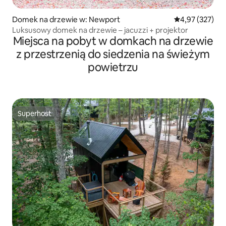
Domek na drzewie w: Newport
Średnia ocena: 
4,97 (327)
Luksusowy domek na drzewie – jacuzzi + projektor
Miejsca na pobyt w domkach na drzewie
z przestrzenią do siedzenia na świeżym
powietrzu
Superhost
Superhost