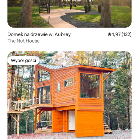
Domek na drzewie w: Aubrey
Średnia ocena: 
4,97 (122)
The Nut House
Wybór gości
Wybór gości