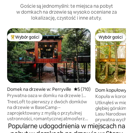
Goście są jednomyślni: te miejsca na pobyt
w domkach na drzewie są wysoko oceniane za
lokalizację, czystość i inne atuty.
Wybór gości
Wybór gości
Najpopularniejsze z kategorii Wybór gości
Wybór gości
Domek na drzewie w: Perryville
Średnia ocena: 5 na 5, liczba 
5 (710)
Dom kopułowy w:
Prywatna oaza w domku na drzewie |
Kopuła w koronach
Wanna z hydromasażem
TreeLoft to pierwszy z dwóch domków
Blue Ridge, wodo
Utknąłeś w miejsk
na drzewie w BaseCamp –
głębiej górskim p
zaprojektowany z myślą o przytulnej
Lasu Narodowego 
ustronności, romantycznej atmosferze
prywatna wychodko
i odpoczynku. Położony w prywatnym
Popularne udogodnienia w miejscach na
Spaceruj po 3 mal
lesie zaledwie godzinę drogi od St. Louis,
wodospadów w pobl