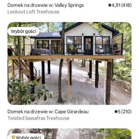
Domek na drzewie w: Valley Springs
Średnia ocena: 
4,91 (418)
Lookout Loft Treehouse
Wybór gości
Wybór gości
Domek na drzewie w: Cape Girardeau
Średnia ocen
5 (210)
Twisted Sassafras Treehouse
Wybór gości