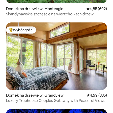
Domek na drzewie w: Monteagle
Średnia ocena: 
4,85 (692)
Skandynawskie szczęście na wierzchołkach drzew
w Terralodge
Wybór gości
Najpopularniejsze z kategorii Wybór gości
Domek na drzewie w: Grandview
Średnia ocena: 
4,99 (335)
Luxury Treehouse Couples Getaway with Peaceful Views