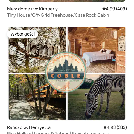
Mały domek w: Kimberly
Średnia ocena: 
4,99 (409)
Tiny House/Off-Grid Treehouse/Case Rock Cabin
Wybór gości
Wybór gości
Ranczo w: Henryetta
Średnia ocena: 
4,93 (333)
Pine Hollow | Lemurs & Zebras | Prywatna wanna z