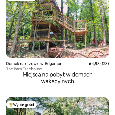
Domek na drzewie w: Edgemont
Średnia ocena: 
4,98 (128)
The Barn Treehouse
Miejsca na pobyt w domach
wakacyjnych
Wybór gości
Najpopularniejsze z kategorii Wybór gości