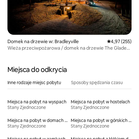
Domek na drzewie w: Bradleyville
Średnia ocena: 
4,97 (255)
Wieża przeciwpożarowa / domek na drzewie The Glade
Top
Miejsca do odkrycia
Inne rodzaje miejsc pobytu
Sposoby spędzania czasu
Miejsca na pobyt na wyspach
Miejsca na pobyt w hostelach
Stany Zjednoczone
Stany Zjednoczone
Miejsca na pobyt w domach w pobliżu jeziora
Miejsca na pobyt w górskich chatach
Stany Zjednoczone
Stany Zjednoczone