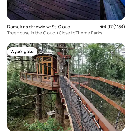
Domek na drzewie w: St. Cloud
Średnia ocena: 4
4,97 (1154)
TreeHouse in the Cloud, (Close toTheme Parks
Wybór gości
Wybór gości