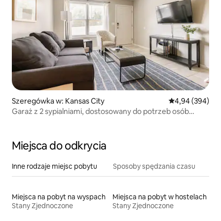
Szeregówka w: Kansas City
Średnia ocena: 4
4,94 (394)
Garaż z 2 sypialniami, dostosowany do potrzeb osób
z ograniczoną sprawnością ruchową, z bezprogowym
wejściem
Miejsca do odkrycia
Inne rodzaje miejsc pobytu
Sposoby spędzania czasu
Miejsca na pobyt na wyspach
Miejsca na pobyt w hostelach
Stany Zjednoczone
Stany Zjednoczone