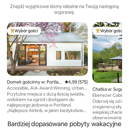
Znajdź wyjątkowe domy idealne na Twoją następną
wyprawę.
Wybór gości
Wybór gości
Najpopularniejsze z kategorii Wybór gości
Najpopularniejsze
Domek gościnny w: Portlan
Średnia ocena: 4,99 na 5, liczba 
4,99 (575)
d
Accessible, AIA-Award Winning, Urban
Chatka w: Sugar 
Garden Oasis
Przytulne miejsce z dużą ilością światła,
Ebenezer Cabin –
widokiem na ogród i dostępem do
z hydromasażem – 
Oderwij się od rze
najlepszego jedzenia w Portland.
Widoki
zregeneruj siły i n
„Najlepsze Airbnb, w jakim kiedykolwiek
wiejskiej chacie z 
byłem!” – komentarz częstego gościa. –
obserwowania ptaków. ★ „
Nagroda American Institute of
Bardziej dopasowane pobyty wakacyjne
stylowa, prywatna 
Architects dla projektanta Webstera
☞ Podwórko z mie