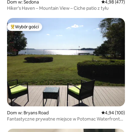
Dom w: Sedona
Średnia ocena: 
4,98 (477)
Hiker's Haven – Mountain View – Ciche patio z tyłu
Wybór gości
Najpopularniejsze z kategorii Wybór gości
Dom w: Bryans Road
Średnia ocena: 
4,94 (100)
Fantastyczne prywatne miejsce w Potomac Waterfront
Retreat