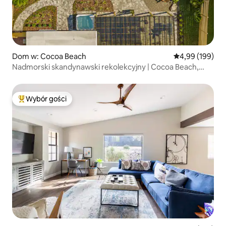
Dom w: Cocoa Beach
Średnia ocena: 
4,99 (199)
Nadmorski skandynawski rekolekcyjny | Cocoa Beach,
Floryda
Wybór gości
Najpopularniejsze z kategorii Wybór gości