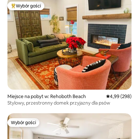
Wybór gości
Najpopularniejsze z kategorii Wybór gości
Miejsce na pobyt w: Rehoboth Beach
Średnia ocena: 4
4,99 (298)
Stylowy, przestronny domek przyjazny dla psów
Wybór gości
Wybór gości