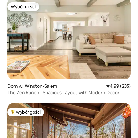
Wybór gości
Wybór gości
Dom w: Winston-Salem
Średnia ocena: 
4,99 (235)
The Zen Ranch - Spacious Layout with Modern Decor
Wybór gości
Najpopularniejsze z kategorii Wybór gości