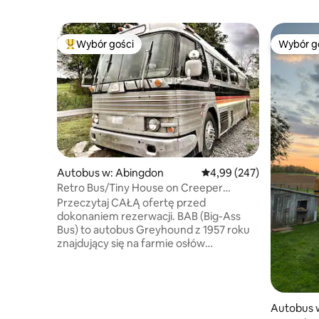
Wybór gości
Wybór g
Najpopularniejsze z kategorii Wybór gości
Wybór g
Autobus w: Abingdon
Średnia ocena: 4,99 na 5,
4,99 (247)
Retro Bus/Tiny House on Creeper
Trail+Donkey Farm
Przeczytaj CAŁĄ ofertę przed
dokonaniem rezerwacji. BAB (Big-Ass
Bus) to autobus Greyhound z 1957 roku
znajdujący się na farmie osłów
w południowo-zachodniej Wirginii.
Znajduje się ON na szlaku Creeper Trail
i oferuje wszystkie udogodnienia
pełnowymiarowego domu, ale
Autobus w
w mniejszej wersji: ciepłą i zimną wodę;