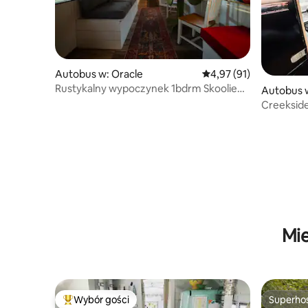
Autobus w: Oracle
Średnia ocena: 4,97 na 
4,97 (91)
Rustykalny wypoczynek 1bdrm Skoolie
Autobus w
obok Lavender Farm
Creekside
Pocahont
Mie
Wybór gości
Superho
Najpopularniejsze z kategorii Wybór gości
Superho