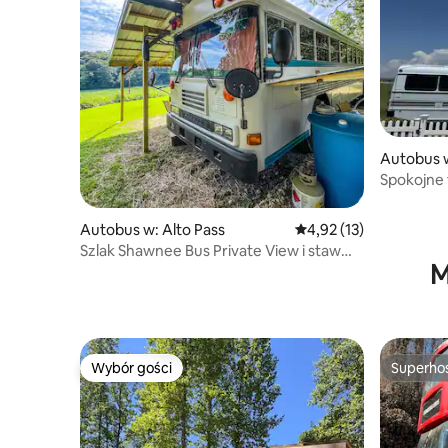
Autobus w
Spokojne
Autobus w: Alto Pass
Średnia ocena: 4,92 na 
4,92 (13)
Szlak Shawnee Bus Private View i staw
M
rybny
Wybór gości
Superho
Wybór gości
Superho