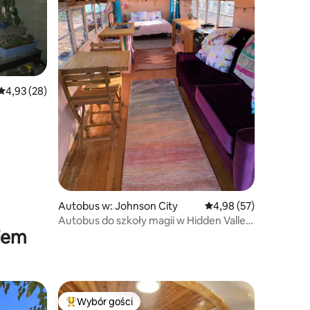
Średnia ocena: 4,93 na 5, liczba recenzji: 28
4,93 (28)
Autobus w: Johnson City
Średnia ocena: 4,98 na 
4,98 (57)
Autobus do szkoły magii w Hidden Valley
kiem
Campgrounds
Wybór gości
Wybór gości
Najpopularniejsze z kategorii Wybór gości