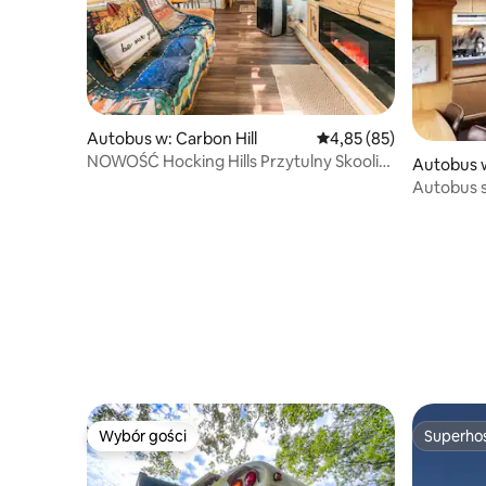
Autobus w: Carbon Hill
Średnia ocena: 4,85 na 
4,85 (85)
NOWOŚĆ Hocking Hills Przytulny Skoolie
Autobus w
z wanną z hydromasażem i Wi-Fi!
Autobus 
Wybór gości
Superho
Wybór gości
Superho