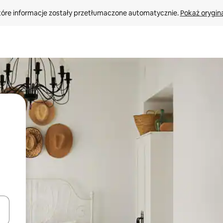
tóre informacje zostały przetłumaczone automatycznie. 
Pokaż orygina
o nich za pomocą klawiszy strzałek w górę i w dół lub przeglądać j