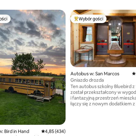
ości
Wybór gości
ości
Najpopularniejsze z kategorii 
 liczba recenzji: 247
Autobus w: San Marcos
Ś
Gniazdo drozda
Ten autobus szkolny Bluebird z
został przekształcony w wygo
i fantazyjną przestrzeń mieszkalną
łączy się z nowym dodatkiem z 
salonem i sypialnią na poddaszu
jednej osoby dorosłej lub dwójki
Znajduje się na jednym ogrod
akrze w pagórkowatym kraju i 
: Bird in Hand
Średnia ocena: 4,85 na 5, liczba recenzji: 434
4,85 (434)
prywatny podjazd. Na patio znajdują się