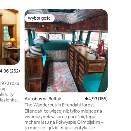
Autobus 
Wybór gości
Wybór g
Wybór gości
Wybór gości
Wybór g
Uroczy S
Wypróbuj
Delaware
doświadc
Cruiser 
1985 rok
Spędź kil
Delaware
autobusu 
rednia ocena: 4,96 na 5, liczba recenzji: 262
4,96 (262)
na śwież
paleniska,
 1970 roku
świeżym powietr
dną
– jest łó
. Tył
toaletą, 
Autobus w: Belfair
Średnia ocena: 4,93 na 5
4,93 (156)
łazienką,
znajduje
The Wanderbus in Elfendahl forest.
 dla
około 20
Elfendahl to więcej niż tylko miejsce na
 dzieci.
wypoczynek w sercu porośniętego
zonym
mchem lasu na Półwyspie Olimpijskim –
ma własny
to miejsce, gdzie magia spotyka się