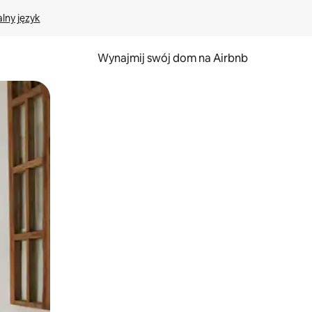
lny język
Wynajmij swój dom na Airbnb
e za pomocą gestów dotykowych lub przesuwania.