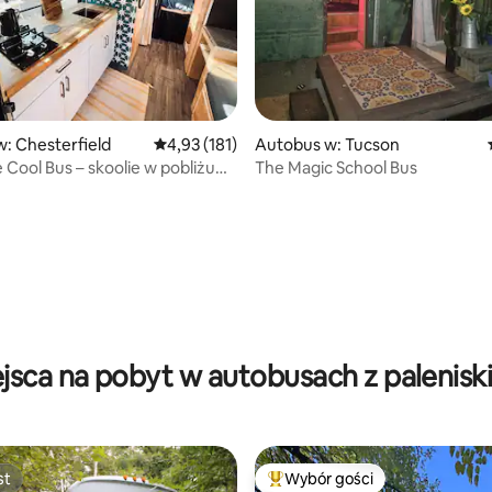
5, liczba recenzji: 91
: Chesterfield
Średnia ocena: 4,93 na 5, liczba recenzji: 181
4,93 (181)
Autobus w: Tucson
 Cool Bus – skoolie w pobliżu
The Magic School Bus
as SP
jsca na pobyt w autobusach z palenis
st
Wybór gości
st
Najpopularniejsze z kategorii 