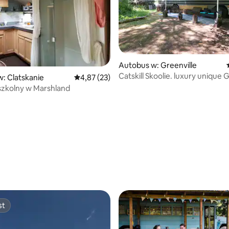
5, liczba recenzji: 85
Autobus w: Greenville
Catskill Skoolie. luxury unique 
: Clatskanie
Średnia ocena: 4,87 na 5, liczba recenzji: 23
4,87 (23)
szkolny w Marshland
st
st