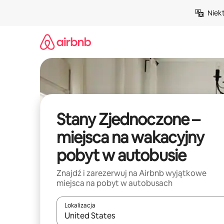
Przejdź
Niek
do
treści
Stany Zjednoczone –
miejsca na wakacyjny
pobyt w autobusie
Znajdź i zarezerwuj na Airbnb wyjątkowe
miejsca na pobyt w autobusach
Lokalizacja
Gdy wyniki będą dostępne, możesz poruszać się p