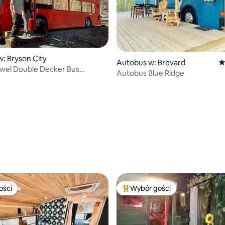
: Bryson City
Autobus w: Brevard
Ś
wel Double Decker Bus
Autobus Blue Ridge
s Stays
5, liczba recenzji: 14
ości
Wybór gości
ości
Najpopularniejsze z kategorii 