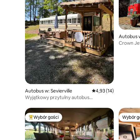
Autobus w
Crown Je
@Gorgeou
Autobus w: Sevierville
Średnia ocena: 4,93 na 
4,93 (14)
Wyjątkowy przytulny autobus
z widokiem na góry. Zwierzęta są
akceptowane!
Wybór gości
Wybór g
Najpopularniejsze z kategorii Wybór gości
Wybór g