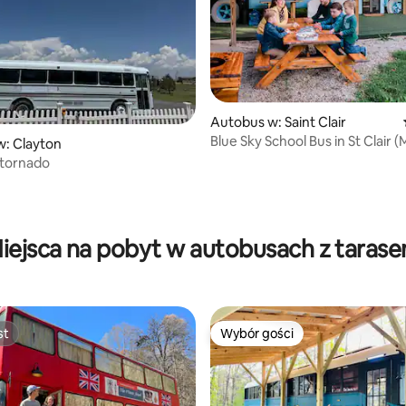
Autobus w: Saint Clair
Blue Sky School Bus in St Clair (
: Clayton
 tornado
5, liczba recenzji: 13
iejsca na pobyt w autobusach z taras
st
Wybór gości
st
Wybór gości