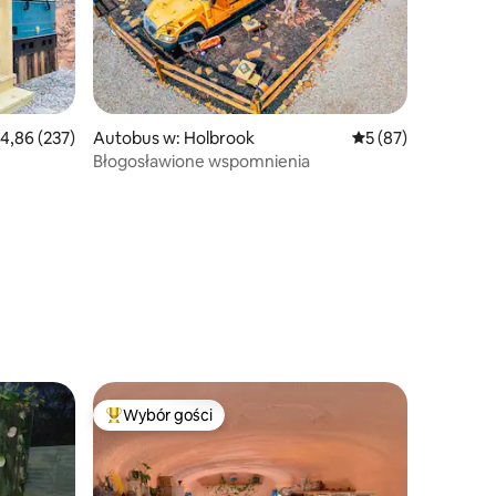
rednia ocena: 4,86 na 5, liczba recenzji: 237
4,86 (237)
Autobus w: Holbrook
Średnia ocena: 5 na 
5 (87)
Błogosławione wspomnienia
Wybór gości
Wybór gości
Najpopularniejsze z kategorii Wybór gości