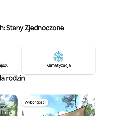
z naturą. 🌿 Tutaj, pod strzelistymi
a propan
drzewami i gwiaździstym niebem, czas
zwalnia, a każda ścieżka to nowa
ową
przygoda. Odłącz się od codzienności,
m barem
odkrywaj i znajdź spokój w urodziwym
h: Stany Zjednoczone
leśnym sanktuarium z dala od cywilizacji,
zaledwie kilka minut od kanału Hood.
Niezależnie od tego, czy szukasz leśnej
magii, czy niezapomnianych wrażeń na
świeżym powietrzu, zapraszamy do
odkrycia uroku lasu Elfendahl
ejscu
Klimatyzacja
a rodzin
Wybór gości
Wybór gości